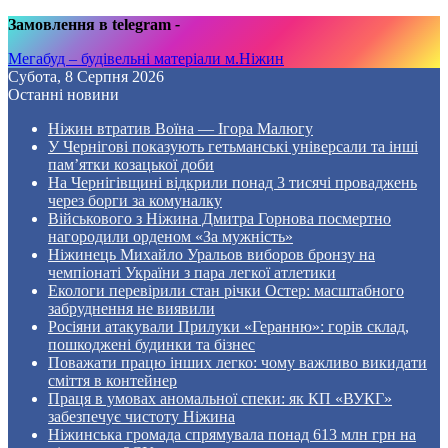
Замовлення в telegram
-
Мегабуд – будівельні матеріали м.Ніжин
Субота, 8 Серпня 2026
Останні новини
Ніжин втратив Воїна — Ігора Малюгу
У Чернігові показують гетьманські універсали та інші
пам’ятки козацької доби
На Чернігівщині відкрили понад 3 тисячі проваджень
через борги за комуналку
Військового з Ніжина Дмитра Горнова посмертно
нагородили орденом «За мужність»
Ніжинець Михайло Уральов виборов бронзу на
чемпіонаті України з пара легкої атлетики
Екологи перевірили стан річки Остер: масштабного
забруднення не виявили
Росіяни атакували Прилуки «Геранню»: горів склад,
пошкоджені будинки та бізнес
Поважати працю інших легко: чому важливо викидати
сміття в контейнер
Праця в умовах аномальної спеки: як КП «ВУКГ»
забезпечує чистоту Ніжина
Ніжинська громада спрямувала понад 613 млн грн на