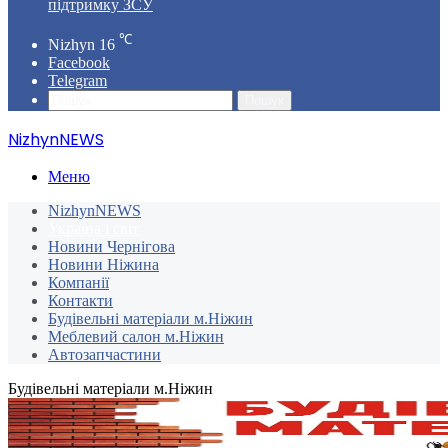
підтримку ЗСУ
℃
Nizhyn
16
Facebook
Telegram
Пошук
NizhynNEWS
Меню
NizhynNEWS
Україна і світ
Новини Чернігова
Новини Ніжина
Компанії
Контакти
Будівельні матеріали м.Ніжин
Меблевий салон м.Ніжин
Автозапчастини
Будівельні матеріали м.Ніжин