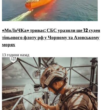
«МоЛоЧКа» триває: СБС уразили ще 12 суден
тіньового флоту рф у Чорному та Азовському
морях
13 години назад