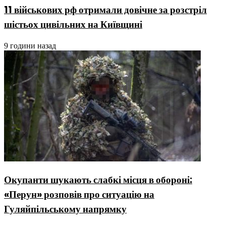
11 військових рф отримали довічне за розстріл
шістьох цивільних на Київщині
9 години назад
Окупанти шукають слабкі місця в обороні:
«Перун» розповів про ситуацію на
Гуляйпільському напрямку