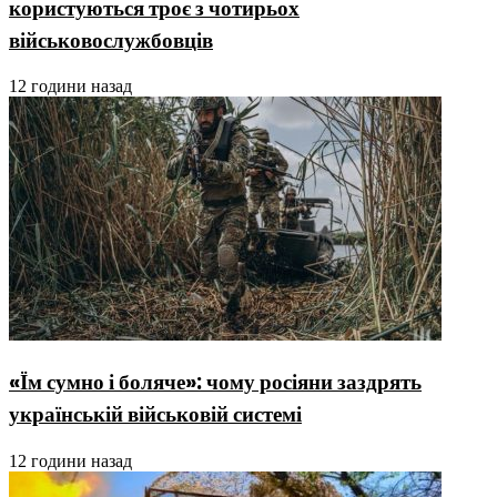
користуються троє з чотирьох
військовослужбовців
12 години назад
«Їм сумно і боляче»: чому росіяни заздрять
українській військовій системі
12 години назад