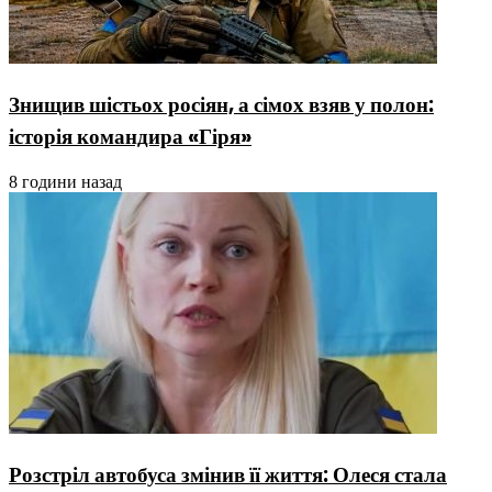
Знищив шістьох росіян, а сімох взяв у полон:
історія командира «Гіря»
8 години назад
Розстріл автобуса змінив її життя: Олеся стала