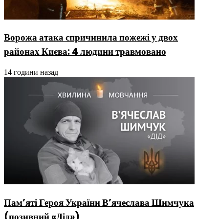
Ворожа атака спричинила пожежі у двох
районах Києва: 4 людини травмовано
14 години назад
Пам’яті Героя України В’ячеслава Шимчука
(позивний «Дід»)