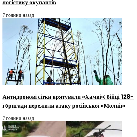
логістику окупантів
7 години назад
Антидронові сітки врятували «Хамві»: бійці 128-
ї бригади пережили атаку російської «Молнії»
7 години назад