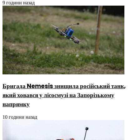
9 години назад
Бригада Nemesis знищила російський танк,
який ховався у лісосмузі на Запорізькому
напрямку
10 години назад