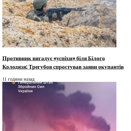
Противник вигадує «успіхи» біля Білого
Колодязя: Трегубов спростував заяви окупантів
11 години назад