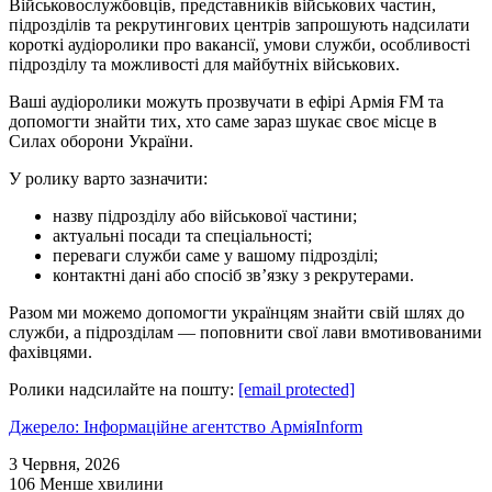
Військовослужбовців, представників військових частин,
підрозділів та рекрутингових центрів запрошують надсилати
короткі аудіоролики про вакансії, умови служби, особливості
підрозділу та можливості для майбутніх військових.
Ваші аудіоролики можуть прозвучати в ефірі Армія FM та
допомогти знайти тих, хто саме зараз шукає своє місце в
Силах оборони України.
У ролику варто зазначити:
назву підрозділу або військової частини;
актуальні посади та спеціальності;
переваги служби саме у вашому підрозділі;
контактні дані або спосіб зв’язку з рекрутерами.
Разом ми можемо допомогти українцям знайти свій шлях до
служби, а підрозділам — поповнити свої лави вмотивованими
фахівцями.
Ролики надсилайте на пошту:
[email protected]
Джерело: Інформаційне агентство АрміяInform
3 Червня, 2026
106
Менше хвилини