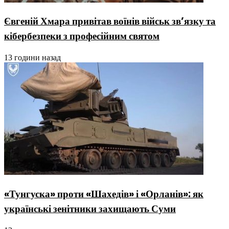
Євгеній Хмара привітав воїнів військ зв’язку та
кібербезпеки з професійним святом
13 години назад
«Тунгуска» проти «Шахедів» і «Орланів»: як
українські зенітники захищають Суми