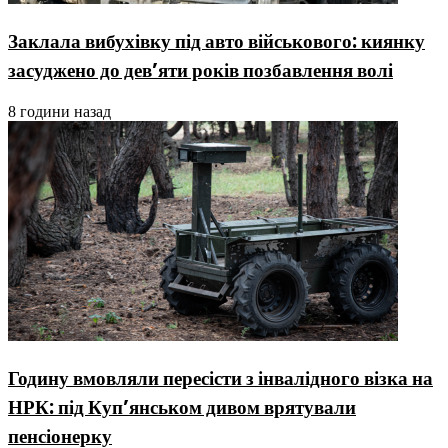
Заклала вибухівку під авто військового: киянку
засуджено до дев’яти років позбавлення волі
8 години назад
Годину вмовляли пересісти з інвалідного візка на
НРК: під Куп’янськом дивом врятували
пенсіонерку