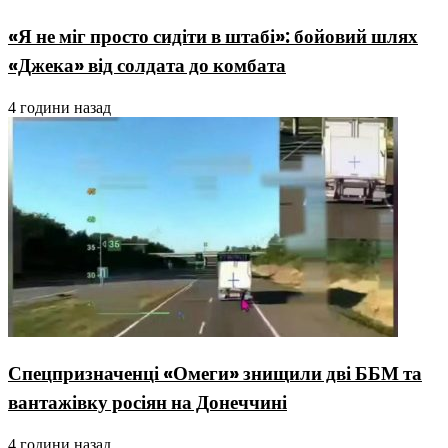
«Я не міг просто сидіти в штабі»: бойовий шлях
«Джека» від солдата до комбата
4 години назад
Спецпризначенці «Омеги» знищили дві ББМ та
вантажівку росіян на Донеччині
4 години назад