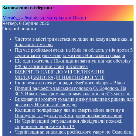
Замовлення в telegram
-
Мегабуд – будівельні матеріали м.Ніжин
Четвер, 6 Серпня 2026
Останні новини
Чистота в місті тримається не лише на комунальниках, а
й на совісті містян
Під час російської атаки на Київ та область у ніч проти 5
серпня загинули четверо жителів Носівської громади
Ще один житель з Ніжинщини загинув під час обстрілу
РФ на залізничній станції Квітнева
ВІДКРИТО НАБІР ДО VIII СКЛИКАННЯ
МОЛОДІЖНОЇ РАДИ НІЖИНСЬКОЇ МТГ
Як пережити спеку: поради сімейного лікаря – Відео
Прямий радіоефір з міським головою О. Кодолою. На
ЗСУ Ніжинська громада спрямувала понад 613 млн грн
Виконавчий комітет ухвалив низку важливих рішень для
розвитку Ніжинської громади
Колишню поліцейську, яка на смерть збила дитину в
Прилуках, засудили до 8-ми років позбавлення волі
На Чернігівщині рятувальники ліквідували пожежі,
спричинені ворожими БпЛА
Чернігівщина: внаслідок російського удару по Семенівці