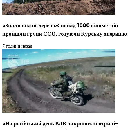
«Знали кожне дерево»: понад 1000 кілометрів
пройшли групи ССО, готуючи Курську операцію
7 години назад
«На російський день ВДВ накришили втричі-