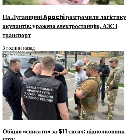
На Луганщині Apachi розгромили логістику
окупантів: уражено електростанцію, АЗС і
транспорт
3 години назад
Обіцяв «списати» за $11 тисяч: підполковник