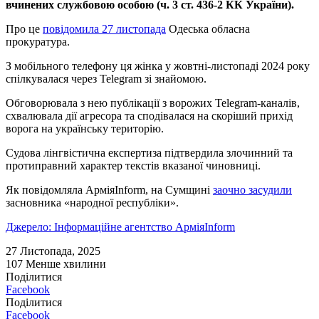
вчинених службовою особою (ч. 3 ст. 436-2 КК України).
Про це
повідомила 27 листопада
Одеська обласна
прокуратура.
З мобільного телефону ця жінка у жовтні-листопаді 2024 року
спілкувалася через Telegram зі знайомою.
Обговорювала з нею публікації з ворожих Telegram-каналів,
схвалювала дії агресора та сподівалася на скоріший прихід
ворога на українську територію.
Судова лінгвістична експертиза підтвердила злочинний та
протиправний характер текстів вказаної чиновниці.
Як повідомляла АрміяInform, на Сумщині
заочно засудили
засновника «народної республіки».
Джерело: Інформаційне агентство АрміяInform
27 Листопада, 2025
107
Менше хвилини
Поділитися
Facebook
Поділитися
Facebook