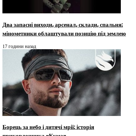
Два запасні виходи, арсенал, склади, спальня:
мінометники облаштували позицію під землею
17 години назад
Борець за небо і дитячі мрії: історія
прикордонника «Кума»