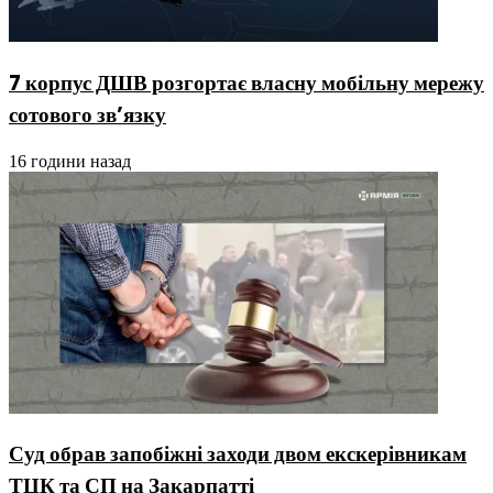
7 корпус ДШВ розгортає власну мобільну мережу
сотового зв’язку
16 години назад
Суд обрав запобіжні заходи двом екскерівникам
ТЦК та СП на Закарпатті