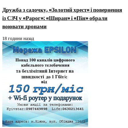
Дружба з садочку, «Золотий хрест» і повернення
із СЗЧ у «Рарог»: «Ширан» і «Пін» обрали
воювати дронами
18 години назад