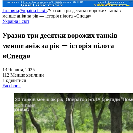
Головна
/
Україна і світ
/
Уразив три десятки ворожих танків
менше аніж за рік — історія пілота «Спеца»
Україна і світ
Уразив три десятки ворожих танків
менше аніж за рік — історія пілота
«Спеца»
13 Червня, 2025
112
Менше хвилини
Поділитися
Facebook