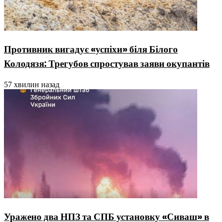
Противник вигадує «успіхи» біля Білого
Колодязя: Трегубов спростував заяви окупантів
57 хвилин назад
Уражено два НПЗ та СПБ установку «Сиваш» в