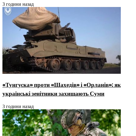
3 години назад
«Тунгуска» проти «Шахедів» і «Орланів»: як
українські зенітники захищають Суми
3 години назад