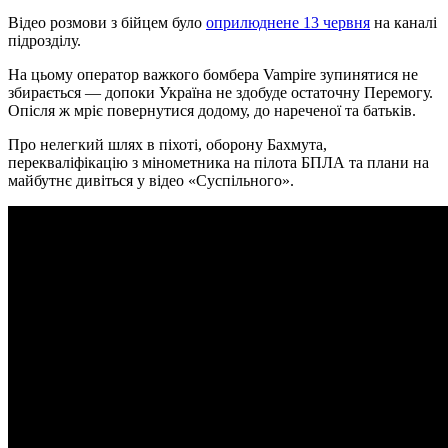
Відео розмови з бійцем було
оприлюднене 13 червня
на каналі
підрозділу.
На цьому оператор важкого бомбера Vampire зупинятися не
збирається — допоки Україна не здобуде остаточну Перемогу.
Опісля ж мріє повернутися додому, до нареченої та батьків.
Про нелегкий шлях в піхоті, оборону Бахмута,
перекваліфікацію з мінометника на пілота БПЛА та плани на
майбутнє дивіться у відео «Суспільного».