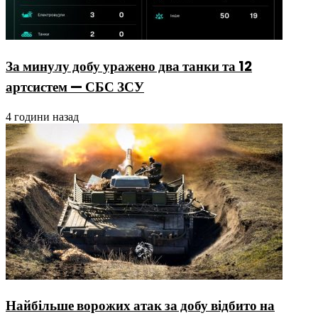
За минулу добу уражено два танки та 12
артсистем — СБС ЗСУ
4 години назад
Найбільше ворожих атак за добу відбито на