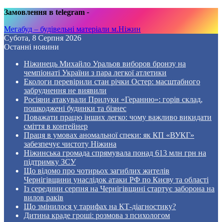
Замовлення в telegram
-
Мегабуд – будівельні матеріали м.Ніжин
Субота, 8 Серпня 2026
Останні новини
Ніжинець Михайло Уральов виборов бронзу на
чемпіонаті України з пара легкої атлетики
Екологи перевірили стан річки Остер: масштабного
забруднення не виявили
Росіяни атакували Прилуки «Геранню»: горів склад,
пошкоджені будинки та бізнес
Поважати працю інших легко: чому важливо викидати
сміття в контейнер
Праця в умовах аномальної спеки: як КП «ВУКГ»
забезпечує чистоту Ніжина
Ніжинська громада спрямувала понад 613 млн грн на
підтримку ЗСУ
Що відомо про чотирьох загиблих жителів
Чернігівщини унаслідок атаки РФ по Києву та області
Із середини серпня на Чернігівщині стартує заборона на
вилов раків
Що змінилося у тарифах на КТ-діагностику?
Дитина краде гроші: розмова з психологом