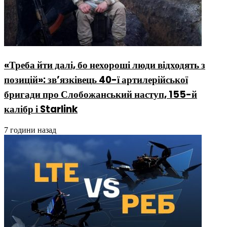
«Треба йти далі, бо нехороші люди відходять з
позицій»: зв’язківець 40-ї артилерійської
бригади про Слобожанський наступ, 155-й
калібр і Starlink
7 години назад