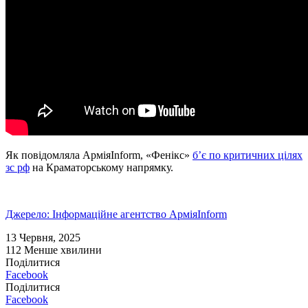
Як повідомляла АрміяInform, «Фенікс»
б’є по критичних цілях
зс рф
на Краматорському напрямку.
Джерело: Інформаційне агентство АрміяInform
13 Червня, 2025
112
Менше хвилини
Поділитися
Facebook
Поділитися
Facebook