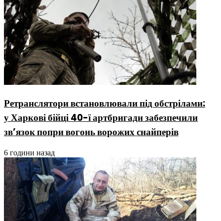
Ретранслятори встановлювали під обстрілами:
у Харкові бійці 40-ї артбригади забезпечили
зв’язок попри вогонь ворожих снайперів
6 години назад