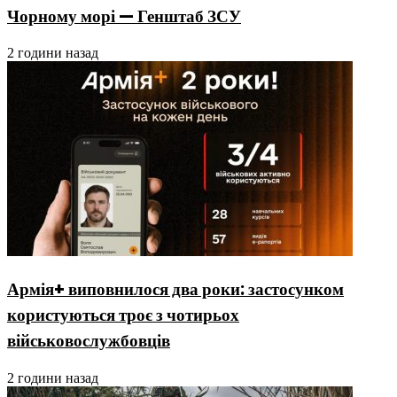
Чорному морі — Генштаб ЗСУ
2 години назад
Армія+ виповнилося два роки: застосунком
користуються троє з чотирьох
військовослужбовців
2 години назад