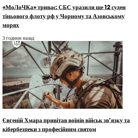
«МоЛоЧКа» триває: СБС уразили ще 12 суден
тіньового флоту рф у Чорному та Азовському
морях
3 години назад
Євгеній Хмара привітав воїнів військ зв’язку та
кібербезпеки з професійним святом