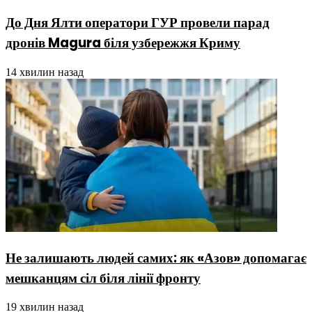
До Дня Ялти оператори ГУР провели парад
дронів Magura біля узбережжя Криму
14 хвилин назад
Не залишають людей самих: як «Азов» допомагає
мешканцям сіл біля лінії фронту
19 хвилин назад