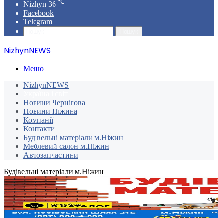
℃
Nizhyn
36
Facebook
Telegram
Пошук
NizhynNEWS
Меню
NizhynNEWS
Україна і світ
Новини Чернігова
Новини Ніжина
Компанії
Контакти
Будівельні матеріали м.Ніжин
Меблевий салон м.Ніжин
Автозапчастини
Будівельні матеріали м.Ніжин