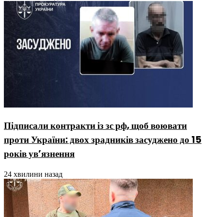
Підписали контракти із зс рф, щоб воювати
проти України: двох зрадників засуджено до 15
років ув’язнення
24 хвилини назад