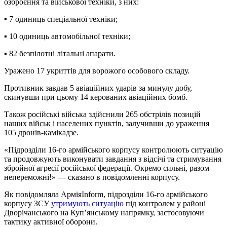
озброєння та військової техніки, з них:
▪️ 7 одиниць спеціальної техніки;
▪️ 10 одиниць автомобільної техніки;
▪️ 82 безпілотні літальні апарати.
Уражено 17 укриттів для ворожого особового складу.
Противник завдав 5 авіаційних ударів за минулу добу,
скинувши при цьому 14 керованих авіаційних бомб.
Також російські війська здійснили 265 обстрілів позицій
наших військ і населених пунктів, залучивши до ураження
105 дронів-камікадзе.
«Підрозділи 16-го армійського корпусу контролюють ситуацію
та продовжують виконувати завдання з відсічі та стримування
збройної агресії російської федерації. Окремо сильні, разом
непереможні!» — сказано в повідомленні корпусу.
Як повідомляла АрміяInform, підрозділи 16-го армійського
корпусу ЗСУ
утримують ситуацію
під контролем у районі
Дворічанського на Куп’янському напрямку, застосовуючи
тактику активної оборони.