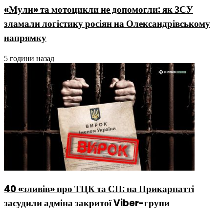
«Мули» та мотоцикли не допомогли: як ЗСУ
зламали логістику росіян на Олександрівському
напрямку
5 години назад
40 «зливів» про ТЦК та СП: на Прикарпатті
засудили адміна закритої Viber-групи