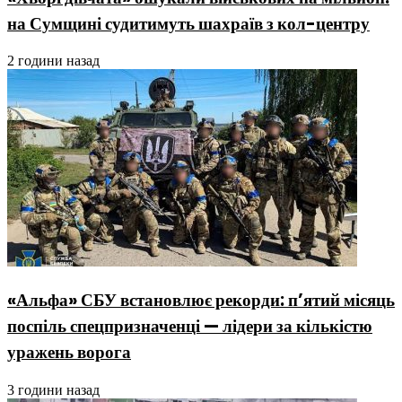
на Сумщині судитимуть шахраїв з кол-центру
2 години назад
«Альфа» СБУ встановлює рекорди: п’ятий місяць
поспіль спецпризначенці — лідери за кількістю
уражень ворога
3 години назад