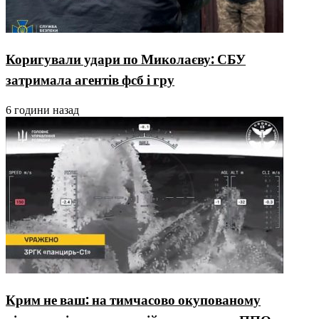
Коригували удари по Миколаєву: СБУ
затримала агентів фсб і гру
6 години назад
Крим не ваш: на тимчасово окупованому