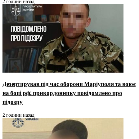
2 години назад
Дезертирував під час оборони Маріуполя та воює
на боці рф: прикордоннику повідомлено про
підозру
2 години назад