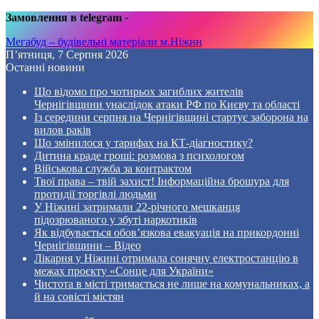
Замовлення в telegram
-
Мегабуд – будівельні матеріали м.Ніжин
П’ятниця, 7 Серпня 2026
Останні новини
Що відомо про чотирьох загиблих жителів
Чернігівщини унаслідок атаки РФ по Києву та області
Із середини серпня на Чернігівщині стартує заборона на
вилов раків
Що змінилося у тарифах на КТ-діагностику?
Дитина краде гроші: розмова з психологом
Військова служба за контрактом
Твої права – твій захист! Інформаційна брошура для
протидії торгівлі людьми
У Ніжині затримали 22-річного мешканця
підозрюваного у збуті наркотиків
Як відбувається обов’язкова евакуація на прикордонні
Чернігівщини – Відео
Лікарня у Ніжині отримала сонячну електростанцію в
межах проєкту «Сонце для України»
Чистота в місті тримається не лише на комунальниках, а
й на совісті містян