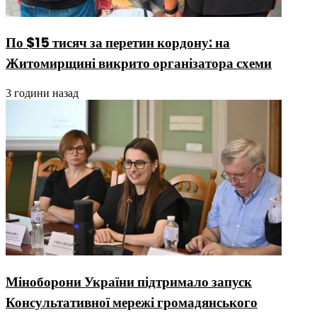
По $15 тисяч за перетин кордону: на
Житомирщині викрито організатора схеми
3 години назад
Міноборони України підтримало запуск
Консультативної мережі громадянського