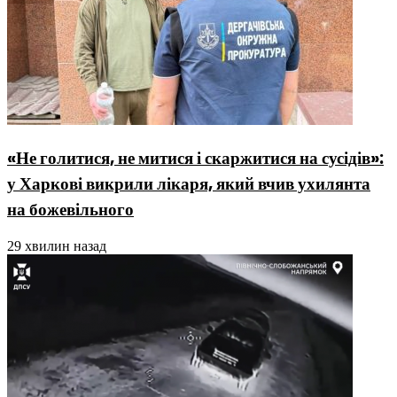
«Не голитися, не митися і скаржитися на сусідів»:
у Харкові викрили лікаря, який вчив ухилянта
на божевільного
29 хвилин назад