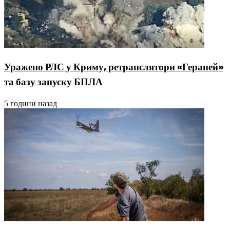
Уражено РЛС у Криму, ретранслятори «Гераней»
та базу запуску БПЛА
5 години назад