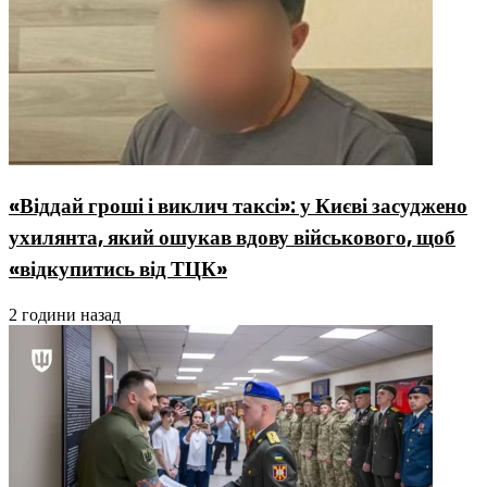
«Віддай гроші і виклич таксі»: у Києві засуджено
ухилянта, який ошукав вдову військового, щоб
«відкупитись від ТЦК»
2 години назад