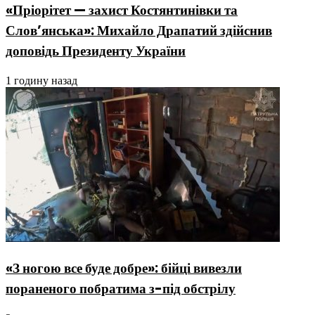
«Пріорітет — захист Костянтинівки та
Слов’янська»: Михайло Драпатий здійснив
доповідь Президенту України
1 годину назад
«З ногою все буде добре»: бійці вивезли
пораненого побратима з-під обстрілу