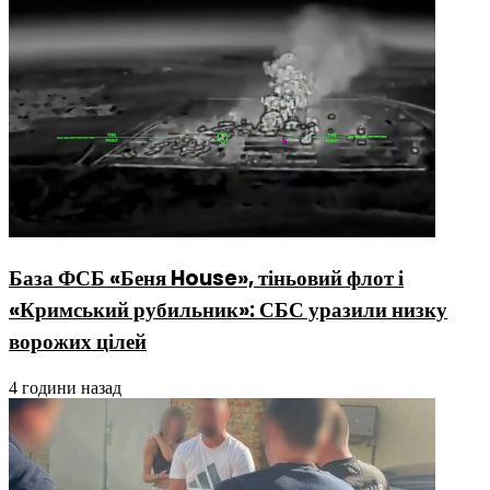
База ФСБ «Беня House», тіньовий флот і
«Кримський рубильник»: СБС уразили низку
ворожих цілей
4 години назад