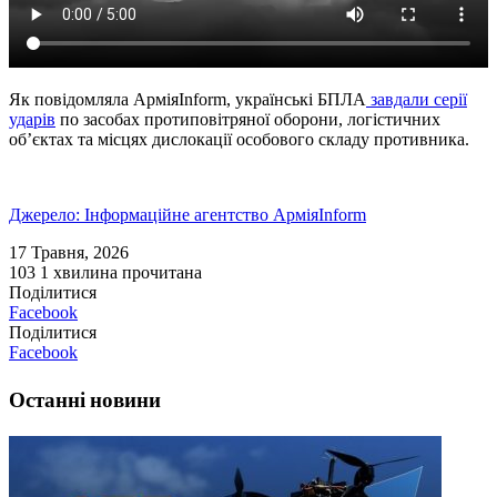
Як повідомляла АрміяInform, українські БПЛА
завдали серії
ударів
по засобах протиповітряної оборони, логістичних
об’єктах та місцях дислокації особового складу противника.
Джерело: Інформаційне агентство АрміяInform
17 Травня, 2026
103
1 хвилина прочитана
Поділитися
Facebook
Поділитися
Facebook
Останні новини