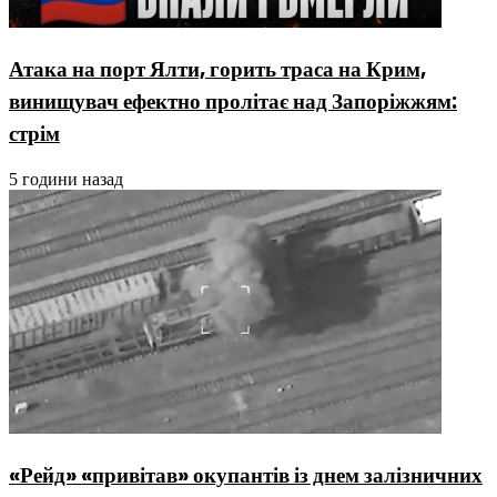
Атака на порт Ялти, горить траса на Крим,
винищувач ефектно пролітає над Запоріжжям:
стрім
5 години назад
«Рейд» «привітав» окупантів із днем залізничних