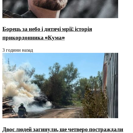
Борець за небо і дитячі мрії: історія
прикордонника «Кума»
3 години назад
Двоє людей загинули, ще четверо постраждали