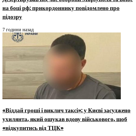
на боці рф: прикордоннику повідомлено про
підозру
7 години назад
«Віддай гроші і виклич таксі»: у Києві засуджено
ухилянта, який ошукав вдову військового, щоб
«відкупитись від ТЦК»