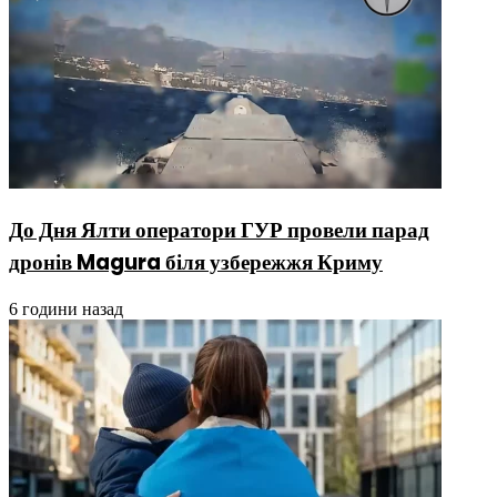
До Дня Ялти оператори ГУР провели парад
дронів Magura біля узбережжя Криму
6 години назад