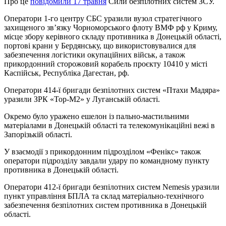
Про це
повідомили 17 травня
Сили безпілотних систем ЗСУ.
Оператори 1-го центру СБС уразили вузол стратегічного
захищеного зв’язку Чорноморського флоту ВМФ рф у Криму,
місце збору керівного складу противника в Донецькій області,
портові крани у Бердянську, що використовувалися для
забезпечення логістики окупаційних військ, а також
прикордонний сторожовий корабель проєкту 10410 у місті
Каспійськ, Республіка Дагестан, рф.
Оператори 414-ї бригади безпілотних систем «Птахи Мадяра»
уразили ЗРК «Тор-М2» у Луганській області.
Окремо було уражено ешелон із пально-мастильними
матеріалами в Донецькій області та телекомунікаційні вежі в
Запорізькій області.
У взаємодії з прикордонним підрозділом «Фенікс» також
оператори підрозділу завдали удару по командному пункту
противника в Донецькій області.
Оператори 412-ї бригади безпілотних систем Nemesis уразили
пункт управління БПЛА та склад матеріально-технічного
забезпечення безпілотних систем противника в Донецькій
області.