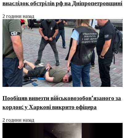
внаслідок обстрілів рф на Дніпропетровщині
2 години назад
Пообіцяв вивезти військовозобов’язаного за
кордон: у Харкові викрито офіцера
2 години назад