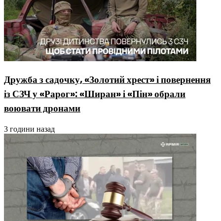
Дружба з садочку, «Золотий хрест» і повернення
із СЗЧ у «Рарог»: «Ширан» і «Пін» обрали
воювати дронами
3 години назад