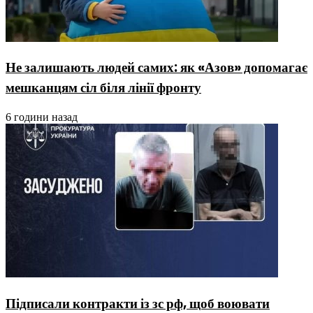
Не залишають людей самих: як «Азов» допомагає
мешканцям сіл біля лінії фронту
6 години назад
Підписали контракти із зс рф, щоб воювати