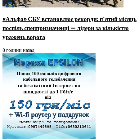
«Альфа» СБУ встановлює рекорди: п’ятий місяць
поспіль спецпризначенці — лідери за кількістю
уражень ворога
8 години назад