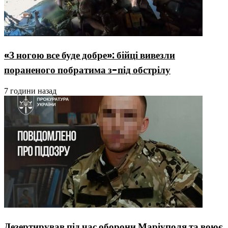
«З ногою все буде добре»: бійці вивезли
пораненого побратима з-під обстрілу
7 години назад
Дезертирував під час оборони Маріуполя та воює