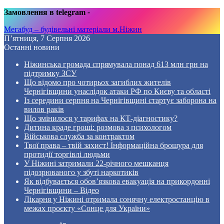
Замовлення в telegram
-
Мегабуд – будівельні матеріали м.Ніжин
П’ятниця, 7 Серпня 2026
Останні новини
Ніжинська громада спрямувала понад 613 млн грн на
підтримку ЗСУ
Що відомо про чотирьох загиблих жителів
Чернігівщини унаслідок атаки РФ по Києву та області
Із середини серпня на Чернігівщині стартує заборона на
вилов раків
Що змінилося у тарифах на КТ-діагностику?
Дитина краде гроші: розмова з психологом
Військова служба за контрактом
Твої права – твій захист! Інформаційна брошура для
протидії торгівлі людьми
У Ніжині затримали 22-річного мешканця
підозрюваного у збуті наркотиків
Як відбувається обов’язкова евакуація на прикордонні
Чернігівщини – Відео
Лікарня у Ніжині отримала сонячну електростанцію в
межах проєкту «Сонце для України»