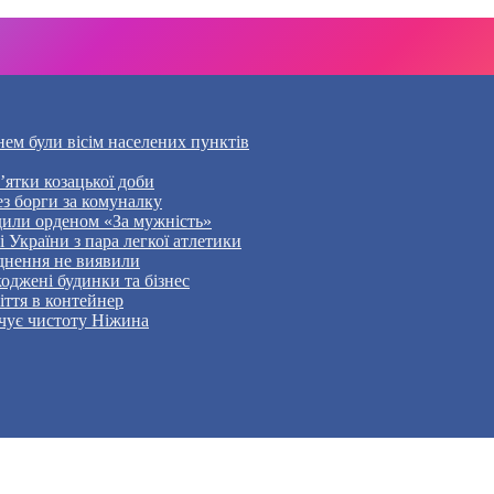
нем були вісім населених пунктів
’ятки козацької доби
ез борги за комуналку
дили орденом «За мужність»
України з пара легкої атлетики
уднення не виявили
оджені будинки та бізнес
ття в контейнер
чує чистоту Ніжина