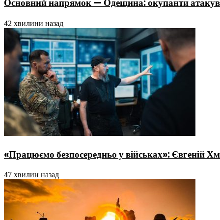
Основний напрямок — Одещина: окупанти атакува
42 хвилини назад
«Працюємо безпосередньо у військах»: Євгеній Хма
47 хвилин назад