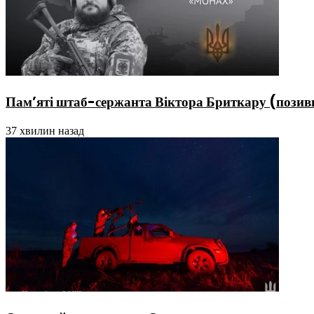
Пам’яті штаб-сержанта Віктора Бриткару (пози
37 хвилин назад