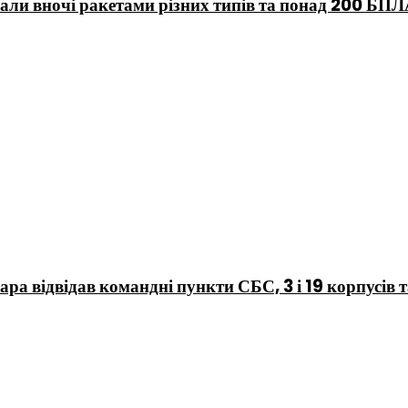
ли вночі ракетами різних типів та понад 200 БП
ра відвідав командні пункти СБС, 3 і 19 корпусів 