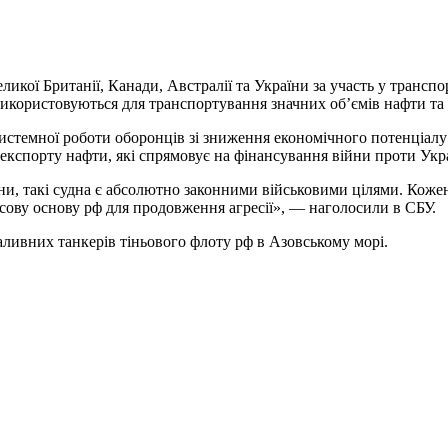
икої Британії, Канади, Австралії та України за участь у транспо
використовуються для транспортування значних об’ємів нафти та
истемної роботи оборонців зі зниження економічного потенціалу
 експорту нафти, які спрямовує на фінансування війни проти Укр
ійни, такі судна є абсолютно законними військовими цілями. Кож
нсову основу рф для продовження агресії», — наголосили в СБУ.
аливних танкерів тіньового флоту рф в Азовському морі.