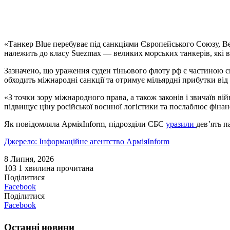
«Танкер Blue перебуває під санкціями Європейського Союзу, Вел
належить до класу Suezmax — великих морських танкерів, які 
Зазначено, що ураження суден тіньового флоту рф є частиною с
обходить міжнародні санкції та отримує мільярдні прибутки від
«З точки зору міжнародного права, а також законів і звичаїв в
підвищує ціну російської воєнної логістики та послаблює фіна
Як повідомляла АрміяInform, підрозділи СБС
уразили
дев’ять п
Джерело: Інформаційне агентство АрміяInform
8 Липня, 2026
103
1 хвилина прочитана
Поділитися
Facebook
Поділитися
Facebook
Останні новини