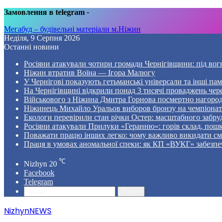
Замовлення в telegram
-
Мегабуд – будівельні матеріали м.Ніжин
Неділя, 9 Серпня 2026
Останні новини
Росіяни атакували чотири громади Чернігівщини: під вог
Ніжин втратив Воїна — Ігора Малюгу
У Чернігові показують гетьманські універсали та інші пам
На Чернігівщині відкрили понад 3 тисячі проваджень чер
Військового з Ніжина Дмитра Горнова посмертно нагоро
Ніжинець Михайло Уральов виборов бронзу на чемпіонаті 
Екологи перевірили стан річки Остер: масштабного забр
Росіяни атакували Прилуки «Геранню»: горів склад, пошк
Поважати працю інших легко: чому важливо викидати смі
Праця в умовах аномальної спеки: як КП «ВУКГ» забезпе
℃
Nizhyn
20
Facebook
Telegram
Пошук
NizhynNEWS