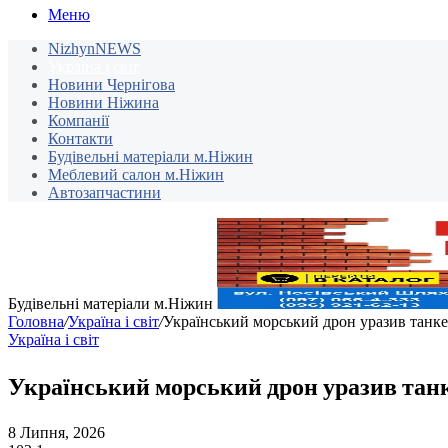
Меню
NizhynNEWS
Україна і світ
Новини Чернігова
Новини Ніжина
Компанії
Контакти
Будівельні матеріали м.Ніжин
Меблевий салон м.Ніжин
Автозапчастини
Будівельні матеріали м.Ніжин
Головна
/
Україна і світ
/
Український морський дрон уразив танке
Україна і світ
Український морський дрон уразив танк
8 Липня, 2026