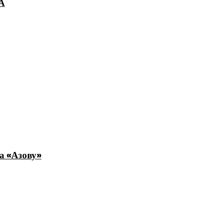
ЛА
та «Азову»