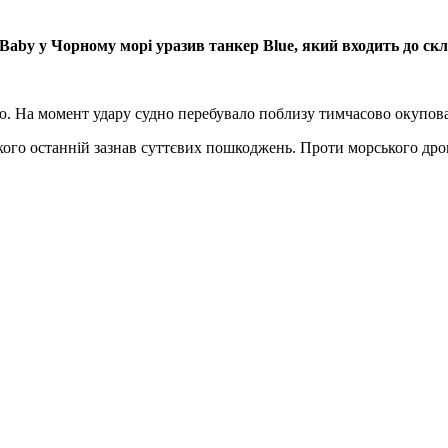
aby у Чорному морі уразив танкер Blue, який входить до скл
. На момент удару судно перебувало поблизу тимчасово окупован
 якого останній зазнав суттєвих пошкоджень. Проти морського др