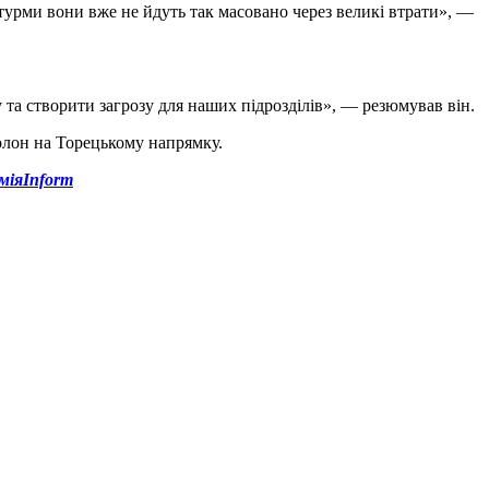
турми вони вже не йдуть так масовано через великі втрати», —
 та створити загрозу для наших підрозділів», — резюмував він.
полон на Торецькому напрямку.
міяInform