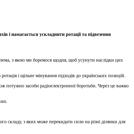
в і намагається ускладнити ротації та підвезення
блема, з якою ми боремося щодня, щоб усунути наслідки цих
ротація і щільне мінування підходів до українських позицій.
ож потужно засоби радіоелектронної боротьби. Через це важко
вин.
го складу, з яких може перекидати сили на різні ділянки для