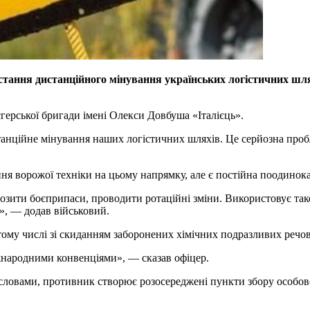
ння дистанційного мінування українських логістичних шляхі
герської бригади імені Олекси Довбуша «Італієць».
станційне мінування наших логістичних шляхів. Це серйозна про
ння ворожої техніки на цьому напрямку, але є постійна поодинока 
озити боєприпаси, проводити ротаційні зміни. Використовує так
», — додав військовий.
тому числі зі скиданням заборонених хімічних подразливих речо
іжнародними конвенціями», — сказав офіцер.
 словами, противник створює розосереджені пункти збору особово