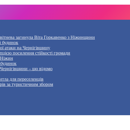
Квітнева загинула Віта Горкавенко з Ніжинщини
й будинок
кої атаки на Чернігівщину
пцією посилення стійкості громади
– Ніжин
 будинок
 Чернігівщини – що відомо
тла для переселенців
рів за туристичним збором