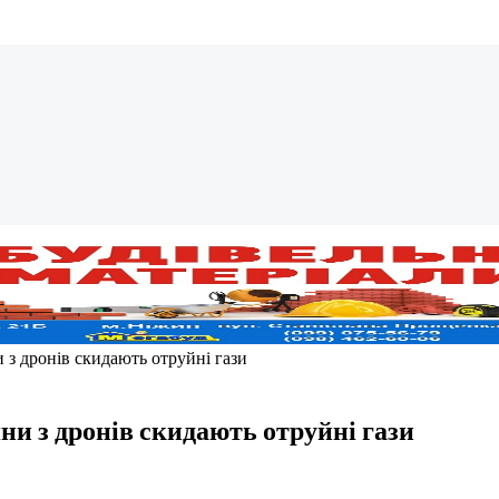
и з дронів скидають отруйні гази
яни з дронів скидають отруйні гази