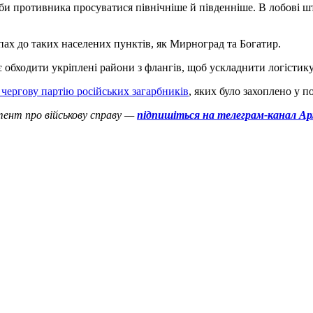
би противника просуватися північніше й південніше. В лобові ш
пах до таких населених пунктів, як Мирноград та Богатир.
є обходити укріплені райони з флангів, щоб ускладнити логістику
 чергову партію російських загарбників
, яких було захоплено у 
нтент про військову справу —
підпишіться на телеграм-канал Ар