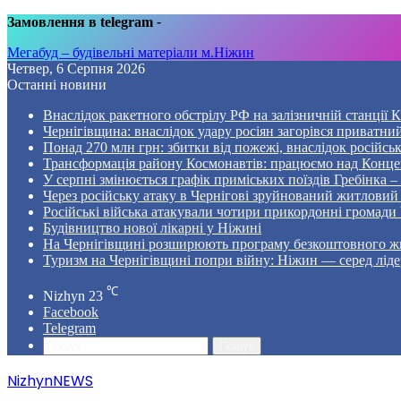
Замовлення в telegram
-
Мегабуд – будівельні матеріали м.Ніжин
Четвер, 6 Серпня 2026
Останні новини
Внаслідок ракетного обстрілу РФ на залізничній станції 
Чернігівщина: внаслідок удару росіян загорівся приватни
Понад 270 млн грн: збитки від пожежі, внаслідок російсь
Трансформація району Космонавтів: працюємо над Конце
У серпні змінюється графік приміських поїздів Гребінка 
Через російську атаку в Чернігові зруйнований житловий
Російські війська атакували чотири прикордонні громади
Будівництво нової лікарні у Ніжині
На Чернігівщині розширюють програму безкоштовного жи
Туризм на Чернігівщині попри війну: Ніжин — серед ліде
℃
Nizhyn
23
Facebook
Telegram
Пошук
NizhynNEWS