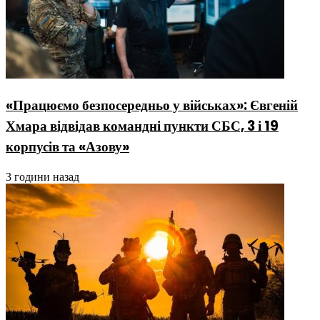
«Працюємо безпосередньо у військах»: Євгеній
Хмара відвідав командні пункти СБС, 3 і 19
корпусів та «Азову»
3 години назад