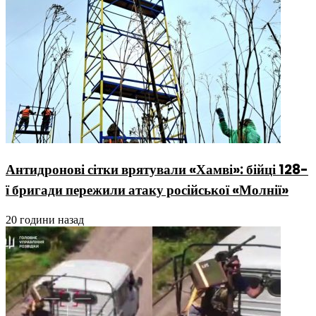
Антидронові сітки врятували «Хамві»: бійці 128-
ї бригади пережили атаку російської «Молнії»
20 години назад