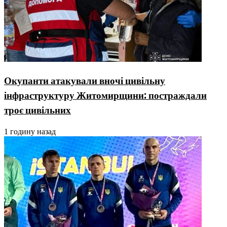
Окупанти атакували вночі цивільну
інфраструктуру Житомирщини: постраждали
троє цивільних
1 годину назад