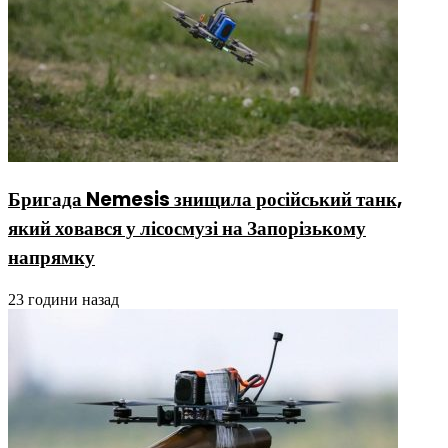
Бригада Nemesis знищила російський танк,
який ховався у лісосмузі на Запорізькому
напрямку
23 години назад