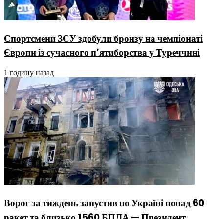
Спортсмени ЗСУ здобули бронзу на чемпіонаті
Європи із сучасного п’ятиборства у Туреччині
1 годину назад
Ворог за тиждень запустив по Україні понад 60
ракет та близько 1560 БПЛА — Президент