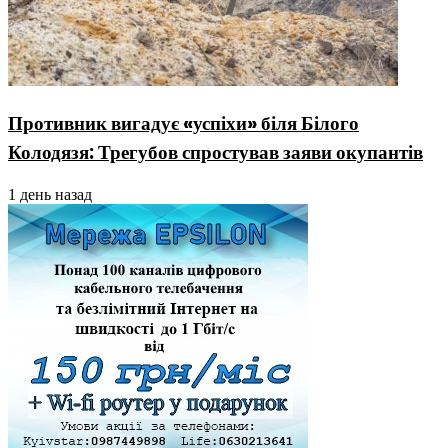
Противник вигадує «успіхи» біля Білого
Колодязя: Трегубов спростував заяви окупантів
1 день назад