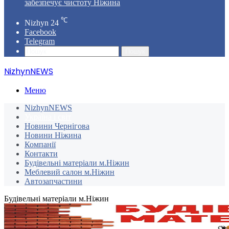
забезпечує чистоту Ніжина
℃
Nizhyn
24
Facebook
Telegram
Пошук
NizhynNEWS
Меню
NizhynNEWS
Україна і світ
Новини Чернігова
Новини Ніжина
Компанії
Контакти
Будівельні матеріали м.Ніжин
Меблевий салон м.Ніжин
Автозапчастини
Будівельні матеріали м.Ніжин