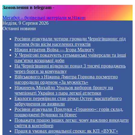
Замовлення в telegram
-
Мегабуд – будівельні матеріали м.Ніжин
Неділя, 9 Серпня 2026
Останні новини
Росіяни атакували чотири громади Чернігівщини: під
вогнем були вісім населених пунктів
Ніжин втратив Воїна — Ігора Малюгу
У Чернігові показують гетьманські універсали та інші
пам’ятки козацької доби
На Чернігівщині відкрили понад 3 тисячі проваджень
через борги за комуналку
Військового з Ніжина Дмитра Горнова посмертно
нагородили орденом «За мужність»
Ніжинець Михайло Уральов виборов бронзу на
чемпіонаті України з пара легкої атлетики
Екологи перевірили стан річки Остер: масштабного
забруднення не виявили
Росіяни атакували Прилуки «Геранню»: горів склад,
пошкоджені будинки та бізнес
Поважати працю інших легко: чому важливо викидати
сміття в контейнер
Праця в умовах аномальної спеки: як КП «ВУКГ»