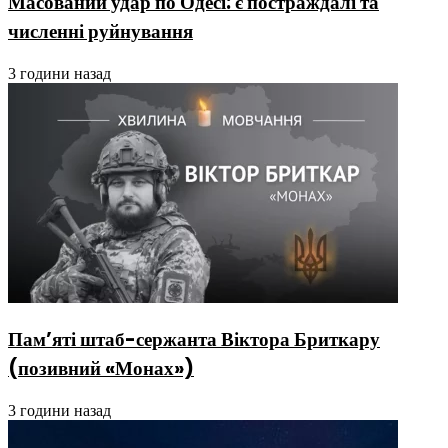
Масований удар по Одесі: є постраждалі та
численні руйнування
3 години назад
Пам’яті штаб-сержанта Віктора Бриткару
(позивний «Монах»)
3 години назад