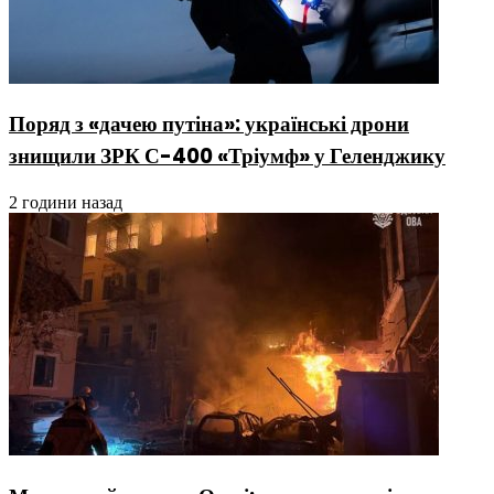
Поряд з «дачею путіна»: українські дрони
знищили ЗРК С-400 «Тріумф» у Геленджику
2 години назад