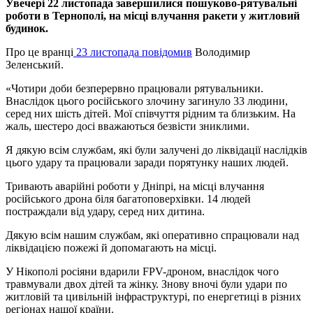
Увечері 22 листопада завершилися пошуково-рятувальні
роботи в Тернополі, на місці влучання ракети у житловий
будинок.
Про це вранці
23 листопада повідомив
Володимир
Зеленський.
«Чотири доби безперервно працювали рятувальники.
Внаслідок цього російського злочину загинуло 33 людини,
серед них шість дітей. Мої співчуття рідним та близьким. На
жаль, шестеро досі вважаються безвісти зниклими.
Я дякую всім службам, які були залучені до ліквідації наслідків
цього удару та працювали заради порятунку наших людей.
Тривають аварійні роботи у Дніпрі, на місці влучання
російського дрона біля багатоповерхівки. 14 людей
постраждали від удару, серед них дитина.
Дякую всім нашим службам, які оперативно спрацювали над
ліквідацією пожежі й допомагають на місці.
У Нікополі росіяни вдарили FPV-дроном, внаслідок чого
травмували двох дітей та жінку. Знову вночі були удари по
житловій та цивільній інфраструктурі, по енергетиці в різних
регіонах нашої країни.