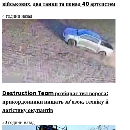
військових, два танки та понад 40 артсистем
4 години назад
Destruction Team розбирає тил ворога:
прикордонники нищать зв’язок, техніку й
логістику окупантів
20 години назад