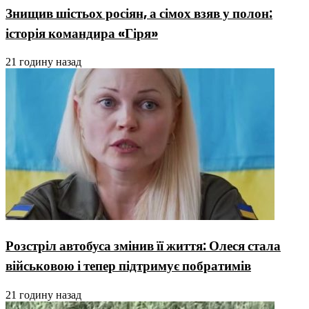
Знищив шістьох росіян, а сімох взяв у полон:
історія командира «Гіря»
21 годину назад
Розстріл автобуса змінив її життя: Олеся стала
військовою і тепер підтримує побратимів
21 годину назад