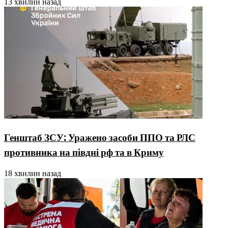
13 хвилин назад
Генштаб ЗСУ: Уражено засоби ППО та РЛС
противника на півдні рф та в Криму
18 хвилин назад