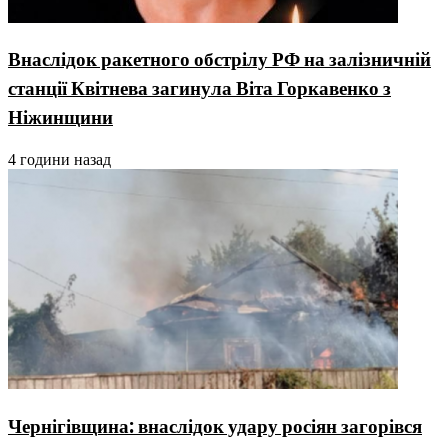
Внаслідок ракетного обстрілу РФ на залізничній
станції Квітнева загинула Віта Горкавенко з
Ніжинщини
4 години назад
Чернігівщина: внаслідок удару росіян загорівся