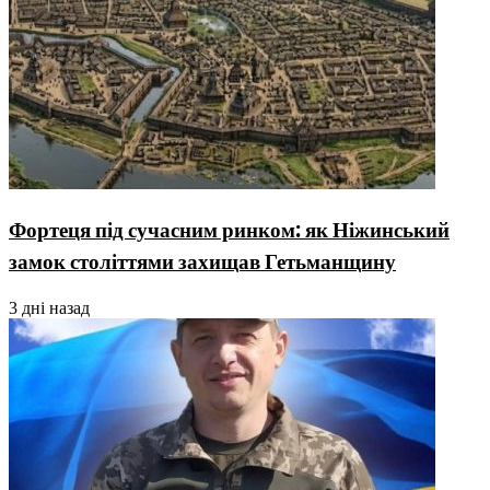
Фортеця під сучасним ринком: як Ніжинський
замок століттями захищав Гетьманщину
3 дні назад