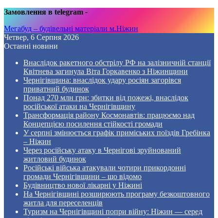
Замовлення в telegram
-
Мегабуд – будівельні матеріали м.Ніжин
Четвер, 6 Серпня 2026
Останні новини
Внаслідок ракетного обстрілу РФ на залізничній станції
Квітнева загинула Віта Горкавенко з Ніжинщини
Чернігівщина: внаслідок удару росіян загорівся
приватний будинок
Понад 270 млн грн: збитки від пожежі, внаслідок
російської атаки на Чернігівщину
Трансформація району Космонавтів: працюємо над
Концепцією посилення стійкості громади
У серпні змінюється графік приміських поїздів Гребінка
– Ніжин
Через російську атаку в Чернігові зруйнований
житловий будинок
Російські війська атакували чотири прикордонні
громади Чернігівщини – що відомо
Будівництво нової лікарні у Ніжині
На Чернігівщині розширюють програму безкоштовного
житла для переселенців
Туризм на Чернігівщині попри війну: Ніжин — серед