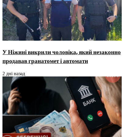
У Ніжині викрили чоловіка, який незаконно
продавав гранатомет і автомати
2 дні назад