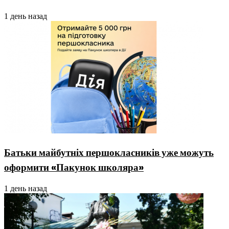
1 день назад
Батьки майбутніх першокласників уже можуть
оформити «Пакунок школяра»
1 день назад