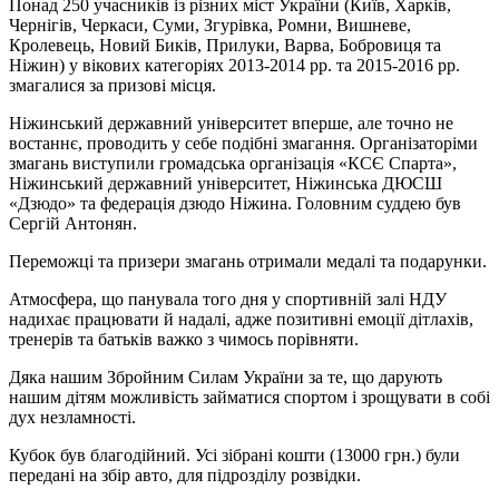
Понад 250 учасників із різних міст України (Київ, Харків,
Чернігів, Черкаси, Суми, Згурівка, Ромни, Вишневе,
Кролевець, Новий Биків, Прилуки, Варва, Бобровиця та
Ніжин) у вікових категоріях 2013-2014 рр. та 2015-2016 рр.
змагалися за призові місця.
Ніжинський державний університет вперше, але точно не
востаннє, проводить у себе подібні змагання. Організаторіми
змагань виступили громадська організація «КСЄ Спарта»,
Ніжинський державний університет, Ніжинська ДЮСШ
«Дзюдо» та федерація дзюдо Ніжина. Головним суддею був
Сергій Антонян.
Переможці та призери змагань отримали медалі та подарунки.
Атмосфера, що панувала того дня у спортивній залі НДУ
надихає працювати й надалі, адже позитивні емоції дітлахів,
тренерів та батьків важко з чимось порівняти.
Дяка нашим Збройним Силам України за те, що дарують
нашим дітям можливість займатися спортом і зрощувати в собі
дух незламності.
Кубок був благодійний. Усі зібрані кошти (13000 грн.) були
передані на збір авто, для підрозділу розвідки.