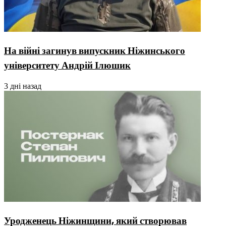
На війні загинув випускник Ніжинського
університету Андрій Ілюшик
3 дні назад
Уродженець Ніжинщини, який створював