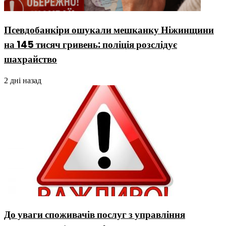
Псевдобанкіри ошукали мешканку Ніжинщини
на 145 тисяч гривень: поліція розслідує
шахрайство
2 дні назад
До уваги споживачів послуг з управління