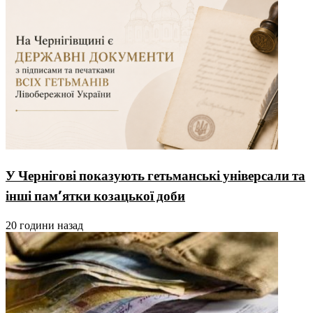
У Чернігові показують гетьманські універсали та
інші пам’ятки козацької доби
20 години назад