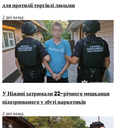
для протидії торгівлі людьми
2 дні назад
У Ніжині затримали 22-річного мешканця
підозрюваного у збуті наркотиків
2 дні назад