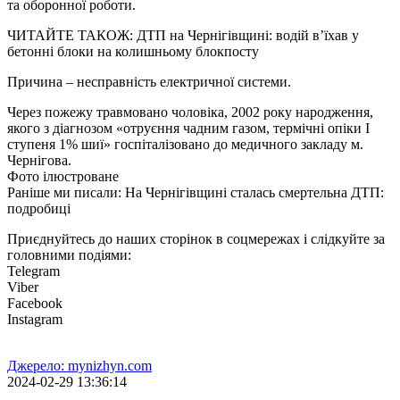
та оборонної роботи.
ЧИТАЙТЕ ТАКОЖ: ДТП на Чернігівщині: водій в’їхав у
бетонні блоки на колишньому блокпосту
Причина – несправність електричної системи.
Через пожежу травмовано чоловіка, 2002 року народження,
якого з діагнозом «отруєння чадним газом, термічні опіки І
ступеня 1% шиї» госпіталізовано до медичного закладу м.
Чернігова.
Фото ілюстроване
Раніше ми писали: На Чернігівщині сталась смертельна ДТП:
подробиці
Приєднуйтесь до наших сторінок в соцмережах і слідкуйте за
головними подіями:
Telegram
Viber
Facebook
Instagram
Джерело: mynizhyn.com
2024-02-29 13:36:14