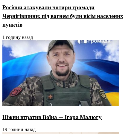
Росіяни атакували чотири громади
Чернігівщини: під вогнем були вісім населених
пунктів
1 годину назад
Ніжин втратив Воїна — Ігора Малюгу
19 години назад