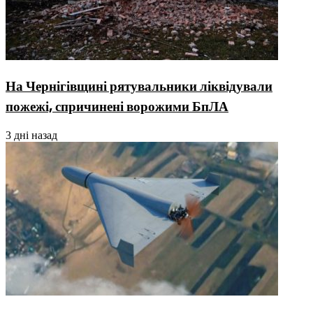
На Чернігівщині рятувальники ліквідували
пожежі, спричинені ворожими БпЛА
3 дні назад