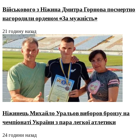
Військового з Ніжина Дмитра Горнова посмертно
нагородили орденом «За мужність»
21 годину назад
Ніжинець Михайло Уральов виборов бронзу на
чемпіонаті України з пара легкої атлетики
24 години назад