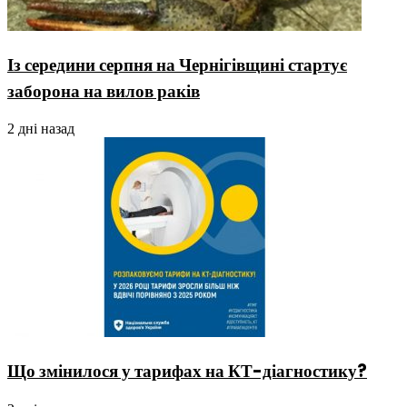
Із середини серпня на Чернігівщині стартує
заборона на вилов раків
2 дні назад
Що змінилося у тарифах на КТ-діагностику?