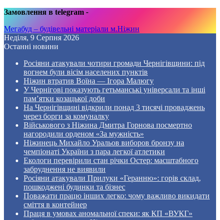
Замовлення в telegram
-
Мегабуд – будівельні матеріали м.Ніжин
Неділя, 9 Серпня 2026
Останні новини
Росіяни атакували чотири громади Чернігівщини: під
вогнем були вісім населених пунктів
Ніжин втратив Воїна — Ігора Малюгу
У Чернігові показують гетьманські універсали та інші
пам’ятки козацької доби
На Чернігівщині відкрили понад 3 тисячі проваджень
через борги за комуналку
Військового з Ніжина Дмитра Горнова посмертно
нагородили орденом «За мужність»
Ніжинець Михайло Уральов виборов бронзу на
чемпіонаті України з пара легкої атлетики
Екологи перевірили стан річки Остер: масштабного
забруднення не виявили
Росіяни атакували Прилуки «Геранню»: горів склад,
пошкоджені будинки та бізнес
Поважати працю інших легко: чому важливо викидати
сміття в контейнер
Праця в умовах аномальної спеки: як КП «ВУКГ»