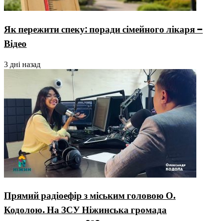
Як пережити спеку: поради сімейного лікаря –
Відео
3 дні назад
Прямий радіоефір з міським головою О.
Кодолою. На ЗСУ Ніжинська громада