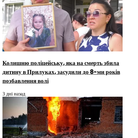
Колишню поліцейську, яка на смерть збила
дитину в Прилуках, засудили до 8-ми років
позбавлення волі
3 дні назад