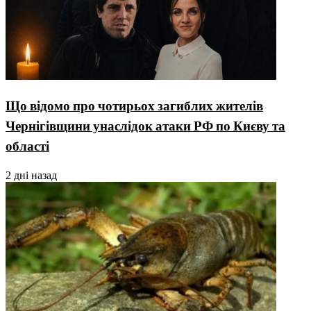
Що відомо про чотирьох загиблих жителів
Чернігівщини унаслідок атаки РФ по Києву та
області
2 дні назад