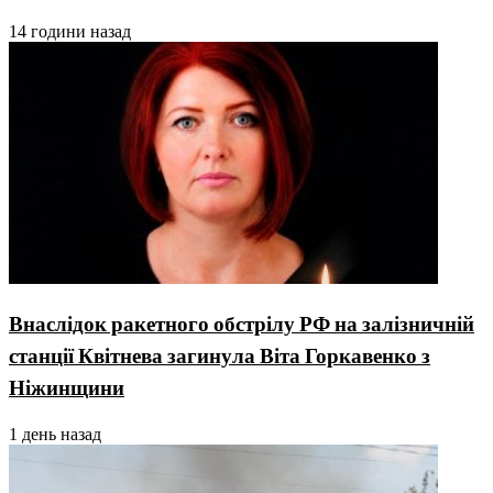
14 години назад
Внаслідок ракетного обстрілу РФ на залізничній
станції Квітнева загинула Віта Горкавенко з
Ніжинщини
1 день назад