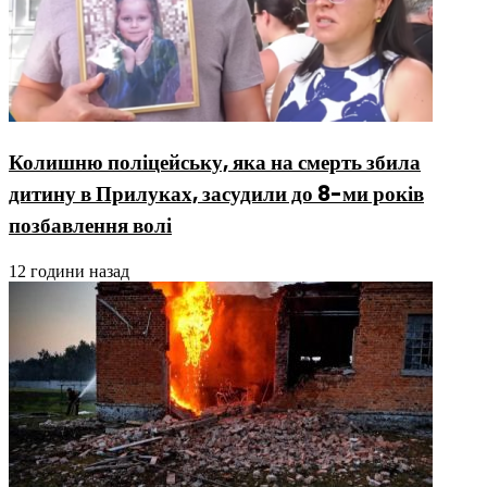
Колишню поліцейську, яка на смерть збила
дитину в Прилуках, засудили до 8-ми років
позбавлення волі
12 години назад