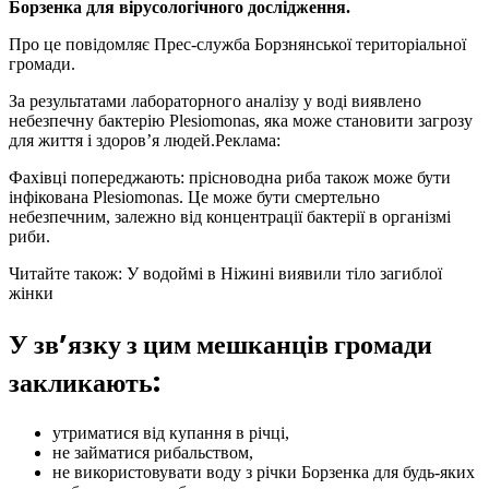
Борзенка для вірусологічного дослідження.
Про це повідомляє Прес-служба Борзнянської територіальної
громади.
За результатами лабораторного аналізу у воді виявлено
небезпечну бактерію Plesiomonas, яка може становити загрозу
для життя і здоров’я людей.
Реклама:
Фахівці попереджають: прісноводна риба також може бути
інфікована Plesiomonas. Це може бути смертельно
небезпечним, залежно від концентрації бактерії в організмі
риби.
Читайте також: У водоймі в Ніжині виявили тіло загиблої
жінки
У зв’язку з цим мешканців громади
закликають:
утриматися від купання в річці,
не займатися рибальством,
не використовувати воду з річки Борзенка для будь-яких