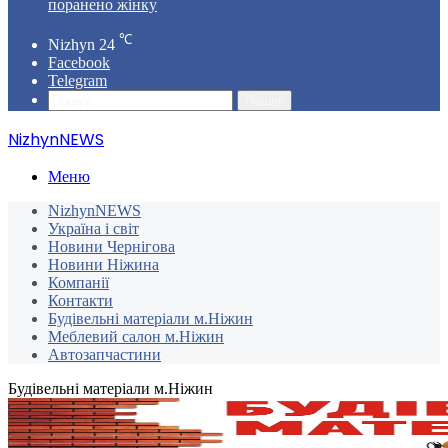
поранено жінку
℃
Nizhyn
24
Facebook
Telegram
Пошук
NizhynNEWS
Меню
NizhynNEWS
Україна і світ
Новини Чернігова
Новини Ніжина
Компанії
Контакти
Будівельні матеріали м.Ніжин
Меблевий салон м.Ніжин
Автозапчастини
Будівельні матеріали м.Ніжин