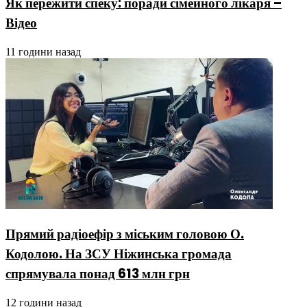
Як пережити спеку: поради сімейного лікаря –
Відео
11 години назад
Прямий радіоефір з міським головою О.
Кодолою. На ЗСУ Ніжинська громада
спрямувала понад 613 млн грн
12 години назад