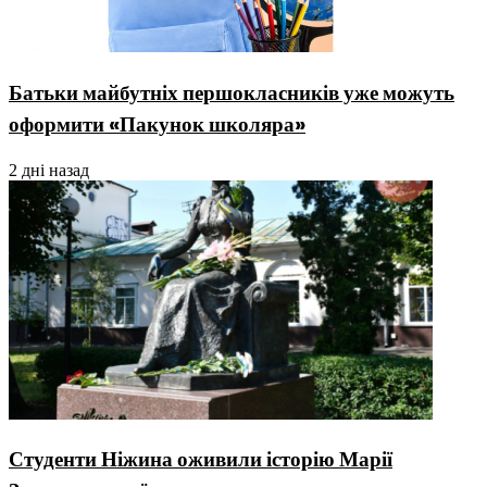
Батьки майбутніх першокласників уже можуть
оформити «Пакунок школяра»
2 дні назад
Студенти Ніжина оживили історію Марії