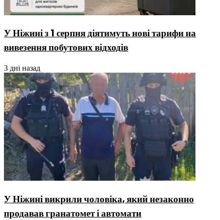
У Ніжині з 1 серпня діятимуть нові тарифи на
вивезення побутових відходів
3 дні назад
У Ніжині викрили чоловіка, який незаконно
продавав гранатомет і автомати