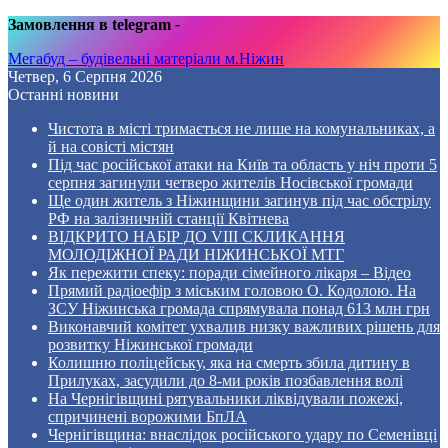
Замовлення в telegram
-
Мегабуд – будівельні матеріали м.Ніжин
Четвер, 6 Серпня 2026
Останні новини
Чистота в місті тримається не лише на комунальниках, а
й на совісті містян
Під час російської атаки на Київ та область у ніч проти 5
серпня загинули четверо жителів Носівської громади
Ще один житель з Ніжинщини загинув під час обстрілу
РФ на залізничній станції Квітнева
ВІДКРИТО НАБІР ДО VIII СКЛИКАННЯ
МОЛОДІЖНОЇ РАДИ НІЖИНСЬКОЇ МТГ
Як пережити спеку: поради сімейного лікаря – Відео
Прямий радіоефір з міським головою О. Кодолою. На
ЗСУ Ніжинська громада спрямувала понад 613 млн грн
Виконавчий комітет ухвалив низку важливих рішень для
розвитку Ніжинської громади
Колишню поліцейську, яка на смерть збила дитину в
Прилуках, засудили до 8-ми років позбавлення волі
На Чернігівщині рятувальники ліквідували пожежі,
спричинені ворожими БпЛА
Чернігівщина: внаслідок російського удару по Семенівці