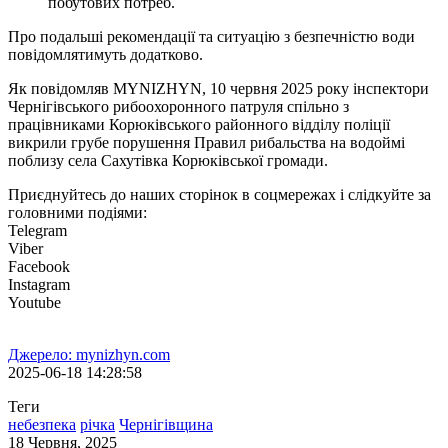
побутових потреб.
Про подальші рекомендації та ситуацію з безпечністю води
повідомлятимуть додатково.
Як повідомляв MYNIZHYN, 10 червня 2025 року інспектори
Чернігівського рибоохоронного патруля спільно з
працівниками Корюківського районного відділу поліції
викрили грубе порушення Правил рибальства на водоймі
поблизу села Сахутівка Корюківської громади.
Приєднуйтесь до наших сторінок в соцмережах і слідкуйте за
головними подіями:
Telegram
Viber
Facebook
Instagram
Youtube
Джерело: mynizhyn.com
2025-06-18 14:28:58
Теги
небезпека
річка
Чернігівщина
18 Червня, 2025