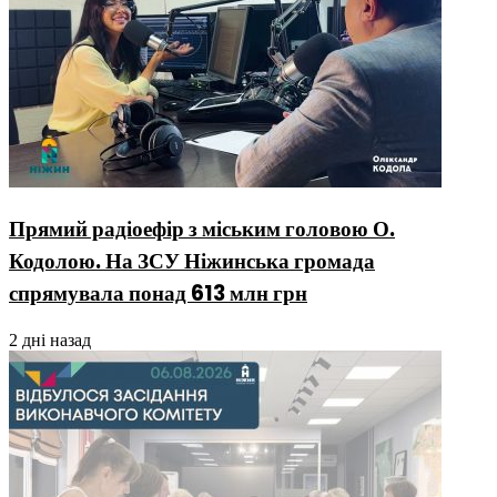
Прямий радіоефір з міським головою О.
Кодолою. На ЗСУ Ніжинська громада
спрямувала понад 613 млн грн
2 дні назад