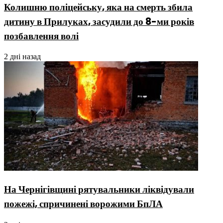
Колишню поліцейську, яка на смерть збила
дитину в Прилуках, засудили до 8-ми років
позбавлення волі
2 дні назад
На Чернігівщині рятувальники ліквідували
пожежі, спричинені ворожими БпЛА