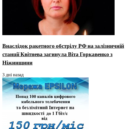
Внаслідок ракетного обстрілу РФ на залізничній
станції Квітнева загинула Віта Горкавенко з
Ніжинщини
3 дні назад