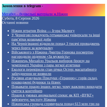
Замовлення в telegram
-
Мегабуд – будівельні матеріали м.Ніжин
Субота, 8 Серпня 2026
Останні новини
Ніжин втратив Воїна — Ігора Малюгу
У Чернігові показують гетьманські універсали та інші
пам’ятки козацької доби
На Чернігівщині відкрили понад 3 тисячі проваджень
через борги за комуналку
Військового з Ніжина Дмитра Горнова посмертно
нагородили орденом «За мужність»
Ніжинець Михайло Уральов виборов бронзу на
чемпіонаті України з пара легкої атлетики
Екологи перевірили стан річки Остер: масштабного
забруднення не виявили
Росіяни атакували Прилуки «Геранню»: горів склад,
пошкоджені будинки та бізнес
Поважати працю інших легко: чому важливо викидати
сміття в контейнер
Праця в умовах аномальної спеки: як КП «ВУКГ»
забезпечує чистоту Ніжина
Ніжинська громада спрямувала понад 613 млн грн на