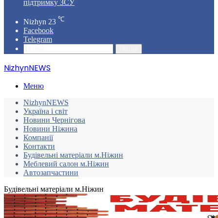
підтримку ЗСУ
℃
Nizhyn
23
Facebook
Telegram
Пошук
NizhynNEWS
Меню
NizhynNEWS
Україна і світ
Новини Чернігова
Новини Ніжина
Компанії
Контакти
Будівельні матеріали м.Ніжин
Меблевий салон м.Ніжин
Автозапчастини
Будівельні матеріали м.Ніжин