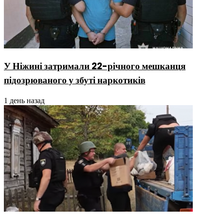
У Ніжині затримали 22-річного мешканця
підозрюваного у збуті наркотиків
1 день назад