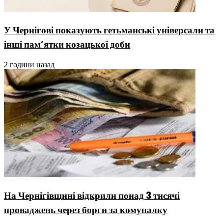
У Чернігові показують гетьманські універсали та
інші пам’ятки козацької доби
2 години назад
На Чернігівщині відкрили понад 3 тисячі
проваджень через борги за комуналку