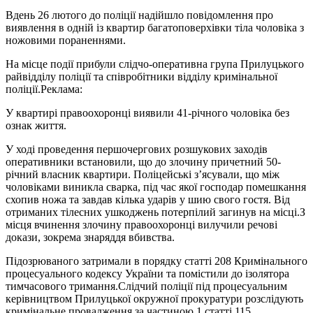
Вдень 26 лютого до поліції надійшло повідомлення про
виявлення в одній із квартир багатоповерхівки тіла чоловіка з
ножовими пораненнями.
На місце події прибули слідчо-оперативна група Прилуцького
райвідділу поліції та співробітники відділу кримінальної
поліції.
Реклама:
У квартирі правоохоронці виявили 41-річного чоловіка без
ознак життя.
У ході проведення першочергових розшукових заходів
оперативники встановили, що до злочину причетний 50-
річний власник квартири. Поліцейські з’ясували, що між
чоловіками виникла сварка, під час якої господар помешкання
схопив ножа та завдав кілька ударів у шию свого гостя. Від
отриманих тілесних ушкоджень потерпілий загинув на місці.З
місця вчинення злочину правоохоронці вилучили речові
докази, зокрема знаряддя вбивства.
Підозрюваного затримали в порядку статті 208 Кримінального
процесуального кодексу України та помістили до ізолятора
тимчасового тримання.Слідчий поліції під процесуальним
керівництвом Прилуцької окружної прокуратури розслідують
кримінальне провадження за частиною 1 статті 115