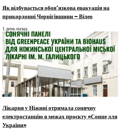
Як відбувається обов’язкова евакуація на
прикордонні Чернігівщини – Відео
1 день назад
Лікарня у Ніжині отримала сонячну
електростанцію в межах проєкту «Сонце для
України»