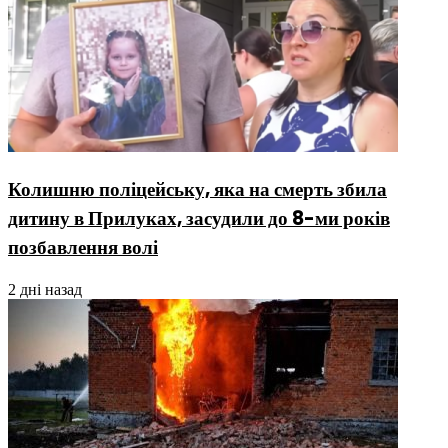
Колишню поліцейську, яка на смерть збила
дитину в Прилуках, засудили до 8-ми років
позбавлення волі
2 дні назад