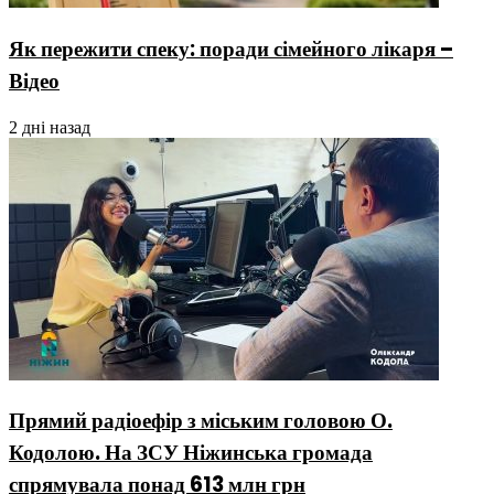
Як пережити спеку: поради сімейного лікаря –
Відео
2 дні назад
Прямий радіоефір з міським головою О.
Кодолою. На ЗСУ Ніжинська громада
спрямувала понад 613 млн грн