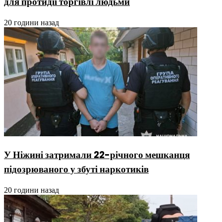
для протидії торгівлі людьми
20 години назад
У Ніжині затримали 22-річного мешканця
підозрюваного у збуті наркотиків
20 години назад