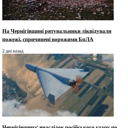
На Чернігівщині рятувальники ліквідували
пожежі, спричинені ворожими БпЛА
2 дні назад
Чернігівщина: внаслідок російського удару по