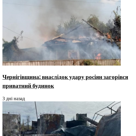
Чернігівщина: внаслідок удару росіян загорівся
приватний будинок
3 дні назад