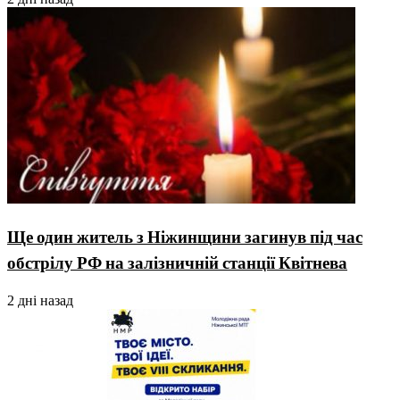
Ще один житель з Ніжинщини загинув під час
обстрілу РФ на залізничній станції Квітнева
2 дні назад