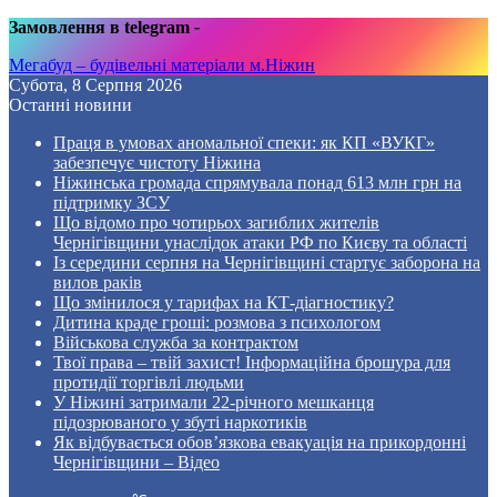
Замовлення в telegram
-
Мегабуд – будівельні матеріали м.Ніжин
Субота, 8 Серпня 2026
Останні новини
Праця в умовах аномальної спеки: як КП «ВУКГ»
забезпечує чистоту Ніжина
Ніжинська громада спрямувала понад 613 млн грн на
підтримку ЗСУ
Що відомо про чотирьох загиблих жителів
Чернігівщини унаслідок атаки РФ по Києву та області
Із середини серпня на Чернігівщині стартує заборона на
вилов раків
Що змінилося у тарифах на КТ-діагностику?
Дитина краде гроші: розмова з психологом
Військова служба за контрактом
Твої права – твій захист! Інформаційна брошура для
протидії торгівлі людьми
У Ніжині затримали 22-річного мешканця
підозрюваного у збуті наркотиків
Як відбувається обов’язкова евакуація на прикордонні
Чернігівщини – Відео