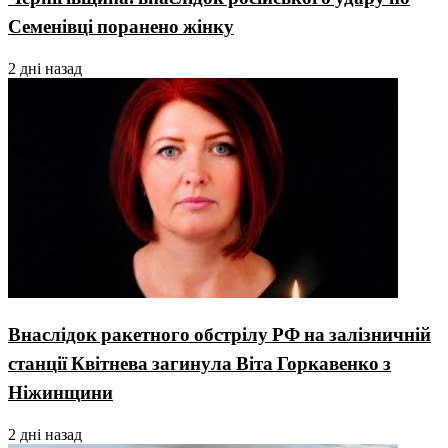
Семенівці поранено жінку
2 дні назад
Внаслідок ракетного обстрілу РФ на залізничній
станції Квітнева загинула Віта Горкавенко з
Ніжинщини
2 дні назад