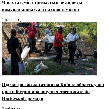
Чистота в місті тримається не лише на
комунальниках, а й на совісті містян
1 день назад
Під час російської атаки на Київ та область у ніч
проти 5 серпня загинули четверо жителів
Носівської громади
2 дні назад