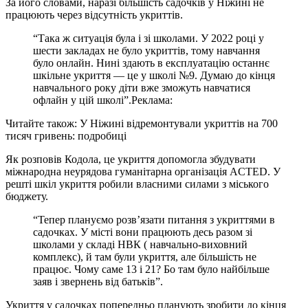
За його словами, наразі більшість садочків у Ніжині не
працюють через відсутність укриттів.
“Така ж ситуація була і зі школами. У 2022 році у
шести закладах не було укриттів, тому навчання
було онлайн. Нині здають в експлуатацію останнє
шкільне укриття — це у школі №9. Думаю до кінця
навчального року діти вже зможуть навчатися
офлайн у цій школі”.
Реклама:
Читайте також: У Ніжині відремонтували укриттів на 700
тисяч гривень: подробиці
Як розповів Кодола, це укриття допомогла збудувати
міжнародна неурядова гуманітарна організація ACTED. У
решті шкіл укриття робили власними силами з міського
бюджету.
“Тепер плануємо розв’язати питання з укриттями в
садочках. У місті вони працюють десь разом зі
школами у складі НВК ( навчально-виховний
комплекс), й там були укриття, але більшість не
працює. Чому саме 13 і 21? Бо там було найбільше
заяв і звернень від батьків”.
Укриття у садочках попередньо планують зробити до кінця