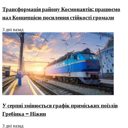
Трансформація району Космонавтів: працюємо
над Концепцією посилення стійкості громади
3 дні назад
У серпні змінюється графік приміських поїздів
Гребінка – Ніжин
3 дні назад