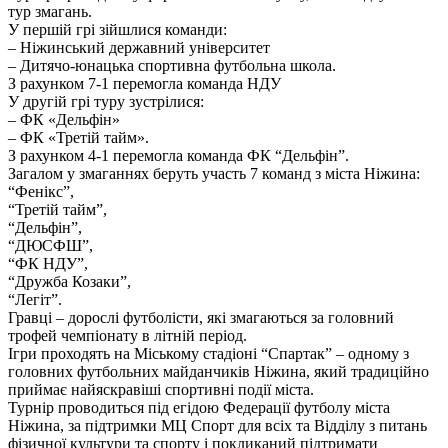
тур змагань.
У першій грі зійшлися команди:
– Ніжинський державний університет
– Дитячо-юнацька спортивна футбольна школа.
З рахунком 7-1 перемогла команда НДУ
У другій грі туру зустрілися:
– ФК «Дельфін»
– ФК «Третій тайм».
З рахунком 4-1 перемогла команда ФК “Дельфін”.
Загалом у змаганнях беруть участь 7 команд з міста Ніжина:
“Фенікс”,
“Третій тайм”,
“Дельфін”,
“ДЮСФШ”,
“ФК НДУ”,
“Дружба Козаки”,
“Легіт”.
Гравці – дорослі футболісти, які змагаються за головний
трофей чемпіонату в літній період.
Ігри проходять на Міському стадіоні “Спартак” – одному з
головних футбольних майданчиків Ніжина, який традиційно
приймає найяскравіші спортивні події міста.
Турнір проводиться під егідою Федерації футболу міста
Ніжина, за підтримки МЦ Спорт для всіх та Відділу з питань
фізичної культури та спорту і покликаний підтримати