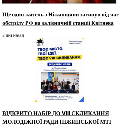
Ще один житель з Ніжинщини загинув під час
обстрілу РФ на залізничній станції Квітнева
2 дні назад
ВІДКРИТО НАБІР ДО VIII СКЛИКАННЯ
МОЛОДІЖНОЇ РАДИ НІЖИНСЬКОЇ МТГ