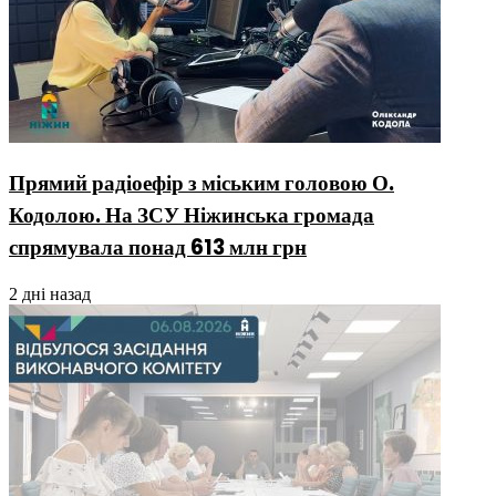
Прямий радіоефір з міським головою О.
Кодолою. На ЗСУ Ніжинська громада
спрямувала понад 613 млн грн
2 дні назад