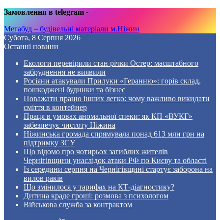
Замовлення в telegram
-
Мегабуд – будівельні матеріали м.Ніжин
Субота, 8 Серпня 2026
Останні новини
Екологи перевірили стан річки Остер: масштабного
забруднення не виявили
Росіяни атакували Прилуки «Геранню»: горів склад,
пошкоджені будинки та бізнес
Поважати працю інших легко: чому важливо викидати
сміття в контейнер
Праця в умовах аномальної спеки: як КП «ВУКГ»
забезпечує чистоту Ніжина
Ніжинська громада спрямувала понад 613 млн грн на
підтримку ЗСУ
Що відомо про чотирьох загиблих жителів
Чернігівщини унаслідок атаки РФ по Києву та області
Із середини серпня на Чернігівщині стартує заборона на
вилов раків
Що змінилося у тарифах на КТ-діагностику?
Дитина краде гроші: розмова з психологом
Військова служба за контрактом