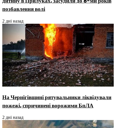
дитину в Прилуках, засудили до 8-ми років
позбавлення волі
2 дні назад
На Чернігівщині рятувальники ліквідували
пожежі, спричинені ворожими БпЛА
2 дні назад