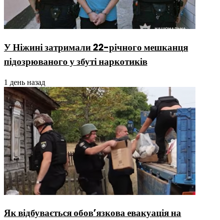
У Ніжині затримали 22-річного мешканця
підозрюваного у збуті наркотиків
1 день назад
Як відбувається обов’язкова евакуація на