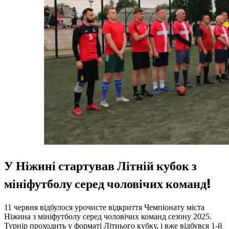
У Ніжині стартував Літній кубок з
мініфутболу серед чоловічих команд!
11 червня відбулося урочисте відкриття Чемпіонату міста
Ніжина з мініфутболу серед чоловічих команд сезону 2025.
Турнір проходить у форматі Літнього кубку, і вже відбувся 1-й