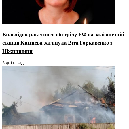
Внаслідок ракетного обстрілу РФ на залізничній
станції Квітнева загинула Віта Горкавенко з
Ніжинщини
3 дні назад