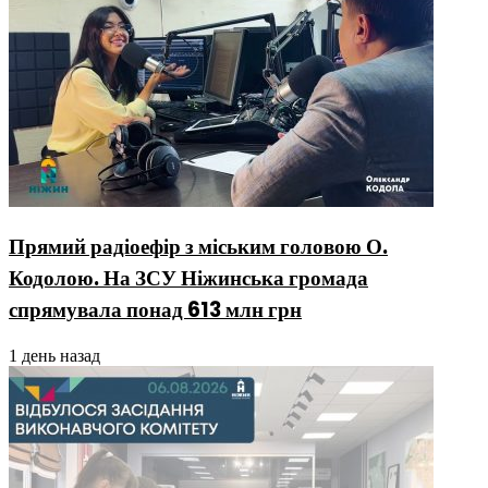
Прямий радіоефір з міським головою О.
Кодолою. На ЗСУ Ніжинська громада
спрямувала понад 613 млн грн
1 день назад