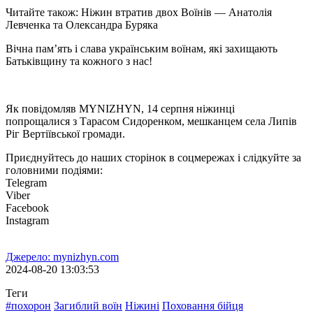
Читайте також: Ніжин втратив двох Воїнів — Анатолія
Левченка та Олександра Буряка
Вічна пам’ять і слава українським воїнам, які захищають
Батьківщину та кожного з нас!
Як повідомляв MYNIZHYN, 14 серпня ніжинці
попрощалися з Тарасом Сидоренком, мешканцем села Липів
Ріг Вертіївської громади.
Приєднуйтесь до наших сторінок в соцмережах і слідкуйте за
головними подіями:
Telegram
Viber
Facebook
Instagram
Джерело: mynizhyn.com
2024-08-20 13:03:53
Теги
#похорон
Загиблий воїн
Ніжині
Поховання бійця