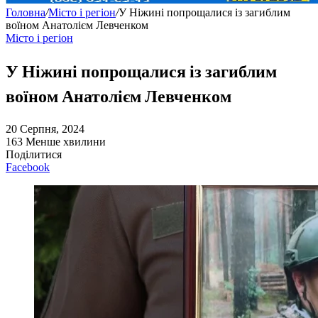
Головна
/
Місто і регіон
/
У Ніжині попрощалися із загиблим
воїном Анатолієм Левченком
Місто і регіон
У Ніжині попрощалися із загиблим
воїном Анатолієм Левченком
20 Серпня, 2024
163
Менше хвилини
Поділитися
Facebook