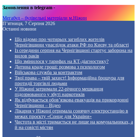
Замовлення в telegram
-
Мегабуд – будівельні матеріали м.Ніжин
П’ятниця, 7 Серпня 2026
Останні новини
Що відомо про чотирьох загиблих жителів
Чернігівщини унаслідок атаки РФ по Києву та області
Із середини серпня на Чернігівщині стартує заборона на
вилов раків
Що змінилося у тарифах на КТ-діагностику?
Дитина краде гроші: розмова з психологом
Військова служба за контрактом
Твої права – твій захист! Інформаційна брошура для
протидії торгівлі людьми
У Ніжині затримали 22-річного мешканця
підозрюваного у збуті наркотиків
Як відбувається обов’язкова евакуація на прикордонні
Чернігівщини – Відео
Лікарня у Ніжині отримала сонячну електростанцію в
межах проєкту «Сонце для України»
Чистота в місті тримається не лише на комунальниках, а
й на совісті містян