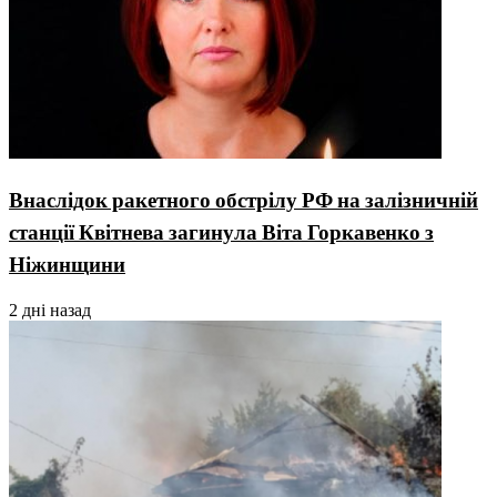
Внаслідок ракетного обстрілу РФ на залізничній
станції Квітнева загинула Віта Горкавенко з
Ніжинщини
2 дні назад