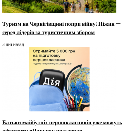
Туризм на Чернігівщині попри війну: Ніжин —
серед лідерів за туристичним збором
3 дні назад
Батьки майбутніх першокласників уже можуть
оформити «Пакунок школяра»