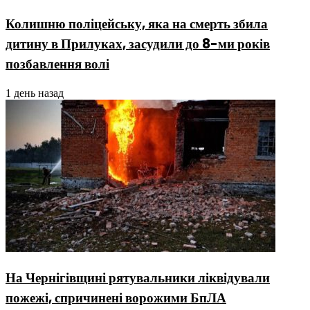
Колишню поліцейську, яка на смерть збила
дитину в Прилуках, засудили до 8-ми років
позбавлення волі
1 день назад
На Чернігівщині рятувальники ліквідували
пожежі, спричинені ворожими БпЛА