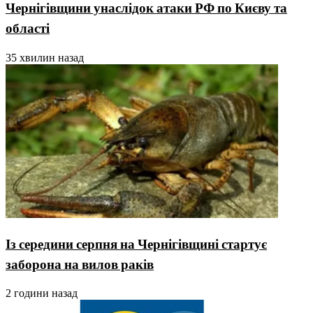
Чернігівщини унаслідок атаки РФ по Києву та
області
35 хвилин назад
Із середини серпня на Чернігівщині стартує
заборона на вилов раків
2 години назад