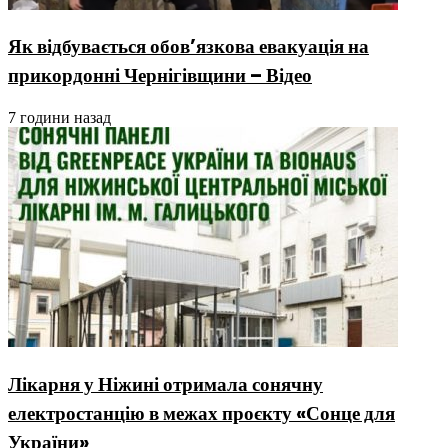
Як відбувається обов’язкова евакуація на
прикордонні Чернігівщини – Відео
7 години назад
Лікарня у Ніжині отримала сонячну
електростанцію в межах проєкту «Сонце для
України»