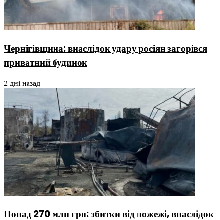
Чернігівщина: внаслідок удару росіян загорівся
приватний будинок
2 дні назад
Понад 270 млн грн: збитки від пожежі, внаслідок