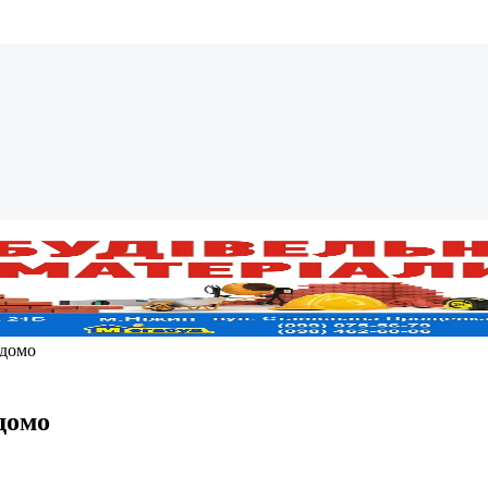
ідомо
домо