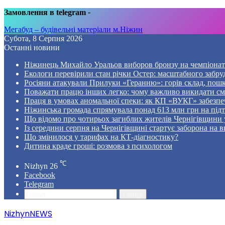
Замовлення в telegram
-
Мегабуд – будівельні матеріали м.Ніжин
Субота, 8 Серпня 2026
Останні новини
Ніжинець Михайло Уральов виборов бронзу на чемпіонаті 
Екологи перевірили стан річки Остер: масштабного забр
Росіяни атакували Прилуки «Геранню»: горів склад, пошк
Поважати працю інших легко: чому важливо викидати смі
Праця в умовах аномальної спеки: як КП «ВУКГ» забезпе
Ніжинська громада спрямувала понад 613 млн грн на пі
Що відомо про чотирьох загиблих жителів Чернігівщини у
Із середини серпня на Чернігівщині стартує заборона на в
Що змінилося у тарифах на КТ-діагностику?
Дитина краде гроші: розмова з психологом
℃
Nizhyn
26
Facebook
Telegram
Пошук
NizhynNEWS