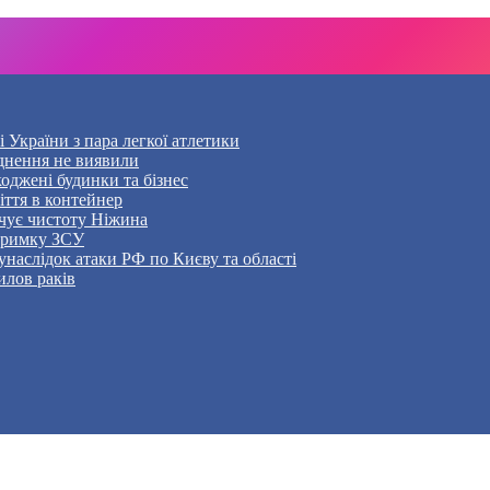
України з пара легкої атлетики
уднення не виявили
оджені будинки та бізнес
ття в контейнер
чує чистоту Ніжина
дтримку ЗСУ
наслідок атаки РФ по Києву та області
илов раків