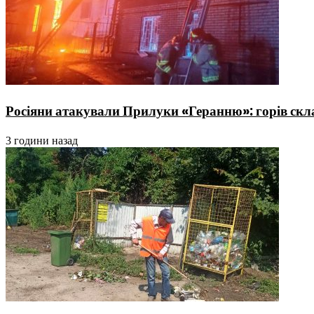
Росіяни атакували Прилуки «Геранню»: горів скла
3 години назад