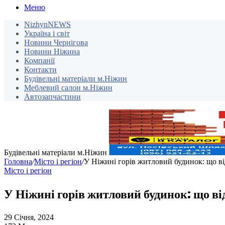
Меню
NizhynNEWS
Україна і світ
Новини Чернігова
Новини Ніжина
Компанії
Контакти
Будівельні матеріали м.Ніжин
Меблевий салон м.Ніжин
Автозапчастини
Будівельні матеріали м.Ніжин
Головна
/
Місто і регіон
/
У Ніжині горів житловий будинок: що в
Місто і регіон
У Ніжині горів житловий будинок: що ві
29 Січня, 2024