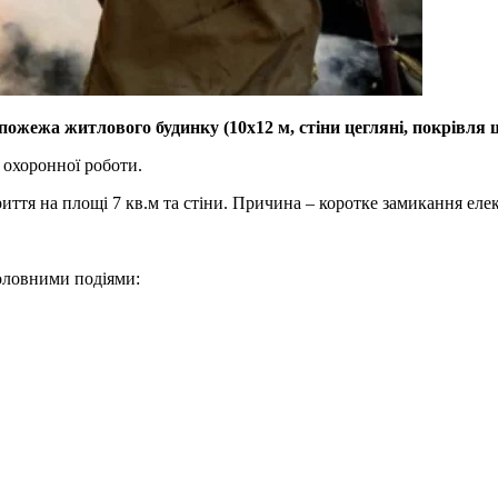
ся пожежа житлового будинку (10х12 м, стіни цегляні, покрівля
 охоронної роботи.
ття на площі 7 кв.м та стіни. Причина – коротке замикання еле
головними подіями: