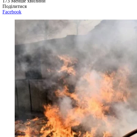
173
Менше хвилини
Поділитися
Facebook