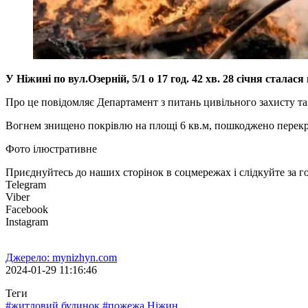
У Ніжині по вул.Озерній, 5/1 о 17 год. 42 хв. 28 січня стала
Про це повідомляє Департамент з питань цивільного захисту та
Вогнем знищено покрівлю на площі 6 кв.м, пошкоджено перекри
Фото ілюстративне
Приєднуйтесь до наших сторінок в соцмережах і слідкуйте за 
Telegram
Viber
Facebook
Instagram
Джерело: mynizhyn.com
2024-01-29 11:16:46
Теги
#житловий будинок
#пожежа
Ніжин