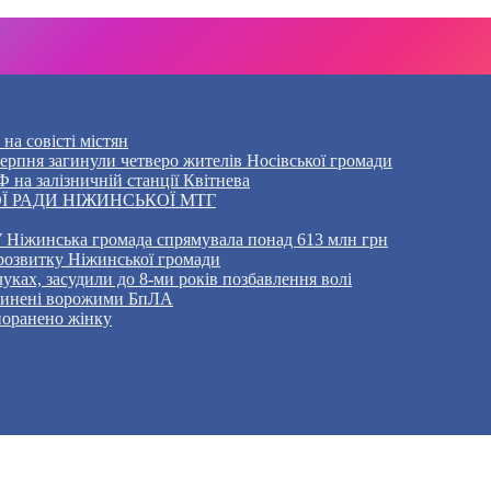
на совісті містян
5 серпня загинули четверо жителів Носівської громади
 на залізничній станції Квітнева
Ї РАДИ НІЖИНСЬКОЇ МТГ
 Ніжинська громада спрямувала понад 613 млн грн
розвитку Ніжинської громади
уках, засудили до 8-ми років позбавлення волі
ичинені ворожими БпЛА
 поранено жінку