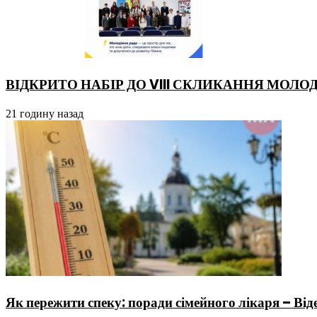
ВІДКРИТО НАБІР ДО VIII СКЛИКАННЯ МОЛО
21 годину назад
Як пережити спеку: поради сімейного лікаря – Від