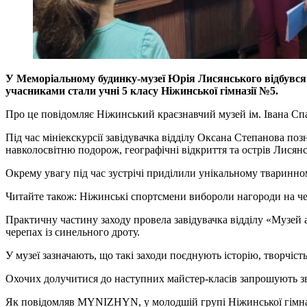
У Меморіальному будинку-музеї Юрія Лисянського відбувся 
учасниками стали учні 5 класу Ніжинської гімназії №5.
Про це повідомляє Ніжинський краєзнавчий музей ім. Івана Сп
Під час мініекскурсії завідувачка відділу Оксана Степанова по
навколосвітню подорож, географічні відкриття та острів Лисянс
Окрему увагу під час зустрічі приділили унікальному тваринно
Читайте також: Ніжинські спортсмени вибороли нагороди на че
Практичну частину заходу провела завідувачка відділу «Музей а
черепах із синельного дроту.
У музеї зазначають, що такі заходи поєднують історію, творчіс
Охочих долучитися до наступних майстер-класів запрошують зве
Як повідомляв MYNIZHYN, у молодшій групі Ніжинської гімна