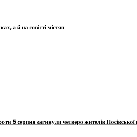
х, а й на совісті містян
 проти 5 серпня загинули четверо жителів Носівської