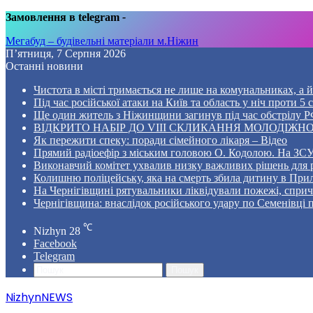
Замовлення в telegram
-
Мегабуд – будівельні матеріали м.Ніжин
П’ятниця, 7 Серпня 2026
Останні новини
Чистота в місті тримається не лише на комунальниках, а й 
Під час російської атаки на Київ та область у ніч проти 
Ще один житель з Ніжинщини загинув під час обстрілу РФ
ВІДКРИТО НАБІР ДО VIII СКЛИКАННЯ МОЛОДІЖНО
Як пережити спеку: поради сімейного лікаря – Відео
Прямий радіоефір з міським головою О. Кодолою. На ЗСУ
Виконавчий комітет ухвалив низку важливих рішень для 
Колишню поліцейську, яка на смерть збила дитину в Прил
На Чернігівщині рятувальники ліквідували пожежі, спр
Чернігівщина: внаслідок російського удару по Семенівці
℃
Nizhyn
28
Facebook
Telegram
Пошук
NizhynNEWS