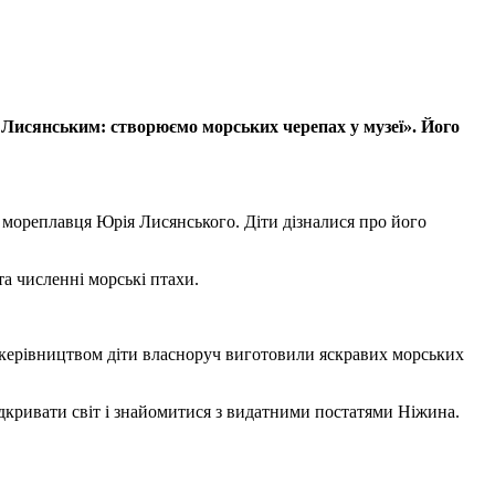
Лисянським: створюємо морських черепах у музеї». Його
о мореплавця Юрія Лисянського. Діти дізналися про його
а численні морські птахи.
її керівництвом діти власноруч виготовили яскравих морських
відкривати світ і знайомитися з видатними постатями Ніжина.