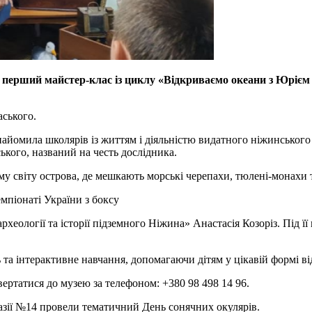
перший майстер-клас із циклу «Відкриваємо океани з Юрієм 
аського.
знайомила школярів із життям і діяльністю видатного ніжинськог
ького, названий на честь дослідника.
му світу острова, де мешкають морські черепахи, тюлені-монахи т
мпіонаті України з боксу
рхеології та історії підземного Ніжина» Анастасія Козоріз. Під 
ть та інтерактивне навчання, допомагаючи дітям у цікавій формі 
ртатися до музею за телефоном: +380 98 498 14 96.
зії №14 провели тематичний День сонячних окулярів.