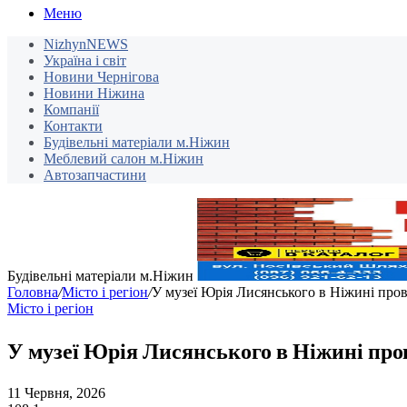
Меню
NizhynNEWS
Україна і світ
Новини Чернігова
Новини Ніжина
Компанії
Контакти
Будівельні матеріали м.Ніжин
Меблевий салон м.Ніжин
Автозапчастини
Будівельні матеріали м.Ніжин
Головна
/
Місто і регіон
/
У музеї Юрія Лисянського в Ніжині про
Місто і регіон
У музеї Юрія Лисянського в Ніжині пр
11 Червня, 2026