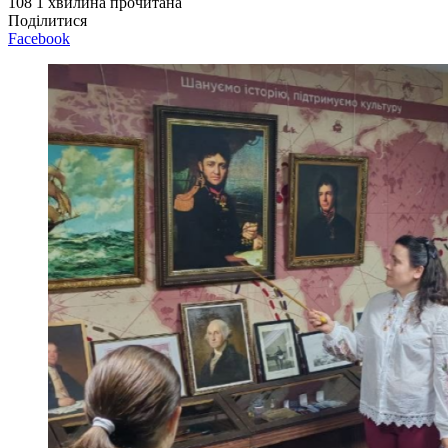
108
1 хвилина прочитана
Поділитися
Facebook