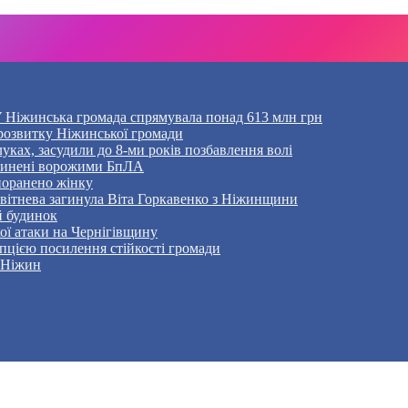
 Ніжинська громада спрямувала понад 613 млн грн
розвитку Ніжинської громади
уках, засудили до 8-ми років позбавлення волі
ичинені ворожими БпЛА
 поранено жінку
Квітнева загинула Віта Горкавенко з Ніжинщини
й будинок
кої атаки на Чернігівщину
пцією посилення стійкості громади
– Ніжин