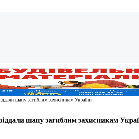
віддали шану загиблим захисникам України
 віддали шану загиблим захисникам Укра