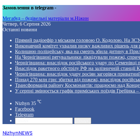
Замовлення в telegram
-
Мегабуд – будівельні матеріали м.Ніжин
Четвер, 6 Серпня 2026
Останні новини
Прямий радіоефір з міським головою О. Кодолою. На ЗСУ
Виконавчий комітет ухвалив низку важливих рішень для 
Колишню поліцейську, яка на смерть збила дитину в Прил
На Чернігівщині рятувальники ліквідували пожежі, спр
Чернігівщина: внаслідок російського удару по Семенівці
Внаслідок ракетного обстрілу РФ на залізничній станції 
Чернігівщина: внаслідок удару росіян загорівся приватни
Понад 270 млн грн: збитки від пожежі, внаслідок російсь
Трансформація району Космонавтів: працюємо над Конце
У серпні змінюється графік приміських поїздів Гребінка 
℃
Nizhyn
35
Facebook
Telegram
Пошук
NizhynNEWS