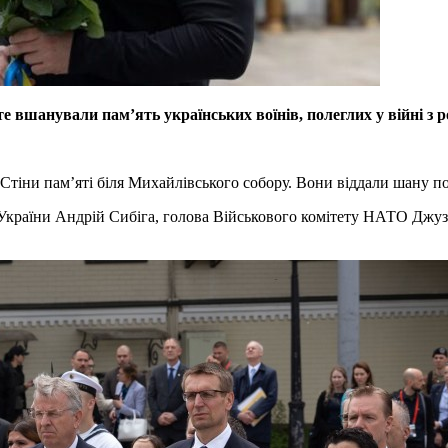
вшанували пам’ять українських воїнів, полеглих у війні з р
Стіни пам’яті біля Михайлівського собору. Вони віддали шану п
України Андрій Сибіга, голова Військового комітету НАТО Джуз