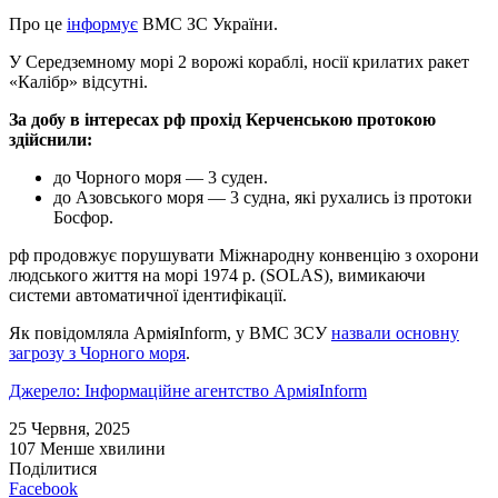
Про це
інформує
ВМС ЗС України.
У Середземному морі 2 ворожі кораблі, носії крилатих ракет
«Калібр» відсутні.
За добу в інтересах рф прохід Керченською протокою
здійснили:
до Чорного моря — 3 суден.
до Азовського моря — 3 судна, які рухались із протоки
Босфор.
рф продовжує порушувати Міжнародну конвенцію з охорони
людського життя на морі 1974 р. (SOLAS), вимикаючи
системи автоматичної ідентифікації.
Як повідомляла АрміяInform, у ВМС ЗСУ
назвали основну
загрозу з Чорного моря
.
Джерело: Інформаційне агентство АрміяInform
25 Червня, 2025
107
Менше хвилини
Поділитися
Facebook