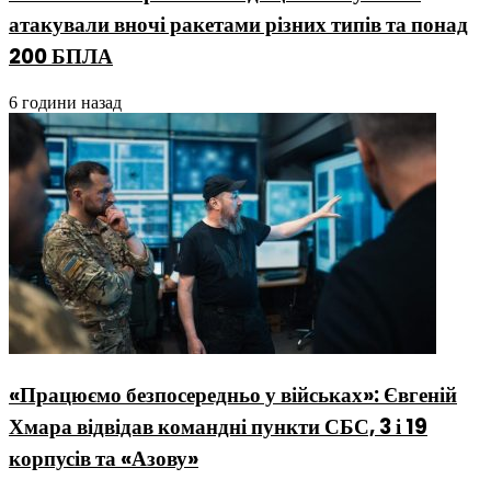
атакували вночі ракетами різних типів та понад
200 БПЛА
6 години назад
«Працюємо безпосередньо у військах»: Євгеній
Хмара відвідав командні пункти СБС, 3 і 19
корпусів та «Азову»