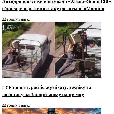
Антидронові сітки врятували «Хамві»: бійці 128-
ї бригади пережили атаку російської «Молнії»
22 години назад
ГУР нищать російську піхоту, техніку та
логістику на Запорізькому напрямку
22 години назад