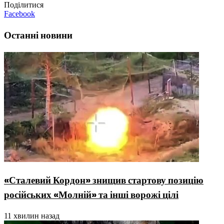
Поділитися
Facebook
Останні новини
«Сталевий Кордон» знищив стартову позицію
російських «Молній» та інші ворожі цілі
11 хвилин назад