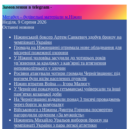
Замовлення в telegram
-
Мегабуд – будівельні матеріали м.Ніжин
Неділя, 9 Серпня 2026
Останні новини
Ніжинський боксер Артем Санкевич здобув бронзу на
чемпіонаті України
Громада на Ніжинщині отримала нове обладнання для
місцевої пожежної охорони
У Ніжині чоловіка засудили до чотирьох років
ув’язнення за крадіжку з кав’ярні та втягнення
неповнолітнього у злочин
Росіяни атакували чотири громади Чернігівщини: під
вогнем були вісім населених пунктів
Ніжин втратив Воїна — Ігора Малюгу
У Чернігові показують гетьманські універсали та інші
пам’ятки козацької доби
На Чернігівщині відкрили понад 3 тисячі проваджень
через борги за комуналку
Військового з Ніжина Дмитра Горнова посмертно
нагородили орденом «За мужність»
Ніжинець Михайло Уральов виборов бронзу на
чемпіонаті України з пара легкої атлетики