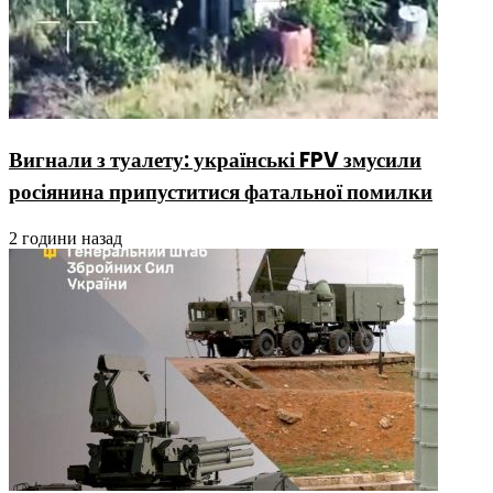
Вигнали з туалету: українські FPV змусили
росіянина припуститися фатальної помилки
2 години назад