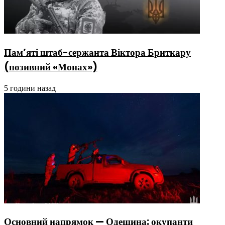
Пам’яті штаб-сержанта Віктора Бриткару
(позивний «Монах»)
5 години назад
Основний напрямок — Одещина: окупанти