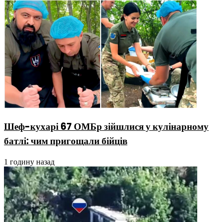
Шеф-кухарі 67 ОМБр зійшлися у кулінарному
батлі: чим пригощали бійців
1 годину назад