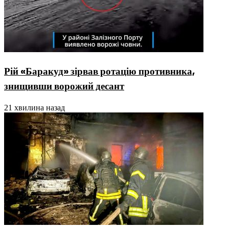
Рій «Баракуд» зірвав ротацію противника,
знищивши ворожий десант
21 хвилина назад