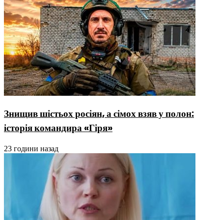
Знищив шістьох росіян, а сімох взяв у полон:
історія командира «Гіря»
23 години назад