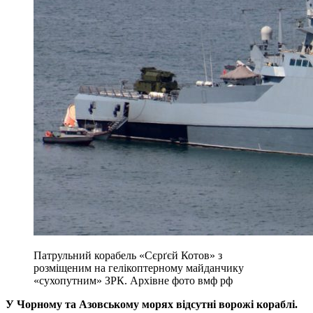
Патрульний корабель «Сєрґєй Котов» з
розміщеним на гелікоптерному майданчику
«сухопутним» ЗРК. Архівне фото вмф рф
У Чорному та Азовському морях відсутні ворожі кораблі.