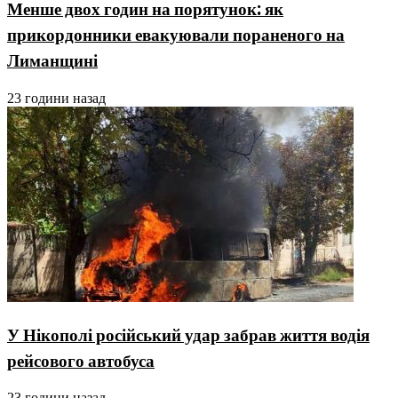
Менше двох годин на порятунок: як
прикордонники евакуювали пораненого на
Лиманщині
23 години назад
У Нікополі російський удар забрав життя водія
рейсового автобуса
23 години назад