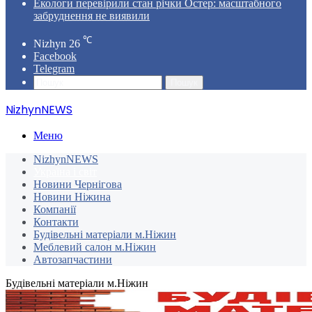
Екологи перевірили стан річки Остер: масштабного
забруднення не виявили
℃
Nizhyn
26
Facebook
Telegram
Пошук
NizhynNEWS
Меню
NizhynNEWS
Україна і світ
Новини Чернігова
Новини Ніжина
Компанії
Контакти
Будівельні матеріали м.Ніжин
Меблевий салон м.Ніжин
Автозапчастини
Будівельні матеріали м.Ніжин