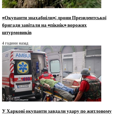
«Окупанти знахабніли»: дрони Президентської
бригади завітали на «пікнік» ворожих
штурмовиків
4 години назад
У Харкові окупанти завдали удару по житловому