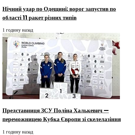
Нічний удар по Одещині: ворог запустив по
області 11 ракет різних типів
1 годину назад
Представниця ЗСУ Поліна Халькевич —
переможницею Кубка Європи зі скелелазіння
1 годину назад