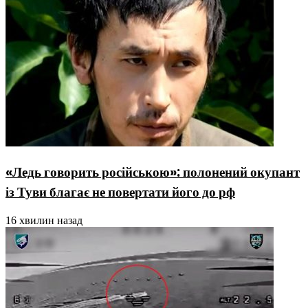
«Ледь говорить російською»: полонений окупант
із Туви благає не повертати його до рф
16 хвилин назад