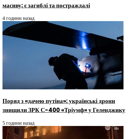
масиву: є загиблі та постраждалі
4 години назад
Поряд з «дачею путіна»: українські дрони
знищили ЗРК С-400 «Тріумф» у Геленджику
5 години назад