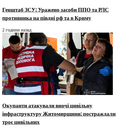
Генштаб ЗСУ: Уражено засоби ППО та РЛС
противника на півдні рф та в Криму
2 години назад
Окупанти атакували вночі цивільну
інфраструктуру Житомирщини: постраждали
троє цивільних