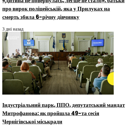
«Дитина не повернулась, легше не стало»: батьки
про вирок поліцейській, яка у Прилуках на
смерть збила 6-річну дівчинку
3 дні назад
Індустріальний парк, ППО, депутатський мандат
Митрофанова: як пройшла 49-та сесія
Чернігівської міськради