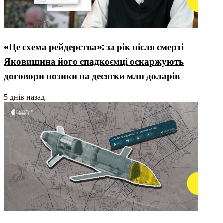
«Це схема рейдерства»: за рік після смерті
Яковишина його спадкоємці оскаржують
договори позики на десятки млн доларів
5 днів назад