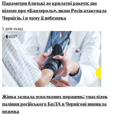
Параметри близькі до крилатої ракети: що
відомо про «Бандероль», якою Росія атакувала
Чернігів, і в чому її небезпека
5 днів назад
Жінка зазнала осколкових поранень: унаслідок
падіння російського БпЛА в Чернігові виникла
пожежа