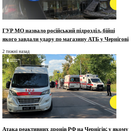
ГУР МО назвало російський підрозділ, бійці
якого завдали удару по магазину АТБ у Чернігові
2 тижні назад
Атака реактивних дронів РФ на Чернігів: у якому