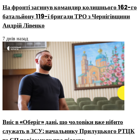
На фронті загинув командир колишнього 162-го
батальйону 119-ї бригади ТРО з Чернігівщини
Андрій Лівенко
7 днів назад
Вніс в «Оберіг» дані, що чоловіки вже нібито
служать в ЗСУ: начальнику Прилуцького РТЦК