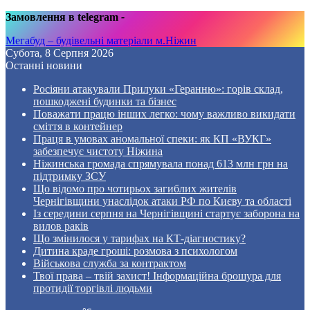
Замовлення в telegram
-
Мегабуд – будівельні матеріали м.Ніжин
Субота, 8 Серпня 2026
Останні новини
Росіяни атакували Прилуки «Геранню»: горів склад,
пошкоджені будинки та бізнес
Поважати працю інших легко: чому важливо викидати
сміття в контейнер
Праця в умовах аномальної спеки: як КП «ВУКГ»
забезпечує чистоту Ніжина
Ніжинська громада спрямувала понад 613 млн грн на
підтримку ЗСУ
Що відомо про чотирьох загиблих жителів
Чернігівщини унаслідок атаки РФ по Києву та області
Із середини серпня на Чернігівщині стартує заборона на
вилов раків
Що змінилося у тарифах на КТ-діагностику?
Дитина краде гроші: розмова з психологом
Військова служба за контрактом
Твої права – твій захист! Інформаційна брошура для
протидії торгівлі людьми