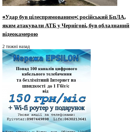
«Удар був цілеспрямованим»: російський БпЛА,
яким атакували АТБ у Чернігові, був обладнаний
відеокамерою
2 тижні назад