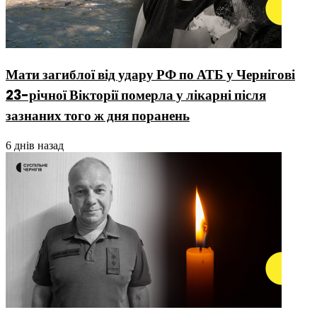
Мати загиблої від удару РФ по АТБ у Чернігові
23-річної Вікторії померла у лікарні після
зазнаних того ж дня поранень
6 днів назад