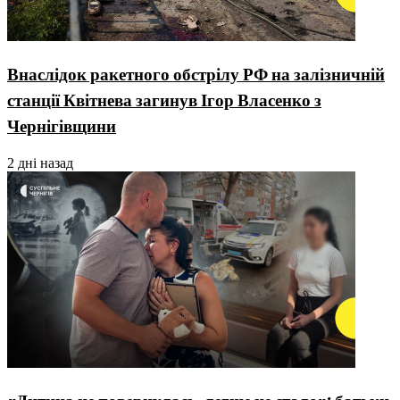
Внаслідок ракетного обстрілу РФ на залізничній
станції Квітнева загинув Ігор Власенко з
Чернігівщини
2 дні назад