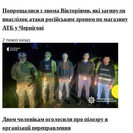
Попрощалися з двома Вікторіями, які загинули
внаслідок атаки російським дроном по магазину
АТБ у Чернігові
2 тижні назад
Двом чоловікам оголосили про підозру в
організації переправлення