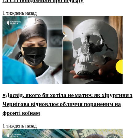
та СП повідомили про підозру
1 тиждень назад
«Досвід, якого би хотіла не мати»: як хірургиня з
Чернігова відновлює обличчя пораненим на
фронті воїнам
1 тиждень назад