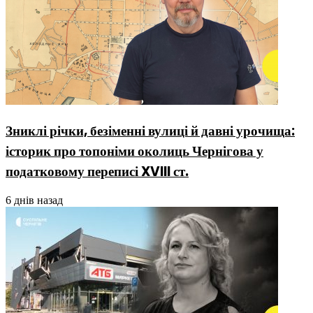
Зниклі річки, безіменні вулиці й давні урочища:
історик про топоніми околиць Чернігова у
податковому переписі XVIII ст.
6 днів назад