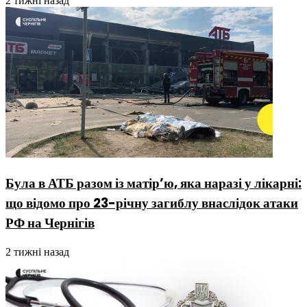
2 тижні назад
Була в АТБ разом із матір’ю, яка наразі у лікарні:
що відомо про 23-річну загиблу внаслідок атаки
РФ на Чернігів
2 тижні назад