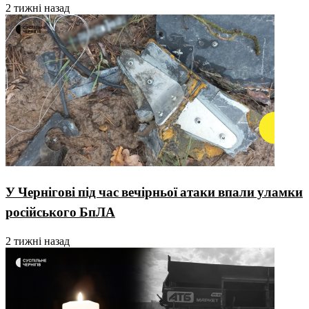
2 тижні назад
У Чернігові під час вечірньої атаки впали уламки
російського БпЛА
2 тижні назад