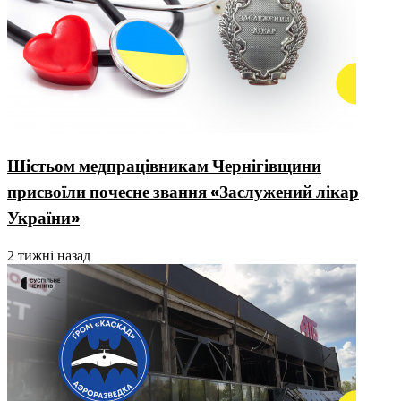
Шістьом медпрацівникам Чернігівщини
присвоїли почесне звання «Заслужений лікар
України»
2 тижні назад