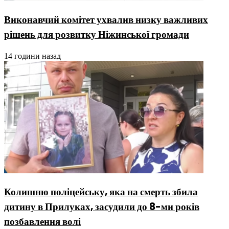
Виконавчий комітет ухвалив низку важливих
рішень для розвитку Ніжинської громади
14 години назад
Колишню поліцейську, яка на смерть збила
дитину в Прилуках, засудили до 8-ми років
позбавлення волі