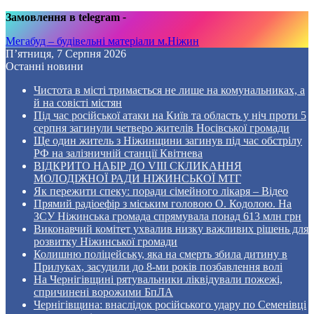
Замовлення в telegram
-
Мегабуд – будівельні матеріали м.Ніжин
П’ятниця, 7 Серпня 2026
Останні новини
Чистота в місті тримається не лише на комунальниках, а
й на совісті містян
Під час російської атаки на Київ та область у ніч проти 5
серпня загинули четверо жителів Носівської громади
Ще один житель з Ніжинщини загинув під час обстрілу
РФ на залізничній станції Квітнева
ВІДКРИТО НАБІР ДО VIII СКЛИКАННЯ
МОЛОДІЖНОЇ РАДИ НІЖИНСЬКОЇ МТГ
Як пережити спеку: поради сімейного лікаря – Відео
Прямий радіоефір з міським головою О. Кодолою. На
ЗСУ Ніжинська громада спрямувала понад 613 млн грн
Виконавчий комітет ухвалив низку важливих рішень для
розвитку Ніжинської громади
Колишню поліцейську, яка на смерть збила дитину в
Прилуках, засудили до 8-ми років позбавлення волі
На Чернігівщині рятувальники ліквідували пожежі,
спричинені ворожими БпЛА
Чернігівщина: внаслідок російського удару по Семенівці