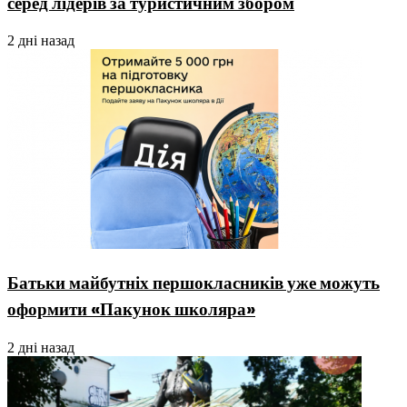
серед лідерів за туристичним збором
2 дні назад
Батьки майбутніх першокласників уже можуть
оформити «Пакунок школяра»
2 дні назад