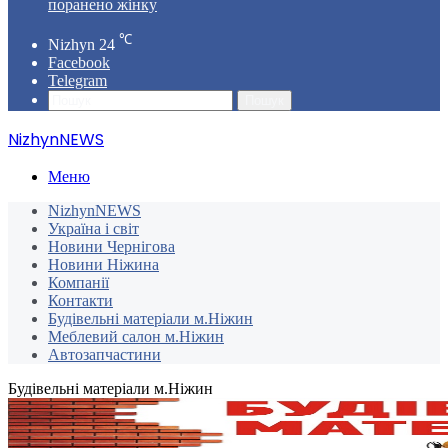
поранено жінку
℃
Nizhyn
24
Facebook
Telegram
Пошук
NizhynNEWS
Меню
NizhynNEWS
Україна і світ
Новини Чернігова
Новини Ніжина
Компанії
Контакти
Будівельні матеріали м.Ніжин
Меблевий салон м.Ніжин
Автозапчастини
Будівельні матеріали м.Ніжин