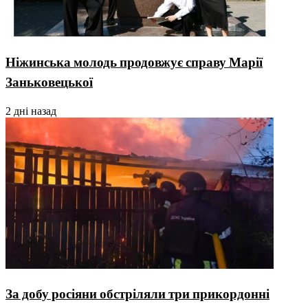
Ніжинська молодь продовжує справу Марії
Заньковецької
2 дні назад
За добу росіяни обстріляли три прикордонні