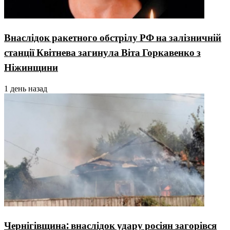
Внаслідок ракетного обстрілу РФ на залізничній
станції Квітнева загинула Віта Горкавенко з
Ніжинщини
1 день назад
Чернігівщина: внаслідок удару росіян загорівся