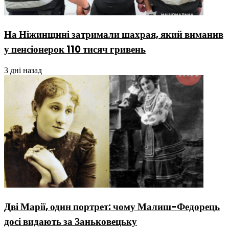
На Ніжинщині затримали шахрая, який виманив
у пенсіонерок 110 тисяч гривень
3 дні назад
Дві Марії, один портрет: чому Малиш-Федорець
досі видають за Заньковецьку