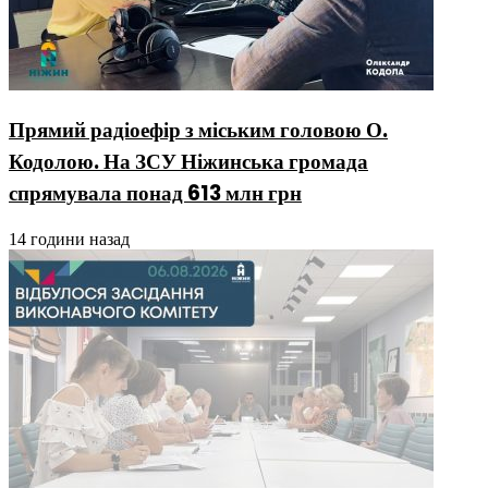
Прямий радіоефір з міським головою О.
Кодолою. На ЗСУ Ніжинська громада
спрямувала понад 613 млн грн
14 години назад