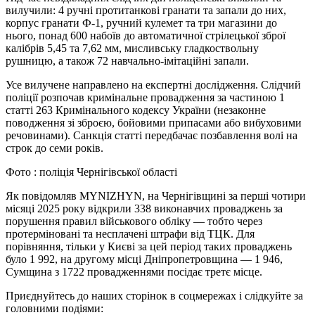
вилучили: 4 ручні протитанкові гранати та запали до них,
корпус гранати Ф-1, ручний кулемет та три магазини до
нього, понад 600 набоїв до автоматичної стрілецької зброї
калібрів 5,45 та 7,62 мм, мисливську гладкоствольну
рушницю, а також 72 навчально-імітаційні запали.
Усе вилучене направлено на експертні дослідження. Слідчий
поліції розпочав кримінальне провадження за частиною 1
статті 263 Кримінального кодексу України (незаконне
поводження зі зброєю, бойовими припасами або вибуховими
речовинами). Санкція статті передбачає позбавлення волі на
строк до семи років.
Фото : поліція Чернігівської області
Як повідомляв MYNIZHYN, на Чернігівщині за перші чотири
місяці 2025 року відкрили 338 виконавчих проваджень за
порушення правил військового обліку — тобто через
протерміновані та несплачені штрафи від ТЦК. Для
порівняння, тільки у Києві за цей період таких проваджень
було 1 992, на другому місці Дніпропетровщина — 1 946,
Сумщина з 1722 провадженнями посідає третє місце.
Приєднуйтесь до наших сторінок в соцмережах і слідкуйте за
головними подіями: