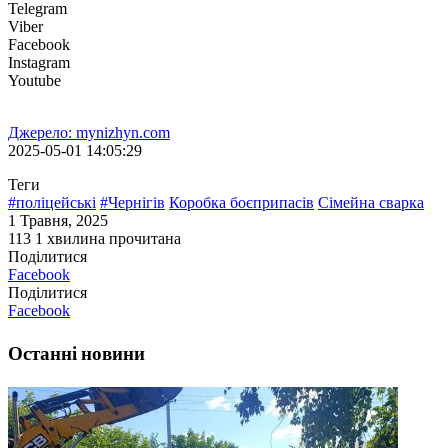
Telegram
Viber
Facebook
Instagram
Youtube
Джерело: mynizhyn.com
2025-05-01 14:05:29
Теги
#поліцейські
#Чернігів
Коробка боєприпасів
Сімейна сварка
1 Травня, 2025
113
1 хвилина прочитана
Поділитися
Facebook
Поділитися
Facebook
Останні новини