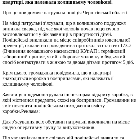
квартирі, яка належала колишньому чоловікові.
Про це повідомляє патрульна поліція Чернігівської області.
На місці патрульні зʼясували, що в колишнього подружжя
виникла сварка, під час якої чоловік почав нецензурно
висловлюватися у бік заявниці в присутності дітей.
Поліцейські викликали на місце співробітників ювенальної
превенції, склали на громадянина протокол за статтею 173-2
(Вчинення домашнього насильства) КУпАП і терміновий
заборонний припис, який забороняє чоловіку в будь-який
спосіб контактувати з жінкою та двома дітьми протягом 5 діб.
Крім цього, громадянка повідомила, що в квартирі
знаходиться коробка з боєприпасами, які належать її
колишньому чоловікові.
Заявниця продемонструвала інспекторам відкриту коробку, в
якій містилися предмети, схожі на боєприпаси. Громадянин не
зміг пояснити поліцейським походження вмісту
коробки.
Реклама:
Для зʼясування всіх обставин патрульні викликали на місце
слідчо-оперативну групу та вибухотехніків.
Під час невідкладних слідчих дій поліцейські виявили та