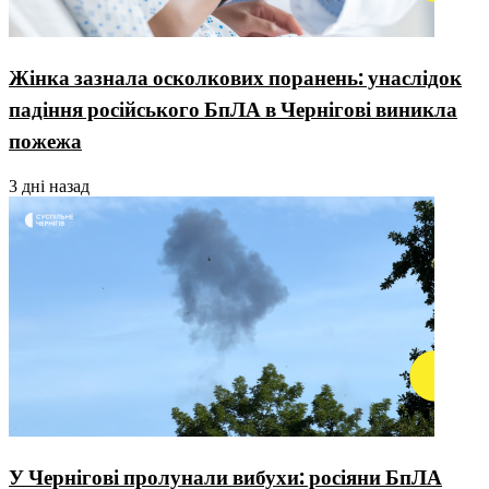
Жінка зазнала осколкових поранень: унаслідок
падіння російського БпЛА в Чернігові виникла
пожежа
3 дні назад
У Чернігові пролунали вибухи: росіяни БпЛА