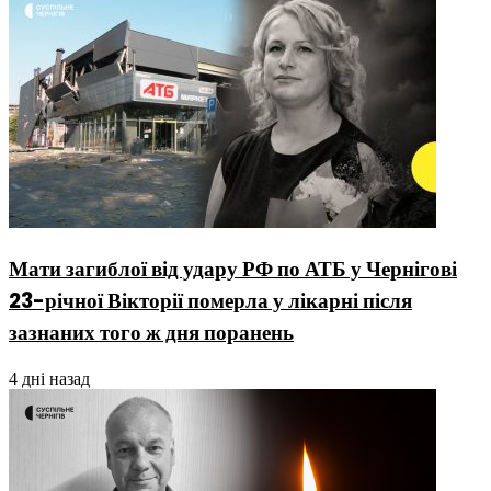
Мати загиблої від удару РФ по АТБ у Чернігові
23-річної Вікторії померла у лікарні після
зазнаних того ж дня поранень
4 дні назад