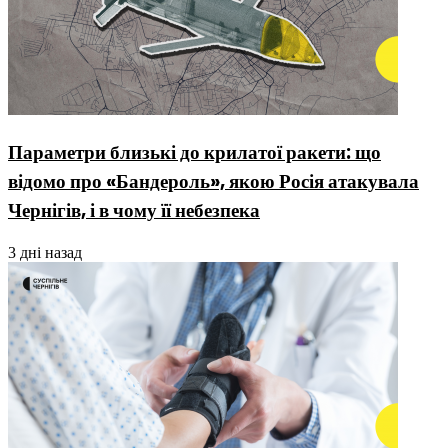
Параметри близькі до крилатої ракети: що
відомо про «Бандероль», якою Росія атакувала
Чернігів, і в чому її небезпека
3 дні назад