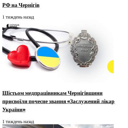
РФ на Чернігів
1 тиждень назад
Шістьом медпрацівникам Чернігівщини
присвоїли почесне звання «Заслужений лікар
України»
1 тиждень назад