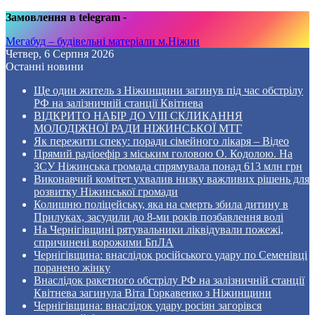
Замовлення в telegram
-
Мегабуд – будівельні матеріали м.Ніжин
Четвер, 6 Серпня 2026
Останні новини
Ще один житель з Ніжинщини загинув під час обстрілу
РФ на залізничній станції Квітнева
ВІДКРИТО НАБІР ДО VIII СКЛИКАННЯ
МОЛОДІЖНОЇ РАДИ НІЖИНСЬКОЇ МТГ
Як пережити спеку: поради сімейного лікаря – Відео
Прямий радіоефір з міським головою О. Кодолою. На
ЗСУ Ніжинська громада спрямувала понад 613 млн грн
Виконавчий комітет ухвалив низку важливих рішень для
розвитку Ніжинської громади
Колишню поліцейську, яка на смерть збила дитину в
Прилуках, засудили до 8-ми років позбавлення волі
На Чернігівщині рятувальники ліквідували пожежі,
спричинені ворожими БпЛА
Чернігівщина: внаслідок російського удару по Семенівці
поранено жінку
Внаслідок ракетного обстрілу РФ на залізничній станції
Квітнева загинула Віта Горкавенко з Ніжинщини
Чернігівщина: внаслідок удару росіян загорівся