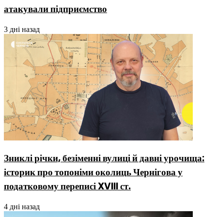
атакували підприємство
3 дні назад
Зниклі річки, безіменні вулиці й давні урочища:
історик про топоніми околиць Чернігова у
податковому переписі XVIII ст.
4 дні назад