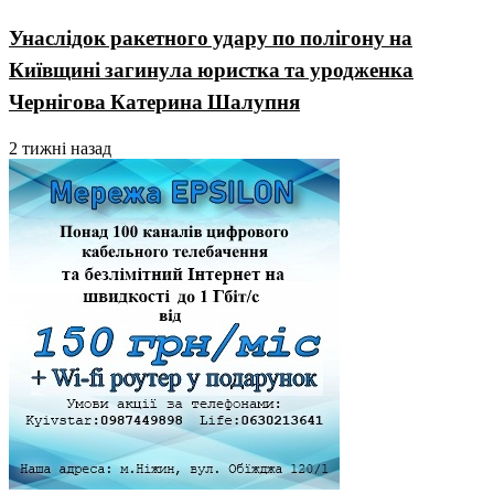
Унаслідок ракетного удару по полігону на
Київщині загинула юристка та уродженка
Чернігова Катерина Шалупня
2 тижні назад