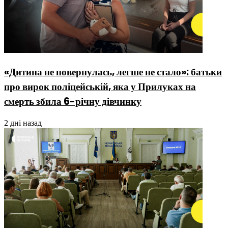
«Дитина не повернулась, легше не стало»: батьки
про вирок поліцейській, яка у Прилуках на
смерть збила 6-річну дівчинку
2 дні назад