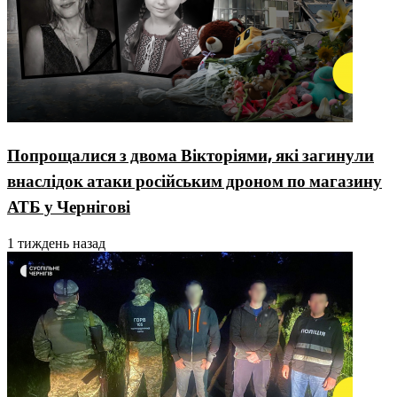
Попрощалися з двома Вікторіями, які загинули
внаслідок атаки російським дроном по магазину
АТБ у Чернігові
1 тиждень назад