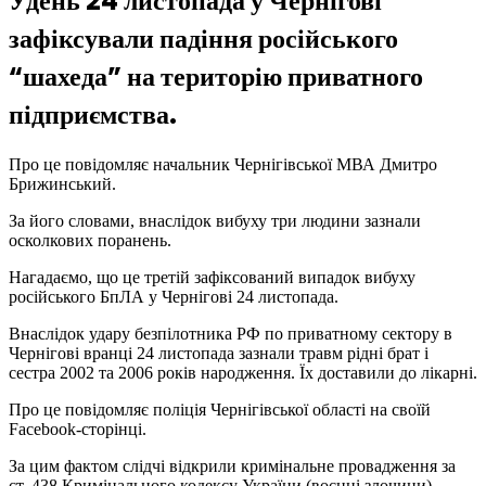
Удень 24 листопада у Чернігові
зафіксували падіння російського
“шахеда” на територію приватного
підприємства.
Про це повідомляє начальник Чернігівської МВА Дмитро
Брижинський.
За його словами, внаслідок вибуху три людини зазнали
осколкових поранень.
Нагадаємо, що це третій зафіксований випадок вибуху
російського БпЛА у Чернігові 24 листопада.
Внаслідок удару безпілотника РФ по приватному сектору в
Чернігові вранці 24 листопада зазнали травм рідні брат і
сестра 2002 та 2006 років народження. Їх доставили до лікарні.
Про це повідомляє поліція Чернігівської області на своїй
Facebook-сторінці.
За цим фактом слідчі відкрили кримінальне провадження за
ст. 438 Кримінального кодексу України (воєнні злочини).