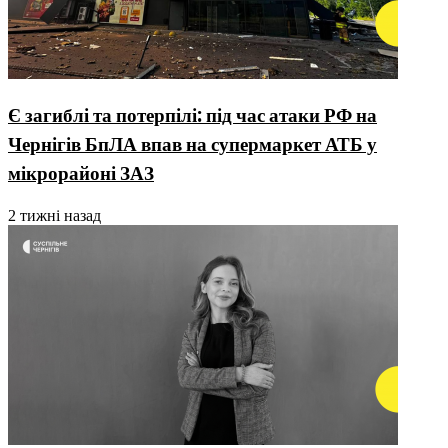
Є загиблі та потерпілі: під час атаки РФ на
Чернігів БпЛА впав на супермаркет АТБ у
мікрорайоні ЗАЗ
2 тижні назад