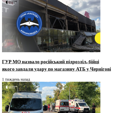
ГУР МО назвало російський підрозділ, бійці
якого завдали удару по магазину АТБ у Чернігові
1 тиждень назад