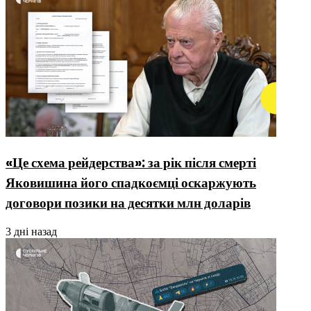
«Це схема рейдерства»: за рік після смерті
Яковишина його спадкоємці оскаржують
договори позики на десятки млн доларів
3 дні назад