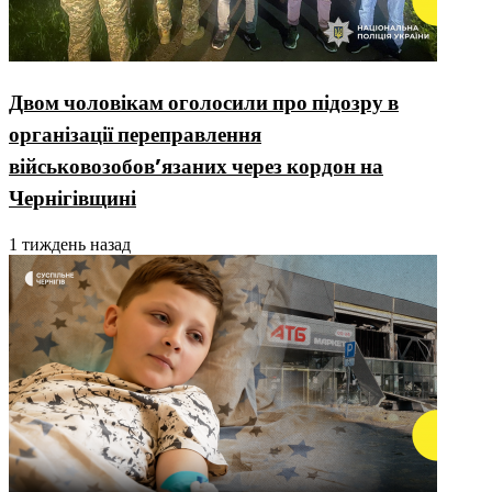
Двом чоловікам оголосили про підозру в
організації переправлення
військовозобовʼязаних через кордон на
Чернігівщині
1 тиждень назад