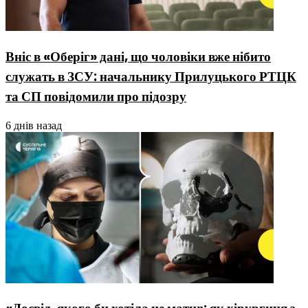
Вніс в «Оберіг» дані, що чоловіки вже нібито
служать в ЗСУ: начальнику Прилуцького РТЦК
та СП повідомили про підозру
6 днів назад