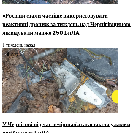
«Росіяни стали частіше використовувати
реактивні дрони»: за тиждень над Чернігівщиною
ліквідували майже 250 БпЛА
1 тиждень назад
У Чернігові під час вечірньої атаки впали уламки
російського БпЛА