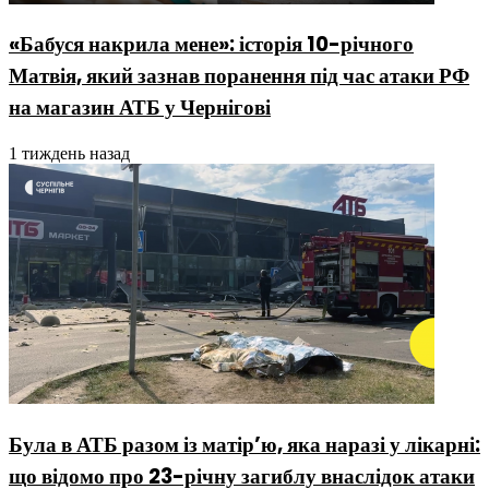
«Бабуся накрила мене»: історія 10-річного
Матвія, який зазнав поранення під час атаки РФ
на магазин АТБ у Чернігові
1 тиждень назад
Була в АТБ разом із матір’ю, яка наразі у лікарні:
що відомо про 23-річну загиблу внаслідок атаки