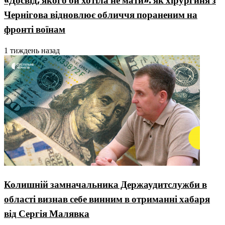
«Досвід, якого би хотіла не мати»: як хірургиня з
Чернігова відновлює обличчя пораненим на
фронті воїнам
1 тиждень назад
Колишній замначальника Держаудитслужби в
області визнав себе винним в отриманні хабаря
від Сергія Малявка