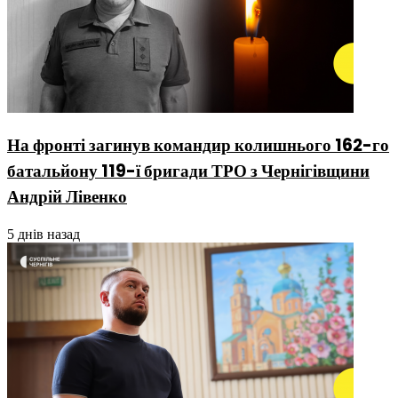
На фронті загинув командир колишнього 162-го
батальйону 119-ї бригади ТРО з Чернігівщини
Андрій Лівенко
5 днів назад