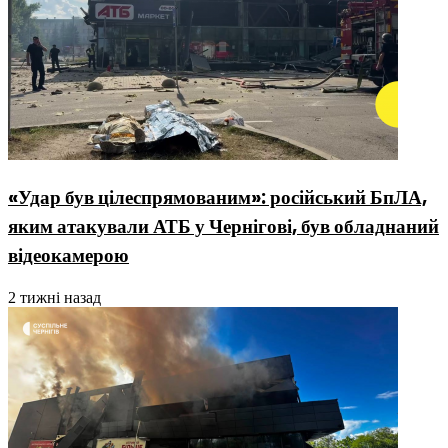
«Удар був цілеспрямованим»: російський БпЛА,
яким атакували АТБ у Чернігові, був обладнаний
відеокамерою
2 тижні назад