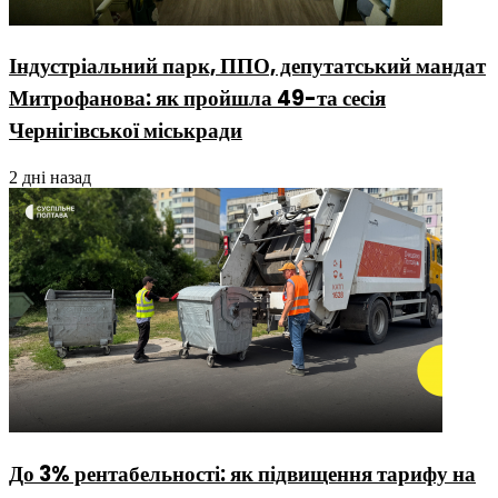
Індустріальний парк, ППО, депутатський мандат
Митрофанова: як пройшла 49-та сесія
Чернігівської міськради
2 дні назад
До 3% рентабельності: як підвищення тарифу на