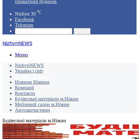
приватний будинок
℃
Nizhyn
39
Facebook
Telegram
Пошук
NizhynNEWS
Меню
NizhynNEWS
Україна і світ
Новини Чернігова
Новини Ніжина
Компанії
Контакти
Будівельні матеріали м.Ніжин
Меблевий салон м.Ніжин
Автозапчастини
Будівельні матеріали м.Ніжин