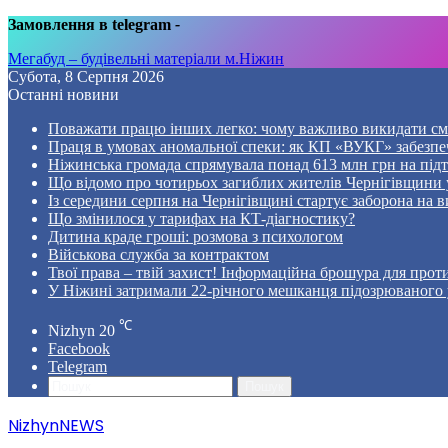
Замовлення в telegram
-
Мегабуд – будівельні матеріали м.Ніжин
Субота, 8 Серпня 2026
Останні новини
Поважати працю інших легко: чому важливо викидати смі
Праця в умовах аномальної спеки: як КП «ВУКГ» забезпе
Ніжинська громада спрямувала понад 613 млн грн на пі
Що відомо про чотирьох загиблих жителів Чернігівщини у
Із середини серпня на Чернігівщині стартує заборона на в
Що змінилося у тарифах на КТ-діагностику?
Дитина краде гроші: розмова з психологом
Військова служба за контрактом
Твої права – твій захист! Інформаційна брошура для проти
У Ніжині затримали 22-річного мешканця підозрюваного у
℃
Nizhyn
20
Facebook
Telegram
Пошук
NizhynNEWS