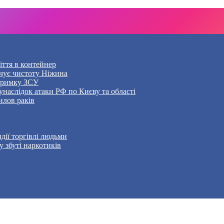
ття в контейнер
чує чистоту Ніжина
дтримку ЗСУ
наслідок атаки РФ по Києву та області
илов раків
дії торгівлі людьми
 збуті наркотиків