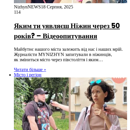
NizhynNEWS
18 Серпня, 2025
114
Яким ти уявляєш Ніжин через 50
років? – Відеоопитування
Майбутнє нашого міста залежить від нас і наших мрій.
Журналісти MYNIZHYN запитували в ніжинців,
як зміниться місто через півстоліття і яким…
Читати більше »
Місто і регіон