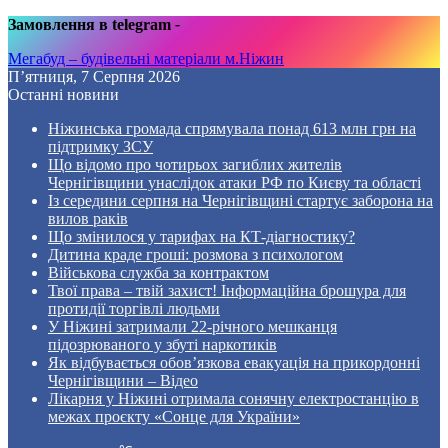
Замовлення в telegram
-
Мегабуд – будівельні матеріали м.Ніжин
П’ятниця, 7 Серпня 2026
Останні новини
Ніжинська громада спрямувала понад 613 млн грн на
підтримку ЗСУ
Що відомо про чотирьох загиблих жителів
Чернігівщини унаслідок атаки РФ по Києву та області
Із середини серпня на Чернігівщині стартує заборона на
вилов раків
Що змінилося у тарифах на КТ-діагностику?
Дитина краде гроші: розмова з психологом
Військова служба за контрактом
Твої права – твій захист! Інформаційна брошура для
протидії торгівлі людьми
У Ніжині затримали 22-річного мешканця
підозрюваного у збуті наркотиків
Як відбувається обов’язкова евакуація на прикордонні
Чернігівщини – Відео
Лікарня у Ніжині отримала сонячну електростанцію в
межах проєкту «Сонце для України»