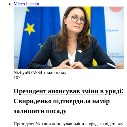
Місто і регіон
NizhynNEWS
4 тижні назад
107
Президент анонсував зміни в уряді:
Свириденко підтвердила намір
залишити посаду
Президент України анонсував зміни в уряді та відставку