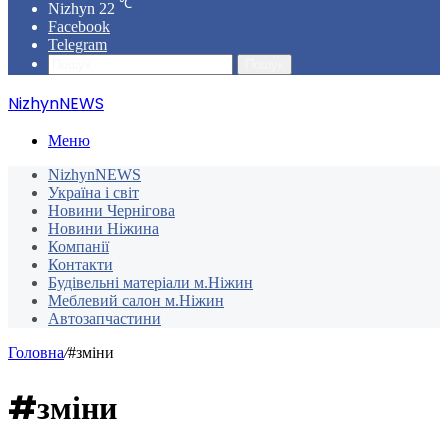
℃
Nizhyn
22
Facebook
Telegram
Пошук
NizhynNEWS
Меню
NizhynNEWS
Україна і світ
Новини Чернігова
Новини Ніжина
Компанії
Контакти
Будівельні матеріали м.Ніжин
Меблевий салон м.Ніжин
Автозапчастини
Головна
/
#зміни
#зміни