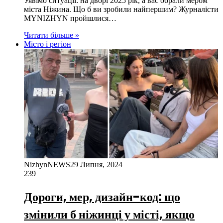
Уявімо ситуації: на дворі 2025 рік, а вас обрали мером
міста Ніжина. Що б ви зробили найпершим? Журналісти
MYNIZHYN пройшлися…
Читати більше »
Місто і регіон
NizhynNEWS
29 Липня, 2024
239
Дороги, мер, дизайн-код: що
змінили б ніжинці у місті, якщо