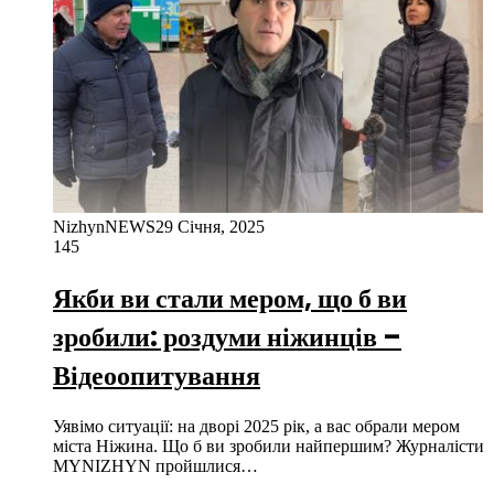
NizhynNEWS
29 Січня, 2025
145
Якби ви стали мером, що б ви
зробили: роздуми ніжинців –
Відеоопитування
Уявімо ситуації: на дворі 2025 рік, а вас обрали мером
міста Ніжина. Що б ви зробили найпершим? Журналісти
MYNIZHYN пройшлися…