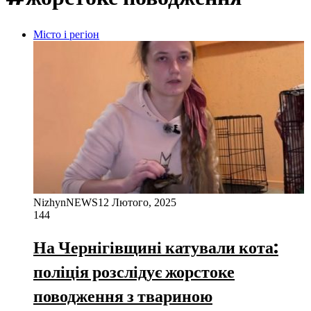
Місто і регіон
NizhynNEWS
12 Лютого, 2025
144
На Чернігівщині катували кота:
поліція розслідує жорстоке
поводження з твариною