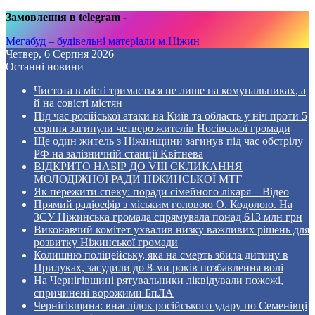
Замовлення в telegram
-
Мегабуд – будівельні матеріали м.Ніжин
Четвер, 6 Серпня 2026
Останні новини
Чистота в місті тримається не лише на комунальниках, а
й на совісті містян
Під час російської атаки на Київ та область у ніч проти 5
серпня загинули четверо жителів Носівської громади
Ще один житель з Ніжинщини загинув під час обстрілу
РФ на залізничній станції Квітнева
ВІДКРИТО НАБІР ДО VIII СКЛИКАННЯ
МОЛОДІЖНОЇ РАДИ НІЖИНСЬКОЇ МТГ
Як пережити спеку: поради сімейного лікаря – Відео
Прямий радіоефір з міським головою О. Кодолою. На
ЗСУ Ніжинська громада спрямувала понад 613 млн грн
Виконавчий комітет ухвалив низку важливих рішень для
розвитку Ніжинської громади
Колишню поліцейську, яка на смерть збила дитину в
Прилуках, засудили до 8-ми років позбавлення волі
На Чернігівщині рятувальники ліквідували пожежі,
спричинені ворожими БпЛА
Чернігівщина: внаслідок російського удару по Семенівці