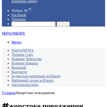
поранено жінку
℃
Nizhyn
30
Facebook
Telegram
Пошук
NizhynNEWS
Меню
NizhynNEWS
Україна і світ
Новини Чернігова
Новини Ніжина
Компанії
Контакти
Будівельні матеріали м.Ніжин
Меблевий салон м.Ніжин
Автозапчастини
Головна
/
#жорстоке поводження
#жорстоке поводження