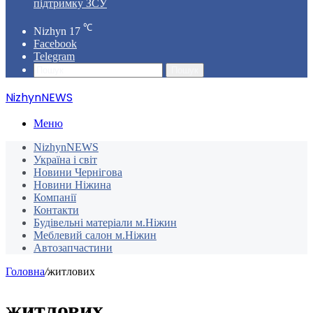
підтримку ЗСУ
℃
Nizhyn
17
Facebook
Telegram
Пошук
NizhynNEWS
Меню
NizhynNEWS
Україна і світ
Новини Чернігова
Новини Ніжина
Компанії
Контакти
Будівельні матеріали м.Ніжин
Меблевий салон м.Ніжин
Автозапчастини
Головна
/
житлових
житлових