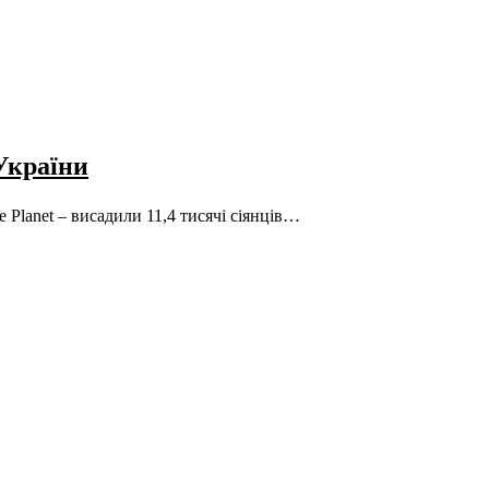
 України
e Planet – висадили 11,4 тисячі сіянців…