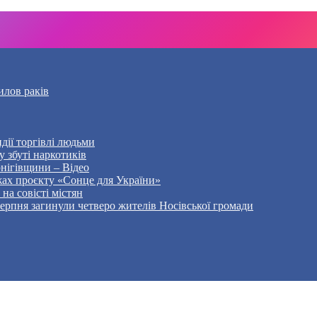
илов раків
дії торгівлі людьми
 збуті наркотиків
рнігівщини – Відео
жах проєкту «Сонце для України»
на совісті містян
5 серпня загинули четверо жителів Носівської громади