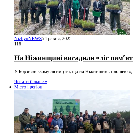
NizhynNEWS
5 Травня, 2025
116
На Ніжинщині висадили «ліс памʼяті
У Борзнянському лісництві, що на Ніжинщині, площею од
Читати більше »
Місто і регіон