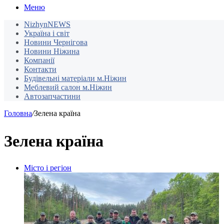
Меню
NizhynNEWS
Україна і світ
Новини Чернігова
Новини Ніжина
Компанії
Контакти
Будівельні матеріали м.Ніжин
Меблевий салон м.Ніжин
Автозапчастини
Головна
/
Зелена країна
Зелена країна
Місто і регіон