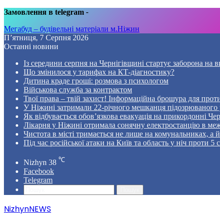
Замовлення в telegram
-
Мегабуд – будівельні матеріали м.Ніжин
П’ятниця, 7 Серпня 2026
Останні новини
Із середини серпня на Чернігівщині стартує заборона на в
Що змінилося у тарифах на КТ-діагностику?
Дитина краде гроші: розмова з психологом
Військова служба за контрактом
Твої права – твій захист! Інформаційна брошура для проти
У Ніжині затримали 22-річного мешканця підозрюваного у
Як відбувається обов’язкова евакуація на прикордонні Че
Лікарня у Ніжині отримала сонячну електростанцію в ме
Чистота в місті тримається не лише на комунальниках, а й 
Під час російської атаки на Київ та область у ніч проти 
℃
Nizhyn
38
Facebook
Telegram
Пошук
NizhynNEWS