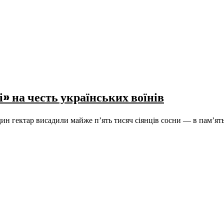
» на честь українських воїнів
ин гектар висадили майже п’ять тисяч сіянців сосни — в памʼя