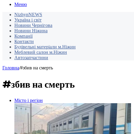
Меню
NizhynNEWS
Україна і світ
Новини Чернігова
Новини Ніжина
Компанії
Контакти
Будівельні матеріали м.Ніжин
Меблевий салон м.Ніжин
Автозапчастини
Головна
/
#збив на смерть
#збив на смерть
Місто і регіон