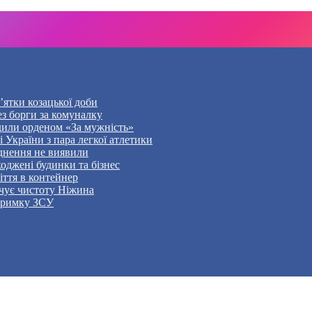
’ятки козацької доби
ез борги за комуналку
дили орденом «За мужність»
України з пара легкої атлетики
уднення не виявили
оджені будинки та бізнес
ття в контейнер
чує чистоту Ніжина
дтримку ЗСУ