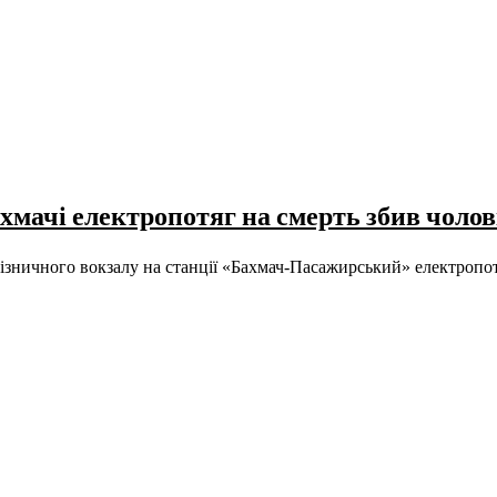
хмачі електропотяг на смерть збив чолов
залізничного вокзалу на станції «Бахмач-Пасажирський» електр