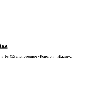
іка
опотяг № 455 сполученням «Конотоп – Ніжин»…