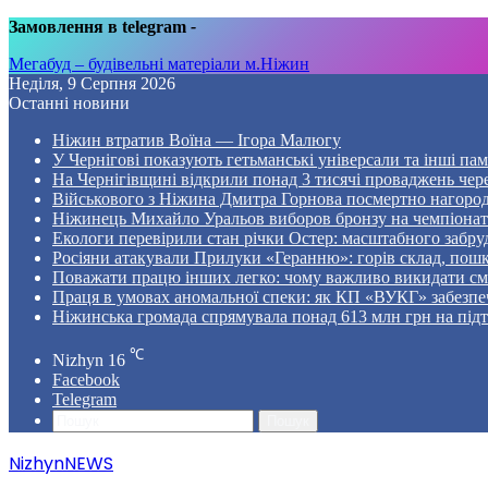
Замовлення в telegram
-
Мегабуд – будівельні матеріали м.Ніжин
Неділя, 9 Серпня 2026
Останні новини
Ніжин втратив Воїна — Ігора Малюгу
У Чернігові показують гетьманські універсали та інші пам
На Чернігівщині відкрили понад 3 тисячі проваджень чер
Військового з Ніжина Дмитра Горнова посмертно нагоро
Ніжинець Михайло Уральов виборов бронзу на чемпіонаті 
Екологи перевірили стан річки Остер: масштабного забр
Росіяни атакували Прилуки «Геранню»: горів склад, пошк
Поважати працю інших легко: чому важливо викидати смі
Праця в умовах аномальної спеки: як КП «ВУКГ» забезпе
Ніжинська громада спрямувала понад 613 млн грн на пі
℃
Nizhyn
16
Facebook
Telegram
Пошук
NizhynNEWS