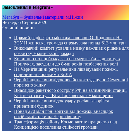
Замовлення в telegram
-
Мегабуд – будівельні матеріали м.Ніжин
Четвер, 6 Серпня 2026
Останні новини
Прямий радіоефір з міським головою О. Кодолою. На
ЗСУ Ніжинська громада спрямувала понад 613 млн грн
Виконавчий комітет ухвалив низку важливих рішень для
розвитку Ніжинської громади
Колишню поліцейську, яка на смерть збила дитину в
Прилуках, засудили до 8-ми років позбавлення волі
На Чернігівщині рятувальники ліквідували пожежі,
спричинені ворожими БпЛА
Чернігівщина: внаслідок російського удару по Семенівці
поранено жінку
Внаслідок ракетного обстрілу РФ на залізничній станції
Квітнева загинула Віта Горкавенко з Ніжинщини
Чернігівщина: внаслідок удару росіян загорівся
приватний будинок
Понад 270 млн грн: збитки від пожежі, внаслідок
російської атаки на Чернігівщину
Трансформація району Космонавтів: працюємо над
Концепцією посилення стійкості громади