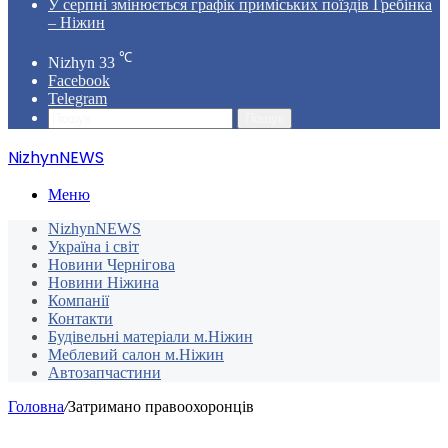
У серпні змінюється графік приміських поїздів Гребінка
– Ніжин
℃
Nizhyn
33
Facebook
Telegram
Пошук
NizhynNEWS
Меню
NizhynNEWS
Україна і світ
Новини Чернігова
Новини Ніжина
Компанії
Контакти
Будівельні матеріали м.Ніжин
Меблевий салон м.Ніжин
Автозапчастини
Головна
/
Затримано правоохоронців