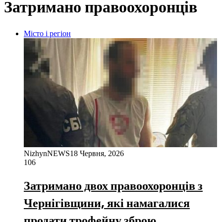
Затримано правоохоронців
Місто і регіон
NizhynNEWS
18 Червня, 2026
106
Затримано двох правоохоронців з
Чернігівщини, які намагалися
продати трофейну зброю