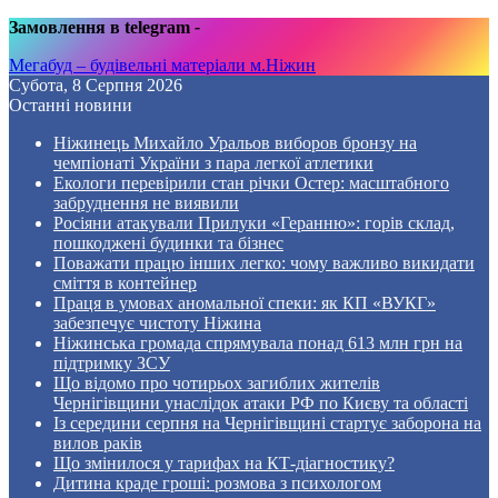
Замовлення в telegram
-
Мегабуд – будівельні матеріали м.Ніжин
Субота, 8 Серпня 2026
Останні новини
Ніжинець Михайло Уральов виборов бронзу на
чемпіонаті України з пара легкої атлетики
Екологи перевірили стан річки Остер: масштабного
забруднення не виявили
Росіяни атакували Прилуки «Геранню»: горів склад,
пошкоджені будинки та бізнес
Поважати працю інших легко: чому важливо викидати
сміття в контейнер
Праця в умовах аномальної спеки: як КП «ВУКГ»
забезпечує чистоту Ніжина
Ніжинська громада спрямувала понад 613 млн грн на
підтримку ЗСУ
Що відомо про чотирьох загиблих жителів
Чернігівщини унаслідок атаки РФ по Києву та області
Із середини серпня на Чернігівщині стартує заборона на
вилов раків
Що змінилося у тарифах на КТ-діагностику?
Дитина краде гроші: розмова з психологом