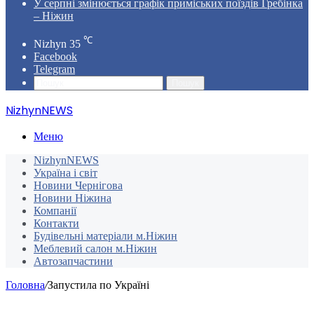
У серпні змінюється графік приміських поїздів Гребінка
– Ніжин
℃
Nizhyn
35
Facebook
Telegram
Пошук
NizhynNEWS
Меню
NizhynNEWS
Україна і світ
Новини Чернігова
Новини Ніжина
Компанії
Контакти
Будівельні матеріали м.Ніжин
Меблевий салон м.Ніжин
Автозапчастини
Головна
/
Запустила по Україні