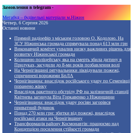
Замовлення в telegram
-
Мегабуд – будівельні матеріали м.Ніжин
Четвер, 6 Серпня 2026
Останні новини
Прямий радіоефір з міським головою О. Кодолою. На
ЗСУ Ніжинська громада спрямувала понад 613 млн грн
Виконавчий комітет ухвалив низку важливих рішень для
розвитку Ніжинської громади
Колишню поліцейську, яка на смерть збила дитину в
Прилуках, засудили до 8-ми років позбавлення волі
На Чернігівщині рятувальники ліквідували пожежі,
спричинені ворожими БпЛА
Чернігівщина: внаслідок російського удару по Семенівці
поранено жінку
Внаслідок ракетного обстрілу РФ на залізничній станції
Квітнева загинула Віта Горкавенко з Ніжинщини
Чернігівщина: внаслідок удару росіян загорівся
приватний будинок
Понад 270 млн грн: збитки від пожежі, внаслідок
російської атаки на Чернігівщину
Трансформація району Космонавтів: працюємо над
Концепцією посилення стійкості громади