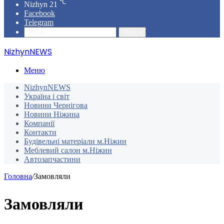
℃
Nizhyn
21
Facebook
Telegram
Пошук
NizhynNEWS
Меню
NizhynNEWS
Україна і світ
Новини Чернігова
Новини Ніжина
Компанії
Контакти
Будівельні матеріали м.Ніжин
Меблевий салон м.Ніжин
Автозапчастини
Головна
/
Замовляли
Замовляли