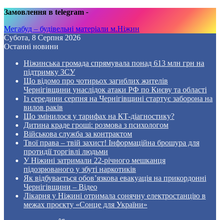
Замовлення в telegram
-
Мегабуд – будівельні матеріали м.Ніжин
Субота, 8 Серпня 2026
Останні новини
Ніжинська громада спрямувала понад 613 млн грн на
підтримку ЗСУ
Що відомо про чотирьох загиблих жителів
Чернігівщини унаслідок атаки РФ по Києву та області
Із середини серпня на Чернігівщині стартує заборона на
вилов раків
Що змінилося у тарифах на КТ-діагностику?
Дитина краде гроші: розмова з психологом
Військова служба за контрактом
Твої права – твій захист! Інформаційна брошура для
протидії торгівлі людьми
У Ніжині затримали 22-річного мешканця
підозрюваного у збуті наркотиків
Як відбувається обов’язкова евакуація на прикордонні
Чернігівщини – Відео
Лікарня у Ніжині отримала сонячну електростанцію в
межах проєкту «Сонце для України»