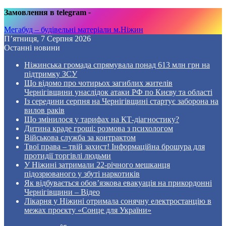
Замовлення в telegram
-
Мегабуд – будівельні матеріали м.Ніжин
П’ятниця, 7 Серпня 2026
Останні новини
Ніжинська громада спрямувала понад 613 млн грн на
підтримку ЗСУ
Що відомо про чотирьох загиблих жителів
Чернігівщини унаслідок атаки РФ по Києву та області
Із середини серпня на Чернігівщині стартує заборона на
вилов раків
Що змінилося у тарифах на КТ-діагностику?
Дитина краде гроші: розмова з психологом
Військова служба за контрактом
Твої права – твій захист! Інформаційна брошура для
протидії торгівлі людьми
У Ніжині затримали 22-річного мешканця
підозрюваного у збуті наркотиків
Як відбувається обов’язкова евакуація на прикордонні
Чернігівщини – Відео
Лікарня у Ніжині отримала сонячну електростанцію в
межах проєкту «Сонце для України»