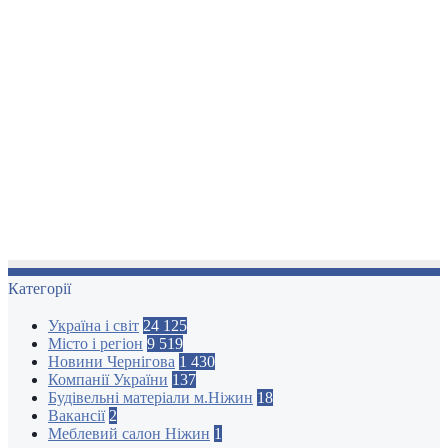
Категорії
Україна і світ
24 125
Місто і регіон
9 519
Новини Чернігова
1 430
Компанії України
137
Будівельні матеріали м.Ніжин
18
Вакансії
2
Меблевий салон Ніжин
1