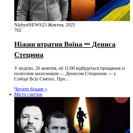
NizhynNEWS
25 Жовтня, 2025
762
Ніжин втратив Воїна — Дениса
Стецюна
У неділю, 26 жовтня, об 11:00 відбудеться прощання із
полеглим захисником — Денисом Стецюном — у
Соборі Всіх Святих. Про…
Читати більше »
Місто і регіон