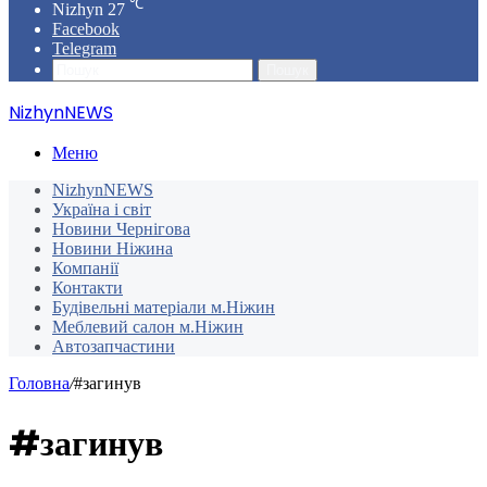
℃
Nizhyn
27
Facebook
Telegram
Пошук
NizhynNEWS
Меню
NizhynNEWS
Україна і світ
Новини Чернігова
Новини Ніжина
Компанії
Контакти
Будівельні матеріали м.Ніжин
Меблевий салон м.Ніжин
Автозапчастини
Головна
/
#загинув
#загинув