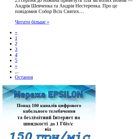
23 серпня до Ніжина привезуть тіла загиблих Воїнів —
Андрія Шевченка та Андрія Нестеренка. Про це
повідомив Собор Всіх Святих…
Читати більше »
«
1
2
3
4
5
»
...
Остання