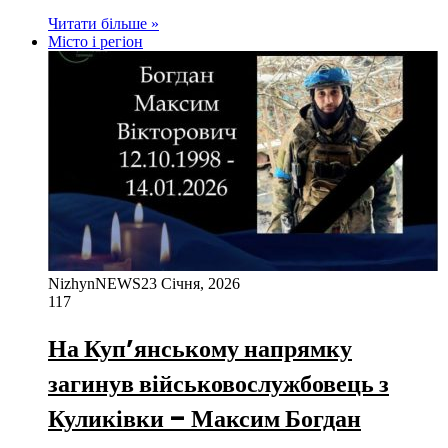
Читати більше »
Місто і регіон
NizhynNEWS
23 Січня, 2026
117
На Куп’янському напрямку
загинув військовослужбовець з
Куликівки – Максим Богдан