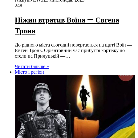
248
Ніжин втратив Воїна — Євгена
Троня
До рідного міста сьогодні повертається на щиті Воїн —
Євген Тронь. Орієнтовний час прибуття кортежу до
стели на Прилуцькій —…
Читати більше »
Місто і регіон