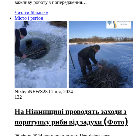
важливу роботу з попередження…
Читати більше »
Місто і регіон
NizhynNEWS
28 Січня, 2024
132
На Ніжинщині проводять заходи з
порятунку риби від задухи (Фото)
26 січня 2024 року працівники Чернігівського