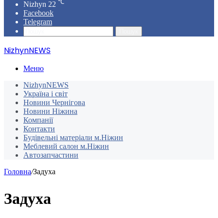
℃
Nizhyn
22
Facebook
Telegram
Пошук
NizhynNEWS
Меню
NizhynNEWS
Україна і світ
Новини Чернігова
Новини Ніжина
Компанії
Контакти
Будівельні матеріали м.Ніжин
Меблевий салон м.Ніжин
Автозапчастини
Головна
/
Задуха
Задуха