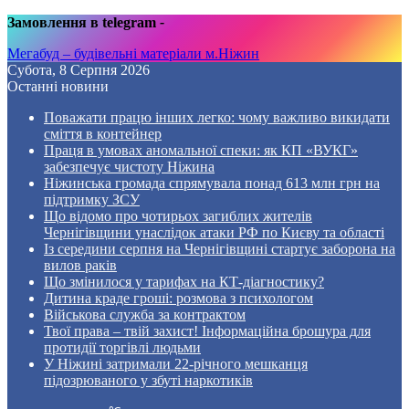
Замовлення в telegram
-
Мегабуд – будівельні матеріали м.Ніжин
Субота, 8 Серпня 2026
Останні новини
Поважати працю інших легко: чому важливо викидати
сміття в контейнер
Праця в умовах аномальної спеки: як КП «ВУКГ»
забезпечує чистоту Ніжина
Ніжинська громада спрямувала понад 613 млн грн на
підтримку ЗСУ
Що відомо про чотирьох загиблих жителів
Чернігівщини унаслідок атаки РФ по Києву та області
Із середини серпня на Чернігівщині стартує заборона на
вилов раків
Що змінилося у тарифах на КТ-діагностику?
Дитина краде гроші: розмова з психологом
Військова служба за контрактом
Твої права – твій захист! Інформаційна брошура для
протидії торгівлі людьми
У Ніжині затримали 22-річного мешканця
підозрюваного у збуті наркотиків