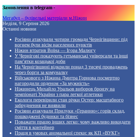
Замовлення в telegram
-
Мегабуд – будівельні матеріали м.Ніжин
Неділя, 9 Серпня 2026
Останні новини
Росіяни атакували чотири громади Чернігівщини: під
вогнем були вісім населених пунктів
Ніжин втратив Воїна — Ігора Малюгу
У Чернігові показують гетьманські універсали та інші
пам’ятки козацької доби
На Чернігівщині відкрили понад 3 тисячі проваджень
через борги за комуналку
Військового з Ніжина Дмитра Горнова посмертно
нагородили орденом «За мужність»
Ніжинець Михайло Уральов виборов бронзу на
чемпіонаті України з пара легкої атлетики
Екологи перевірили стан річки Остер: масштабного
забруднення не виявили
Росіяни атакували Прилуки «Геранню»: горів склад,
пошкоджені будинки та бізнес
Поважати працю інших легко: чому важливо викидати
сміття в контейнер
Праця в умовах аномальної спеки: як КП «ВУКГ»