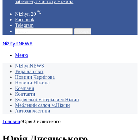
забезпечує чистоту Ніжина
℃
Nizhyn
20
Facebook
Telegram
Пошук
NizhynNEWS
Меню
NizhynNEWS
Україна і світ
Новини Чернігова
Новини Ніжина
Компанії
Контакти
Будівельні матеріали м.Ніжин
Меблевий салон м.Ніжин
Автозапчастини
Головна
/
Юрія Лисянського
Юрія Лисянського