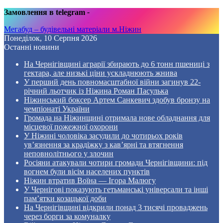
Замовлення в telegram
-
Мегабуд – будівельні матеріали м.Ніжин
Понеділок, 10 Серпня 2026
Останні новини
На Чернігівщині аграрії збирають до 6 тонн пшениці з
гектара, але низькі ціни ускладнюють жнива
У перший день повномасштабної війни загинув 22-
річний льотчик із Ніжина Роман Пасулька
Ніжинський боксер Артем Санкевич здобув бронзу на
чемпіонаті України
Громада на Ніжинщині отримала нове обладнання для
місцевої пожежної охорони
У Ніжині чоловіка засудили до чотирьох років
ув’язнення за крадіжку з кав’ярні та втягнення
неповнолітнього у злочин
Росіяни атакували чотири громади Чернігівщини: під
вогнем були вісім населених пунктів
Ніжин втратив Воїна — Ігора Малюгу
У Чернігові показують гетьманські універсали та інші
пам’ятки козацької доби
На Чернігівщині відкрили понад 3 тисячі проваджень
через борги за комуналку