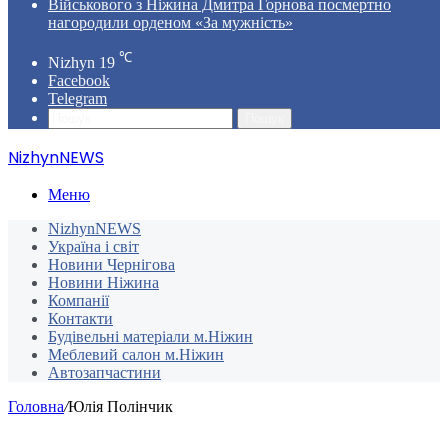
Військового з Ніжина Дмитра Горнова посмертно
нагородили орденом «За мужність»
℃
Nizhyn
19
Facebook
Telegram
Пошук
NizhynNEWS
Меню
NizhynNEWS
Україна і світ
Новини Чернігова
Новини Ніжина
Компанії
Контакти
Будівельні матеріали м.Ніжин
Меблевий салон м.Ніжин
Автозапчастини
Головна
/
Юлія Полінчик