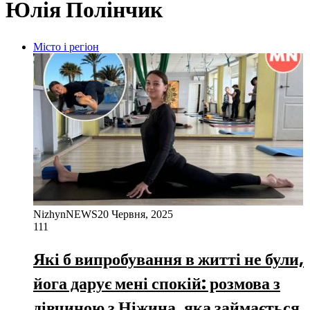
Юлія Полінчик
Місто і регіон
NizhynNEWS
20 Червня, 2025
111
Які б випробування в житті не були,
йога дарує мені спокій: розмова з
дівчиною з Ніжина, яка займається