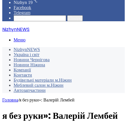
℃
Nizhyn
19
Facebook
Telegram
Пошук
NizhynNEWS
Меню
NizhynNEWS
Україна і світ
Новини Чернігова
Новини Ніжина
Компанії
Контакти
Будівельні матеріали м.Ніжин
Меблевий салон м.Ніжин
Автозапчастини
Головна
/
я без руки»: Валерій Лембей
я без руки»: Валерій Лембей