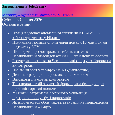
Замовлення в telegram
-
Мегабуд – будівельні матеріали м.Ніжин
Субота, 8 Серпня 2026
Останні новини
Праця в умовах аномальної спеки: як КП «ВУКГ»
забезпечує чистоту Ніжина
Ніжинська громада спрямувала понад 613 млн грн на
підтримку ЗСУ
Що відомо про чотирьох загиблих жителів
Чернігівщини унаслідок атаки РФ по Києву та області
Із середини серпня на Чернігівщині стартує заборона на
вилов раків
Що змінилося у тарифах на КТ-діагностику?
Дитина краде гроші: розмова з психологом
Військова служба за контрактом
Твої права – твій захист! Інформаційна брошура для
протидії торгівлі людьми
У Ніжині затримали 22-річного мешканця
підозрюваного у збуті наркотиків
Як відбувається обов’язкова евакуація на прикордонні
Чернігівщини – Відео