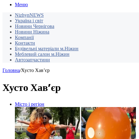
Меню
NizhynNEWS
Україна і світ
Новини Чернігова
Новини Ніжина
Компанії
Контакти
Будівельні матеріали м.Ніжин
Меблевий салон м.Ніжин
Автозапчастини
Головна
/
Хусто Хав’єр
Хусто Хав’єр
Місто і регіон