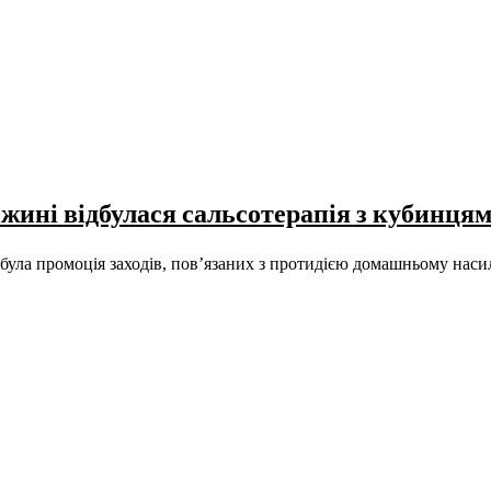
іжині відбулася сальсотерапія з кубинця
була промоція заходів, пов’язаних з протидією домашньому наси