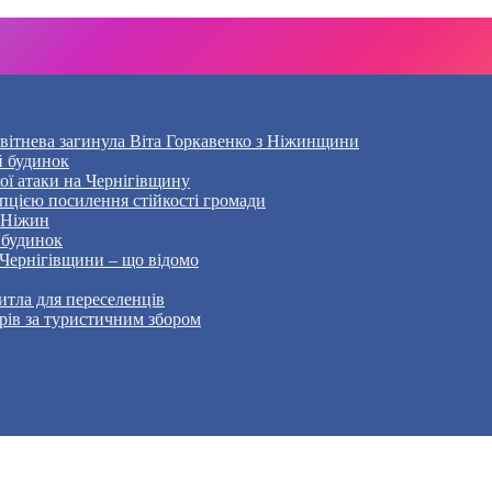
Квітнева загинула Віта Горкавенко з Ніжинщини
й будинок
кої атаки на Чернігівщину
пцією посилення стійкості громади
– Ніжин
 будинок
 Чернігівщини – що відомо
тла для переселенців
рів за туристичним збором