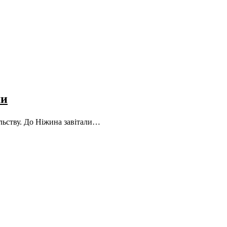
ми
льству. До Ніжина завітали…