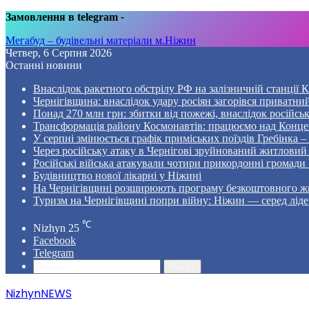
Замовлення в telegram
-
Мегабуд – будівельні матеріали м.Ніжин
Четвер, 6 Серпня 2026
Останні новини
Внаслідок ракетного обстрілу РФ на залізничній станції 
Чернігівщина: внаслідок удару росіян загорівся приватни
Понад 270 млн грн: збитки від пожежі, внаслідок російсь
Трансформація району Космонавтів: працюємо над Конце
У серпні змінюється графік приміських поїздів Гребінка 
Через російську атаку в Чернігові зруйнований житловий
Російські війська атакували чотири прикордонні громади
Будівництво нової лікарні у Ніжині
На Чернігівщині розширюють програму безкоштовного жи
Туризм на Чернігівщині попри війну: Ніжин — серед ліде
℃
Nizhyn
25
Facebook
Telegram
Пошук
NizhynNEWS