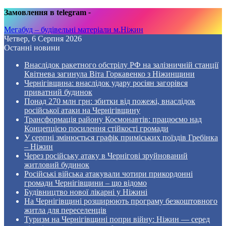
Замовлення в telegram
-
Мегабуд – будівельні матеріали м.Ніжин
Четвер, 6 Серпня 2026
Останні новини
Внаслідок ракетного обстрілу РФ на залізничній станції
Квітнева загинула Віта Горкавенко з Ніжинщини
Чернігівщина: внаслідок удару росіян загорівся
приватний будинок
Понад 270 млн грн: збитки від пожежі, внаслідок
російської атаки на Чернігівщину
Трансформація району Космонавтів: працюємо над
Концепцією посилення стійкості громади
У серпні змінюється графік приміських поїздів Гребінка
– Ніжин
Через російську атаку в Чернігові зруйнований
житловий будинок
Російські війська атакували чотири прикордонні
громади Чернігівщини – що відомо
Будівництво нової лікарні у Ніжині
На Чернігівщині розширюють програму безкоштовного
житла для переселенців
Туризм на Чернігівщині попри війну: Ніжин — серед