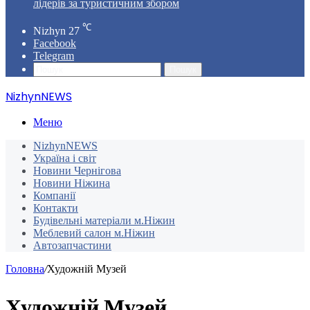
лідерів за туристичним збором
℃
Nizhyn
27
Facebook
Telegram
Пошук
NizhynNEWS
Меню
NizhynNEWS
Україна і світ
Новини Чернігова
Новини Ніжина
Компанії
Контакти
Будівельні матеріали м.Ніжин
Меблевий салон м.Ніжин
Автозапчастини
Головна
/
Художній Музей
Художній Музей