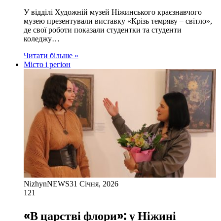
У відділі Художній музей Ніжинського краєзнавчого
музею презентували виставку «Крізь темряву – світло»,
де свої роботи показали студентки та студенти
коледжу…
Читати більше »
Місто і регіон
NizhynNEWS
31 Січня, 2026
121
«В царстві флори»: у Ніжині