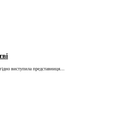
тві
у гідно виступила представниця…