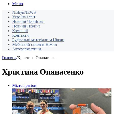
Меню
NizhynNEWS
Україна і світ
Новини Чернігова
Новини Ніжина
Компанії
Контакти
Будівельні матеріали м.Ніжин
Меблевий салон м.Ніжин
Автозапчастини
Головна
/
Христина Опанасенко
Христина Опанасенко
Місто і регіон