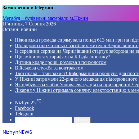
Замовлення в telegram
-
Мегабуд – будівельні матеріали м.Ніжин
П’ятниця, 7 Серпня 2026
Останні новини
Ніжинська громада спрямувала понад 613 млн грн на пі
Що відомо про чотирьох загиблих жителів Чернігівщини у
Із середини серпня на Чернігівщині стартує заборона на в
Що змінилося у тарифах на КТ-діагностику?
Дитина краде гроші: розмова з психологом
Військова служба за контрактом
Твої права – твій захист! Інформаційна брошура для проти
У Ніжині затримали 22-річного мешканця підозрюваного у
Як відбувається обов’язкова евакуація на прикордонні Че
Лікарня у Ніжині отримала сонячну електростанцію в ме
℃
Nizhyn
25
Facebook
Telegram
Пошук
NizhynNEWS