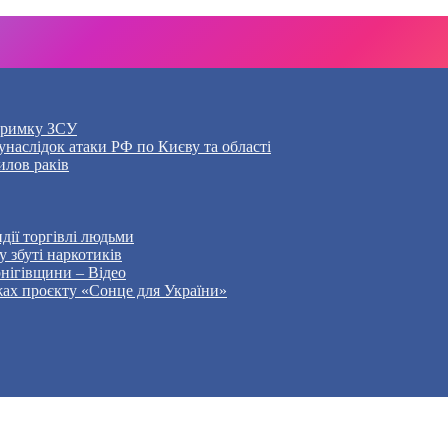
дтримку ЗСУ
наслідок атаки РФ по Києву та області
илов раків
дії торгівлі людьми
 збуті наркотиків
рнігівщини – Відео
жах проєкту «Сонце для України»