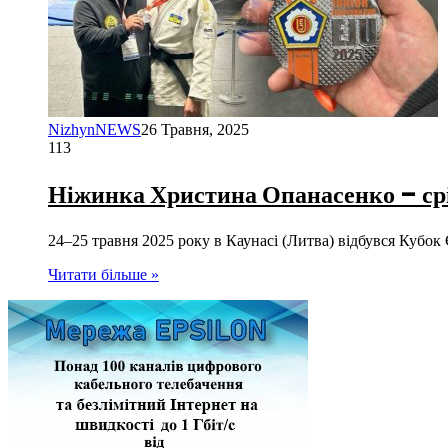
NizhynNEWS
26 Травня, 2025
113
Ніжинка Христина Опанасенко – срі
24–25 травня 2025 року в Каунасі (Литва) відбувся Кубо
Читати більше »