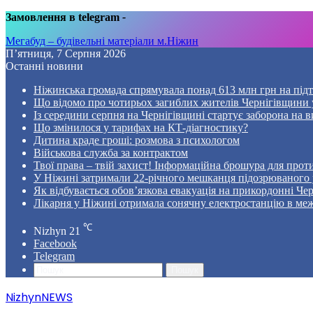
Замовлення в telegram
-
Мегабуд – будівельні матеріали м.Ніжин
П’ятниця, 7 Серпня 2026
Останні новини
Ніжинська громада спрямувала понад 613 млн грн на пі
Що відомо про чотирьох загиблих жителів Чернігівщини у
Із середини серпня на Чернігівщині стартує заборона на в
Що змінилося у тарифах на КТ-діагностику?
Дитина краде гроші: розмова з психологом
Військова служба за контрактом
Твої права – твій захист! Інформаційна брошура для проти
У Ніжині затримали 22-річного мешканця підозрюваного у
Як відбувається обов’язкова евакуація на прикордонні Че
Лікарня у Ніжині отримала сонячну електростанцію в ме
℃
Nizhyn
21
Facebook
Telegram
Пошук
NizhynNEWS