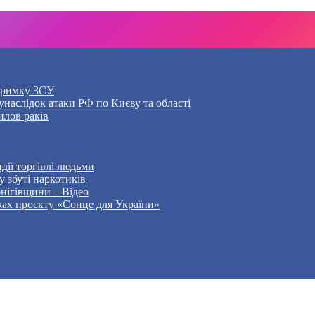
дтримку ЗСУ
наслідок атаки РФ по Києву та області
илов раків
дії торгівлі людьми
 збуті наркотиків
рнігівщини – Відео
жах проєкту «Сонце для України»