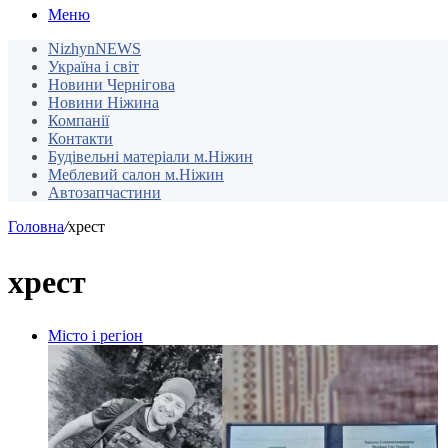
Меню
NizhynNEWS
Україна і світ
Новини Чернігова
Новини Ніжина
Компанії
Контакти
Будівельні матеріали м.Ніжин
Меблевий салон м.Ніжин
Автозапчастини
Головна
/
хрест
хрест
Місто і регіон