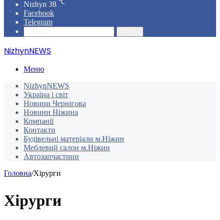
℃
Nizhyn
38
Facebook
Telegram
Пошук
NizhynNEWS
Меню
NizhynNEWS
Україна і світ
Новини Чернігова
Новини Ніжина
Компанії
Контакти
Будівельні матеріали м.Ніжин
Меблевий салон м.Ніжин
Автозапчастини
Головна
/
Хірурги
Хірурги