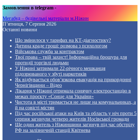
Замовлення в telegram
-
Мегабуд – будівельні матеріали м.Ніжин
П’ятниця, 7 Серпня 2026
Останні новини
Що змінилося у тарифах на КТ-діагностику?
Дитина краде гроші: розмова з психологом
Військова служба за контрактом
Твої права – твій захист! Інформаційна брошура для
протидії торгівлі людьми
У Ніжині затримали 22-річного мешканця
підозрюваного у збуті наркотиків
Як відбувається обов’язкова евакуація на прикордонні
Чернігівщини – Відео
Лікарня у Ніжині отримала сонячну електростанцію в
межах проєкту «Сонце для України»
Чистота в місті тримається не лише на комунальниках, а
й на совісті містян
Під час російської атаки на Київ та область у ніч проти 5
серпня загинули четверо жителів Носівської громади
Ще один житель з Ніжинщини загинув під час обстрілу
РФ на залізничній станції Квітнева