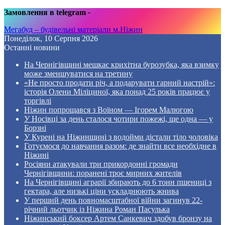
Замовлення в telegram
-
Мегабуд – будівельні матеріали м.Ніжин
Понеділок, 10 Серпня 2026
Останні новини
На Чернігівщині мешкає крихітна бурозубка, яка взимку
може зменшуватися на третину
«Не просто продати річ, а подарувати гарний настрій»:
історія Олени Міліциної, яка понад 25 років працює у
торгівлі
Ніжин попрощався з Воїном — Ігорем Малюгою
У Носівці за день сталося чотири пожежі, ще одна — у
Борзні
У Курені на Ніжинщині з водойми дістали тіло чоловіка
Готуємося до навчання разом: де знайти все необхідне в
Ніжині
Росіяни атакували три прикордонні громади
Чернігівщини: поранені троє мирних жителів
На Чернігівщині аграрії збирають до 6 тонн пшениці з
гектара, але низькі ціни ускладнюють жнива
У перший день повномасштабної війни загинув 22-
річний льотчик із Ніжина Роман Пасулька
Ніжинський боксер Артем Санкевич здобув бронзу на