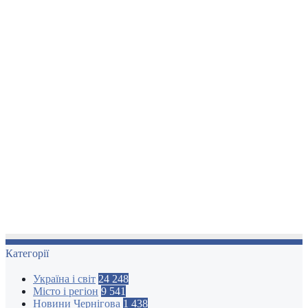
Категорії
Україна і світ
24 248
Місто і регіон
9 541
Новини Чернігова
1 438