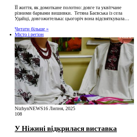
ЇЇ життя, як домоткане полотно: довге та уквітчане
різними барвами вишивки. Тетяна Баєвська із села
Удайці, довгожителька: цьогоріч вона відсвяткувала…
Читати більше »
Місто і регіон
NizhynNEWS
16 Липня, 2025
108
У Ніжині відкрилася виставка