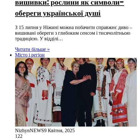
вишивки: рослини як символи-
обереги української душі
З 15 липня у Ніжині можна побачити справжнє диво –
вишивані обереги з глибоким сенсом і тисячолітньою
традицією. У відділі…
Читати більше »
Місто і регіон
NizhynNEWS
9 Квітня, 2025
122