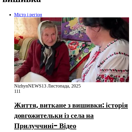
Місто і регіон
NizhynNEWS
13 Листопада, 2025
111
Життя, виткане з вишивки: історія
довгожительки із села на
Прилуччині- Відео