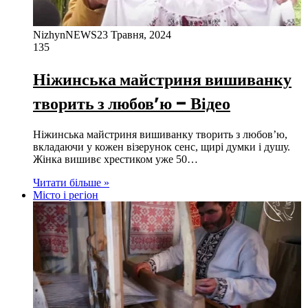
NizhynNEWS
23 Травня, 2024
135
Ніжинська майстриня вишиванку
творить з любов’ю – Відео
Ніжинська майстриня вишиванку творить з любов’ю,
вкладаючи у кожен візерунок сенс, щирі думки і душу.
Жінка вишивє хрестиком уже 50…
Читати більше »
Місто і регіон