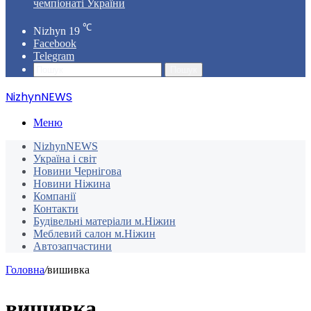
чемпіонаті України
℃
Nizhyn
19
Facebook
Telegram
Пошук
NizhynNEWS
Меню
NizhynNEWS
Україна і світ
Новини Чернігова
Новини Ніжина
Компанії
Контакти
Будівельні матеріали м.Ніжин
Меблевий салон м.Ніжин
Автозапчастини
Головна
/
вишивка
вишивка