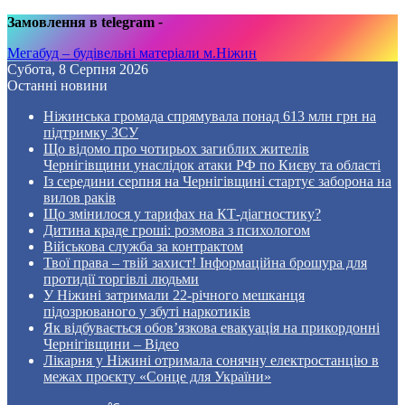
Замовлення в telegram
-
Мегабуд – будівельні матеріали м.Ніжин
Субота, 8 Серпня 2026
Останні новини
Ніжинська громада спрямувала понад 613 млн грн на
підтримку ЗСУ
Що відомо про чотирьох загиблих жителів
Чернігівщини унаслідок атаки РФ по Києву та області
Із середини серпня на Чернігівщині стартує заборона на
вилов раків
Що змінилося у тарифах на КТ-діагностику?
Дитина краде гроші: розмова з психологом
Військова служба за контрактом
Твої права – твій захист! Інформаційна брошура для
протидії торгівлі людьми
У Ніжині затримали 22-річного мешканця
підозрюваного у збуті наркотиків
Як відбувається обов’язкова евакуація на прикордонні
Чернігівщини – Відео
Лікарня у Ніжині отримала сонячну електростанцію в
межах проєкту «Сонце для України»