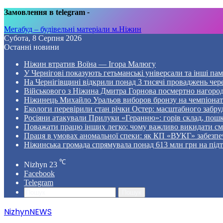
Замовлення в telegram
-
Мегабуд – будівельні матеріали м.Ніжин
Субота, 8 Серпня 2026
Останні новини
Ніжин втратив Воїна — Ігора Малюгу
У Чернігові показують гетьманські універсали та інші пам
На Чернігівщині відкрили понад 3 тисячі проваджень чер
Військового з Ніжина Дмитра Горнова посмертно нагоро
Ніжинець Михайло Уральов виборов бронзу на чемпіонаті 
Екологи перевірили стан річки Остер: масштабного забр
Росіяни атакували Прилуки «Геранню»: горів склад, пошк
Поважати працю інших легко: чому важливо викидати смі
Праця в умовах аномальної спеки: як КП «ВУКГ» забезпе
Ніжинська громада спрямувала понад 613 млн грн на пі
℃
Nizhyn
23
Facebook
Telegram
Пошук
NizhynNEWS