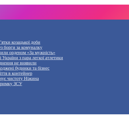
’ятки козацької доби
ез борги за комуналку
дили орденом «За мужність»
України з пара легкої атлетики
уднення не виявили
оджені будинки та бізнес
ття в контейнер
чує чистоту Ніжина
дтримку ЗСУ