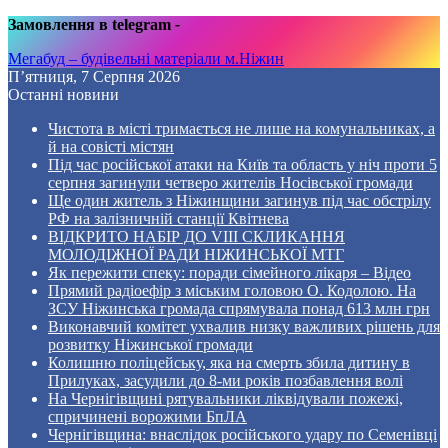
Замовлення в telegram
-
Мегабуд – будівельні матеріали м.Ніжин
П’ятниця, 7 Серпня 2026
Останні новини
Чистота в місті тримається не лише на комунальниках, а
й на совісті містян
Під час російської атаки на Київ та область у ніч проти 5
серпня загинули четверо жителів Носівської громади
Ще один житель з Ніжинщини загинув під час обстрілу
РФ на залізничній станції Квітнева
ВІДКРИТО НАБІР ДО VIII СКЛИКАННЯ
МОЛОДІЖНОЇ РАДИ НІЖИНСЬКОЇ МТГ
Як пережити спеку: поради сімейного лікаря – Відео
Прямий радіоефір з міським головою О. Кодолою. На
ЗСУ Ніжинська громада спрямувала понад 613 млн грн
Виконавчий комітет ухвалив низку важливих рішень для
розвитку Ніжинської громади
Колишню поліцейську, яка на смерть збила дитину в
Прилуках, засудили до 8-ми років позбавлення волі
На Чернігівщині рятувальники ліквідували пожежі,
спричинені ворожими БпЛА
Чернігівщина: внаслідок російського удару по Семенівці