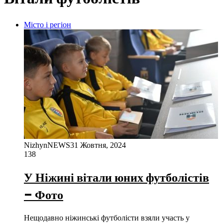
Місто і регіон
NizhynNEWS
31 Жовтня, 2024
138
У Ніжині вітали юних футболістів
– Фото
Нещодавно ніжинські футболісти взяли участь у