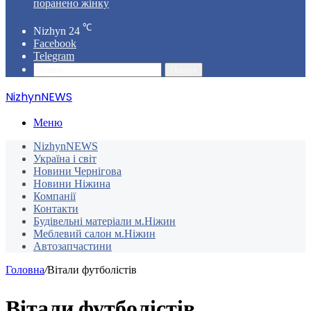
поранено жінку
℃
Nizhyn
24
Facebook
Telegram
Пошук
NizhynNEWS
Меню
NizhynNEWS
Україна і світ
Новини Чернігова
Новини Ніжина
Компанії
Контакти
Будівельні матеріали м.Ніжин
Меблевий салон м.Ніжин
Автозапчастини
Головна
/
Вітали футболістів
Вітали футболістів