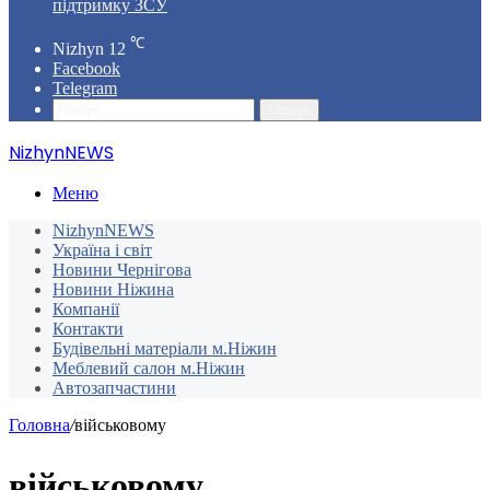
підтримку ЗСУ
℃
Nizhyn
12
Facebook
Telegram
Пошук
NizhynNEWS
Меню
NizhynNEWS
Україна і світ
Новини Чернігова
Новини Ніжина
Компанії
Контакти
Будівельні матеріали м.Ніжин
Меблевий салон м.Ніжин
Автозапчастини
Головна
/
військовому
військовому