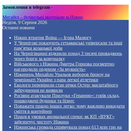
Замовлення в telegram
-
Мегабуд – будівельні матеріали м.Ніжин
Неділя, 9 Серпня 2026
Останні новини
Ніжин втратив Воїна — Ігора Малюгу
У Чернігові показують гетьманські універсали та інші
пам’ятки козацької доби
На Чернігівщині відкрили понад 3 тисячі проваджень
через борги за комуналку
Військового з Ніжина Дмитра Горнова посмертно
нагородили орденом «За мужність»
Ніжинець Михайло Уральов виборов бронзу на
чемпіонаті України з пара легкої атлетики
Екологи перевірили стан річки Остер: масштабного
забруднення не виявили
Росіяни атакували Прилуки «Геранню»: горів склад,
пошкоджені будинки та бізнес
Поважати працю інших легко: чому важливо викидати
сміття в контейнер
Праця в умовах аномальної спеки: як КП «ВУКГ»
забезпечує чистоту Ніжина
Ніжинська громада спрямувала понад 613 млн грн на