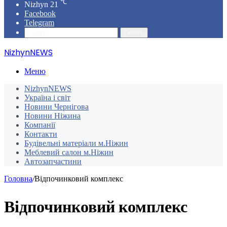
℃
Nizhyn
21
Facebook
Telegram
Пошук
NizhynNEWS
Меню
NizhynNEWS
Україна і світ
Новини Чернігова
Новини Ніжина
Компанії
Контакти
Будівельні матеріали м.Ніжин
Меблевий салон м.Ніжин
Автозапчастини
Головна
/
Відпочинковий комплекс
Відпочинковий комплекс