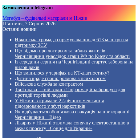
Замовлення в telegram
-
Мегабуд – будівельні матеріали м.Ніжин
П’ятниця, 7 Серпня 2026
Останні новини
Ніжинська громада спрямувала понад 613 млн грн на
підтримку ЗСУ
Що відомо про чотирьох загиблих жителів
Чернігівщини унаслідок атаки РФ по Києву та області
Із середини серпня на Чернігівщині стартує заборона на
вилов раків
Що змінилося у тарифах на КТ-діагностику?
Дитина краде гроші: розмова з психологом
Військова служба за контрактом
Твої права – твій захист! Інформаційна брошура для
протидії торгівлі людьми
У Ніжині затримали 22-річного мешканця
підозрюваного у збуті наркотиків
Як відбувається обов’язкова евакуація на прикордонні
Чернігівщини – Відео
Лікарня у Ніжині отримала сонячну електростанцію в
межах проєкту «Сонце для України»