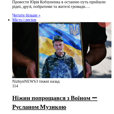
Провести Юрія Кобзуненка в останню путь прийшли
рідні, друзі, побратими та жителі громади.…
Читати більше »
Місто і регіон
NizhynNEWS
3 тижні назад
114
Ніжин попрощався з Воїном —
Русланом Музикою