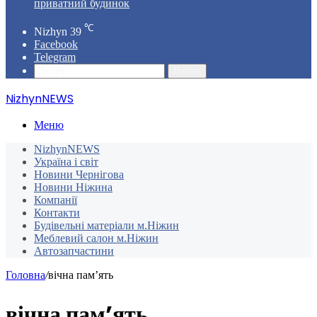
приватний будинок
℃
Nizhyn
39
Facebook
Telegram
Пошук
NizhynNEWS
Меню
NizhynNEWS
Україна і світ
Новини Чернігова
Новини Ніжина
Компанії
Контакти
Будівельні матеріали м.Ніжин
Меблевий салон м.Ніжин
Автозапчастини
Головна
/
вічна пам’ять
вічна пам’ять