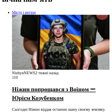
Місто і регіон
NizhynNEWS
2 тижні назад
110
Ніжин попрощався з Воїном —
Юрієм Козубенком
Сьогодні Ніжин віддав останню шану своєму земляку.