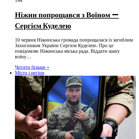
144
Ніжин попрощався з Воїном —
Сергієм Куделею
10 червня Ніжинська громада попрощалася із загиблим
Захисником України Сергієм Куделею. Про це
повідомляє Ніжинська міська рада. Віддати шану
воїну…
Читати більше »
Місто і регіон