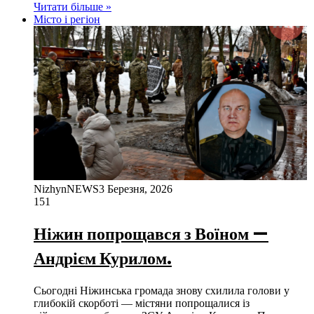
Читати більше »
Місто і регіон
NizhynNEWS
3 Березня, 2026
151
Ніжин попрощався з Воїном —
Андрієм Курилом.
Сьогодні Ніжинська громада знову схилила голови у
глибокій скорботі — містяни попрощалися із