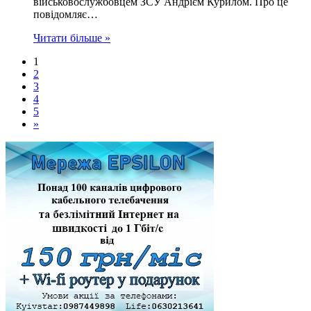
військовослужбовцем ЗСУ Андрієм Курилом. Про це
повідомляє…
Читати більше »
1
2
3
4
5
»