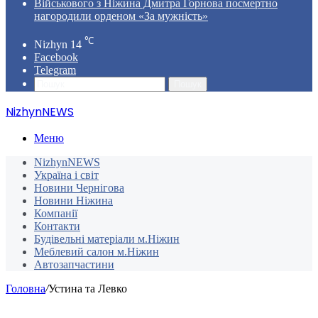
Військового з Ніжина Дмитра Горнова посмертно
нагородили орденом «За мужність»
℃
Nizhyn
14
Facebook
Telegram
Пошук
NizhynNEWS
Меню
NizhynNEWS
Україна і світ
Новини Чернігова
Новини Ніжина
Компанії
Контакти
Будівельні матеріали м.Ніжин
Меблевий салон м.Ніжин
Автозапчастини
Головна
/
Устина та Левко