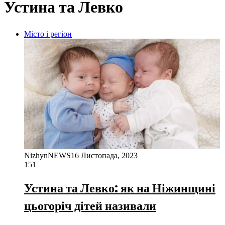
Устина та Левко
Місто і регіон
NizhynNEWS
16 Листопада, 2023
151
Устина та Левко: як на Ніжинщині
цьогоріч дітей називали